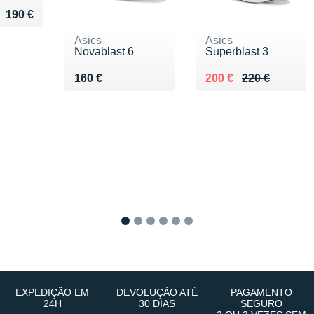
u de 190 €
 125 €
190 €
Asics
Asics
Novablast 6
Superblast 3
Vendu 160 €
Au lieu de 220 €
Vendu 200 €
160 €
200 €
220 €
1
2
3
4
5
6
EXPEDIÇÃO EM
DEVOLUÇÃO ATÉ
PAGAMENTO
24H
30 DIAS
SEGURO