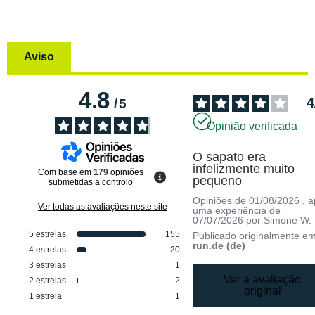
Aviso
4.8
4
/
5
Opinião verificada
O sapato era 
infelizmente muito 
Com base em
179
opiniões
pequeno
submetidas a controlo
Opiniões de
01/08/2026
, 
Ver todas as avaliações neste site
uma experiência de
07/07/2026
por
Simone W.
5
estrelas
155
Publicado originalmente e
run.de (de)
4
estrelas
20
3
estrelas
1
Ver a avaliação
2
estrelas
2
original
1
estrela
1