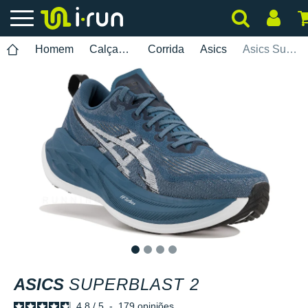
Homem
Calçados
Corrida
Asics
Asics Superblast 2
1
2
3
4
ASICS
SUPERBLAST 2
4.8
/
5
-
179
opiniões