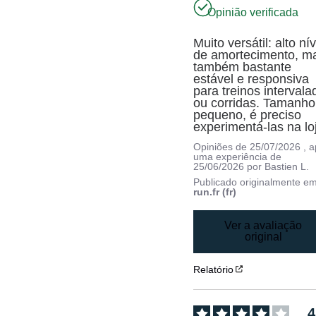
Opinião verificada
Muito versátil: alto nív
de amortecimento, ma
também bastante 
estável e responsiva 
para treinos intervala
ou corridas. Tamanho 
pequeno, é preciso 
experimentá-las na lo
Opiniões de
25/07/2026
, 
uma experiência de
25/06/2026
por
Bastien L.
Publicado originalmente e
run.fr (fr)
Ver a avaliação
original
Relatório
4