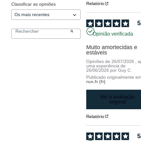
Relatório
Classificar as opiniões
5
Opinião verificada
Muito amortecidas e 
estáveis
Opiniões de
26/07/2026
, 
uma experiência de
26/06/2026
por
Guy C.
Publicado originalmente e
run.fr (fr)
Ver a avaliação
original
Relatório
5