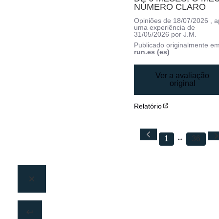
NÚMERO CLARO
Opiniões de
18/07/2026
, 
uma experiência de
31/05/2026
por
J.M.
Publicado originalmente e
run.es (es)
Ver a avaliação
original
Relatório
1
36