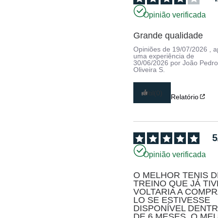
Opinião verificada
Grande qualidade
Opiniões de
19/07/2026
, 
uma experiência de
30/06/2026
por
João Pedr
Oliveira S.
Útil
(0)
Relatório
5
Opinião verificada
O MELHOR TENIS DE
TREINO QUE JÁ TIVE
VOLTARIA A COMPR
LO SE ESTIVESSE 
DISPONÍVEL DENTR
DE 6 MESES, O MEU