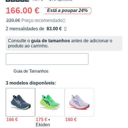
166.00 €
Está a poupar 24%
Preço de venda recomendado pela marca
220.0€
Preço recomendado
2 mensalidades de
83.00 €
sem custos
Consulte o
guia de tamanhos
antes de adicionar o
produto ao carrinho.
Guia de Tamanhos
3 modelos disponíveis:
166 €
175 €
•
160 €
Ekiden