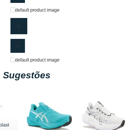
Sugestões
blast