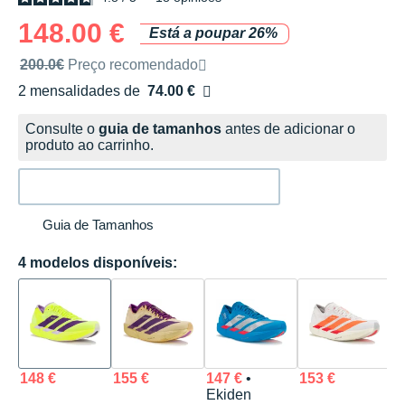
148.00 €
Está a poupar 26%
Preço de venda recomendado pela marca
200.0€
Preço recomendado
2 mensalidades de
74.00 €
sem custos
Consulte o
guia de tamanhos
antes de adicionar o
produto ao carrinho.
Guia de Tamanhos
4 modelos disponíveis:
148 €
155 €
147 €
•
153 €
Ekiden