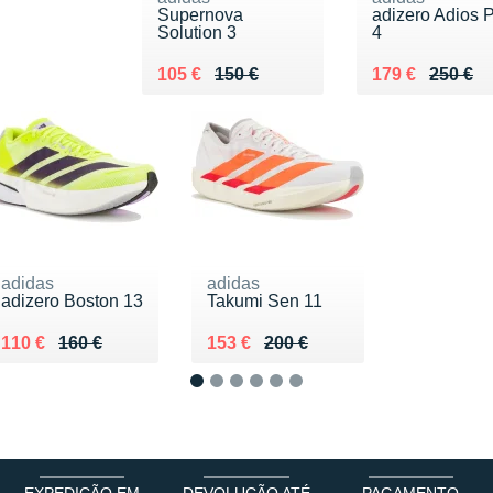
Supernova
adizero Adios 
Solution 3
4
Au lieu de 150 €
Vendu 105 €
Au lieu de 250
Vendu 179 €
105 €
150 €
179 €
250 €
adidas
adidas
adizero Boston 13
Takumi Sen 11
Au lieu de 160 €
Vendu 110 €
Au lieu de 200 €
Vendu 153 €
110 €
160 €
153 €
200 €
1
2
3
4
5
6