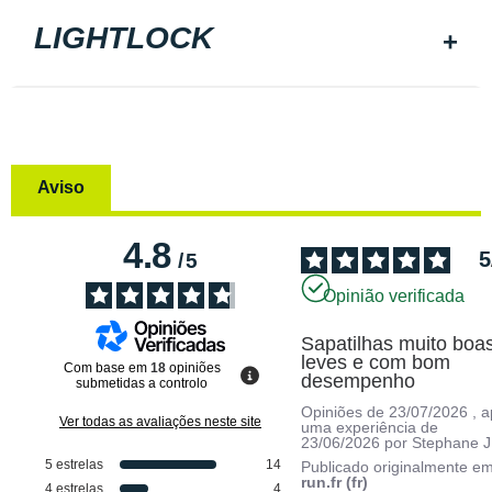
LIGHTLOCK
Aviso
4.8
5
/
5
Opinião verificada
Sapatilhas muito boas
leves e com bom 
Com base em
18
opiniões
desempenho
submetidas a controlo
Opiniões de
23/07/2026
, 
Ver todas as avaliações neste site
uma experiência de
23/06/2026
por
Stephane J
5
estrelas
14
Publicado originalmente e
run.fr (fr)
4
estrelas
4