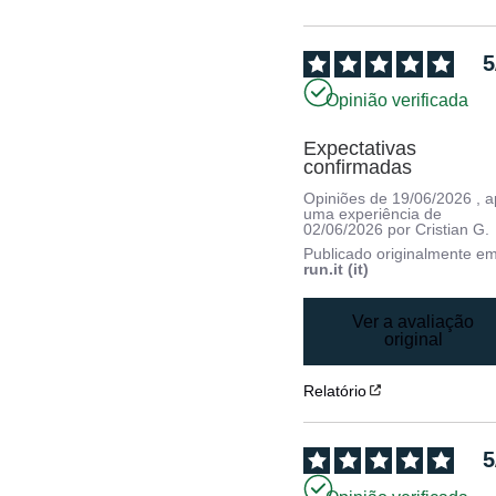
5
Opinião verificada
Expectativas 
confirmadas
Opiniões de
19/06/2026
, 
uma experiência de
02/06/2026
por
Cristian G.
Publicado originalmente e
run.it (it)
Ver a avaliação
original
Relatório
5