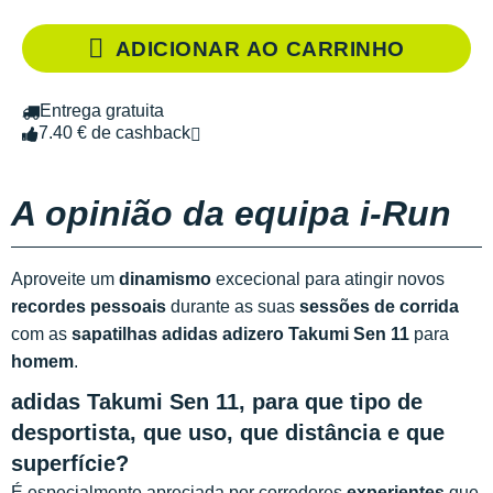
ADICIONAR AO CARRINHO
Entrega gratuita
7.40 € de cashback
A opinião da equipa i-Run
Aproveite um
dinamismo
excecional para atingir novos
recordes pessoais
durante as suas
sessões de corrida
com as
sapatilhas adidas adizero Takumi Sen 11
para
homem
.
adidas Takumi Sen 11, para que tipo de
desportista, que uso, que distância e que
superfície?
É especialmente apreciada por corredores
experientes
que