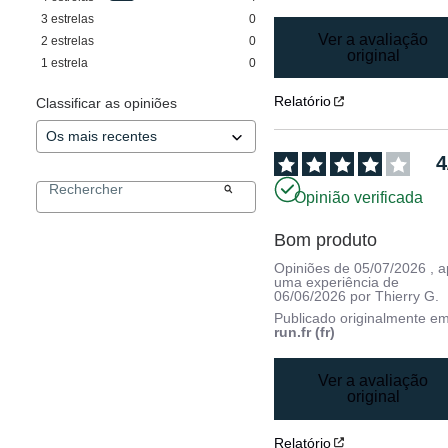
3
estrelas
0
Ver a avaliação
2
estrelas
0
original
1
estrela
0
Relatório
Classificar as opiniões
4
Opinião verificada
Bom produto
Opiniões de
05/07/2026
, 
uma experiência de
06/06/2026
por
Thierry G.
Publicado originalmente e
run.fr (fr)
Ver a avaliação
original
Relatório