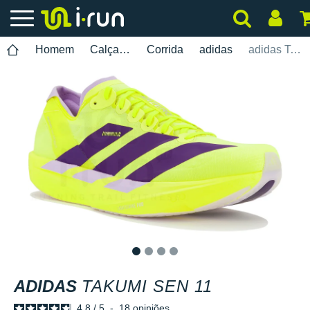
Homem
Calçados
Corrida
adidas
adidas Takumi Sen 11
1
2
3
4
ADIDAS
TAKUMI SEN 11
4.8
/
5
-
18
opiniões