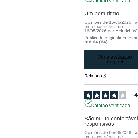
Opinião verificada
Um bom ritmo
Opiniões de
16/06/2026
, 
uma experiência de
16/05/2026
por
Heinrich W.
Publicado originalmente e
run.de (de)
Ver a avaliação
original
Relatório
4
Opinião verificada
São muito confortávei
responsivas
Opiniões de
05/06/2026
, 
uma experiência de