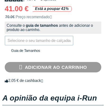
41.00 €
Está a poupar 41%
Preço de venda recomendado pela marca
70.0€
Preço recomendado
Consulte o
guia de tamanhos
antes de adicionar o
produto ao carrinho.
Selecione o seu tamanho de calçado.
Guia de Tamanhos
ADICIONAR AO CARRINHO
2.05 € de cashback
A opinião da equipa i-Run