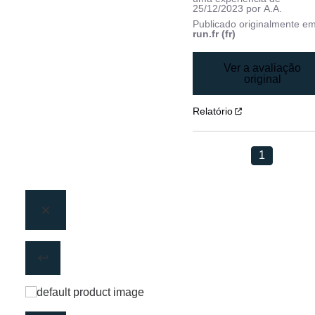
25/12/2023
por
A.A.
Publicado originalmente e
run.fr (fr)
Ver a avaliação
original
Relatório
1