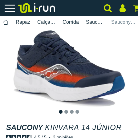
Rapaz
Calçados
Corrida
Saucony
Saucony Kinvara 14 Júnior
1
2
3
4
SAUCONY
KINVARA 14 JÚNIOR
4.5
/
5
-
2
opiniões