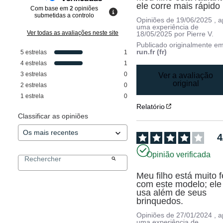
ele corre mais rápido 
Com base em
2
opiniões
submetidas a controlo
Opiniões de
19/06/2025
, 
uma experiência de
Ver todas as avaliações neste site
18/05/2025
por
Pierre V.
Publicado originalmente e
run.fr (fr)
5
estrelas
1
4
estrelas
1
3
estrelas
0
Ver a avaliação
original
2
estrelas
0
1
estrela
0
Relatório
Classificar as opiniões
4
Opinião verificada
Meu filho está muito fe
com este modelo; ele 
usa além de seus 
brinquedos.
Opiniões de
27/01/2024
, 
uma experiência de