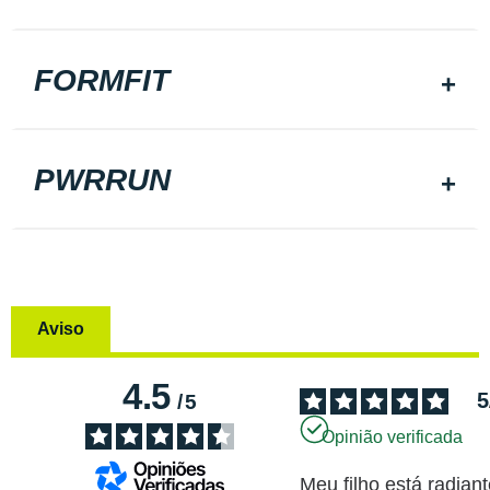
FORMFIT
PWRRUN
Aviso
4.5
5
/
5
Opinião verificada
Meu filho está radiante