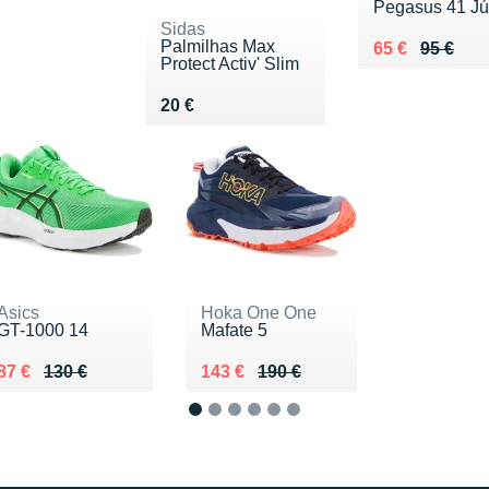
Pegasus 41 Jú
Sidas
Palmilhas Max
Au lieu de 95 
Vendu 65 €
65 €
95 €
Protect Activ' Slim
Vendu 20 €
20 €
Asics
Hoka One One
GT-1000 14
Mafate 5
Au lieu de 130 €
Vendu 87 €
Au lieu de 190 €
Vendu 143 €
87 €
130 €
143 €
190 €
1
2
3
4
5
6