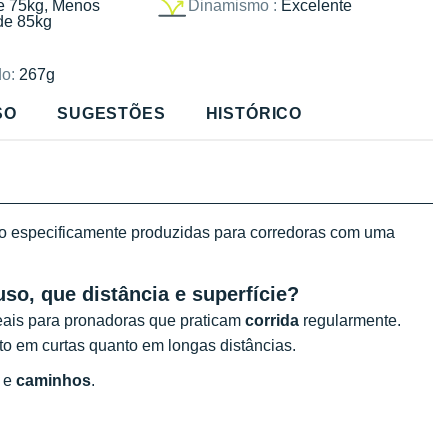
e 75kg, Menos
Dinamismo :
Excelente
de 85kg
o:
267g
SO
SUGESTÕES
HISTÓRICO
o especificamente produzidas para corredoras com uma
uso, que distância e superfície?
deais para pronadoras que praticam
corrida
regularmente.
to em curtas quanto em longas distâncias.
e
caminhos
.