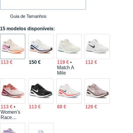
Guia de Tamanhos
15 modelos disponíveis:
113 €
150 €
119 €
•
112 €
Match A
Mile
113 €
•
113 €
88 €
126 €
Women's
Race
Series