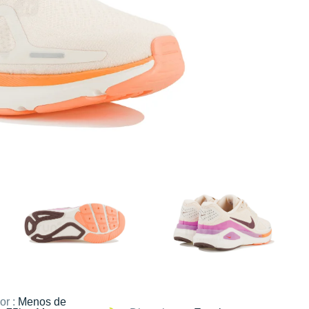
or :
Menos de