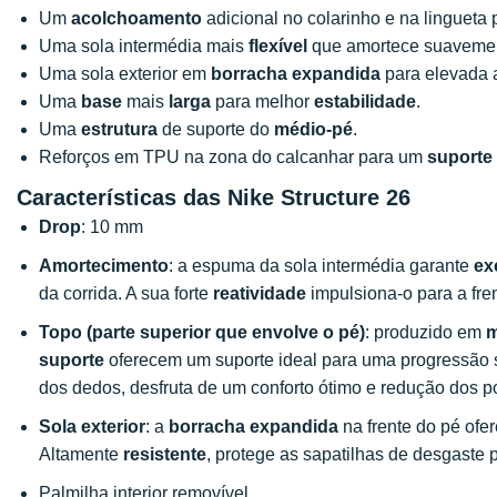
Um
acolchoamento
adicional no colarinho e na lingueta
Uma sola intermédia mais
flexível
que amortece suavemen
Uma sola exterior em
borracha expandida
para elevada 
Uma
base
mais
larga
para melhor
estabilidade
.
Uma
estrutura
de suporte do
médio-pé
.
Reforços em TPU na zona do calcanhar para um
suporte
Características das Nike Structure 26
Drop
: 10 mm
Amortecimento
: a espuma da sola intermédia garante
ex
da corrida. A sua forte
reatividade
impulsiona-o para a fr
Topo
(parte superior que envolve o pé)
: produzido em
m
suporte
oferecem um suporte ideal para uma progressão 
dos dedos, desfruta de um conforto ótimo e redução dos p
Sola exterior
: a
borracha expandida
na frente do pé ofe
Altamente
resistente
, protege as sapatilhas de desgaste
Palmilha interior removível