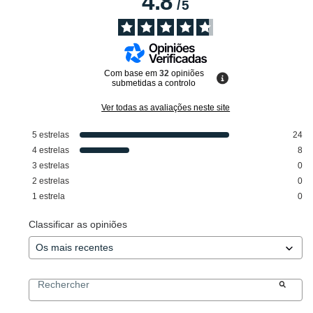
4.8
/
5
Com base em
32
opiniões
submetidas a controlo
Ver todas as avaliações neste site
5
estrelas
24
4
estrelas
8
3
estrelas
0
2
estrelas
0
1
estrela
0
Classificar as opiniões