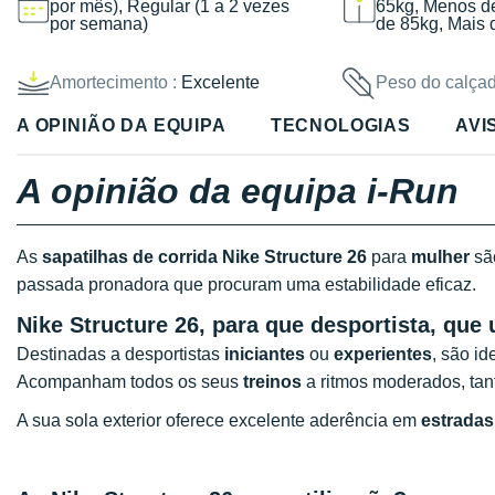
por mês), Regular (1 a 2 vezes
65kg, Menos d
por semana)
de 85kg, Mais 
Amortecimento :
Excelente
Peso do calçad
A OPINIÃO DA EQUIPA
TECNOLOGIAS
AVI
A opinião da equipa i-Run
As
sapatilhas de corrida Nike Structure 26
para
mulher
sã
passada pronadora que procuram uma estabilidade eficaz.
Nike Structure 26,
para que desportista, que 
Destinadas a desportistas
iniciantes
ou
experientes
, são i
Acompanham todos os seus
treinos
a ritmos moderados, tan
A sua sola exterior oferece excelente aderência em
estradas