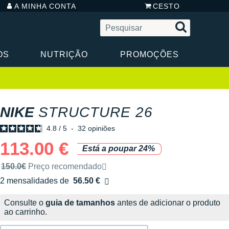
A MINHA CONTA
CESTO
OS
NUTRIÇÃO
PROMOÇÕES
NIKE
STRUCTURE 26
4.8
/
5
-
32
opiniões
113.00 €
Está a poupar 24%
Preço de venda recomendado pela marca
150.0€
Preço recomendado
2 mensalidades de
56.50 €
sem custos
Consulte o
guia de tamanhos
antes de adicionar o produto
ao carrinho.