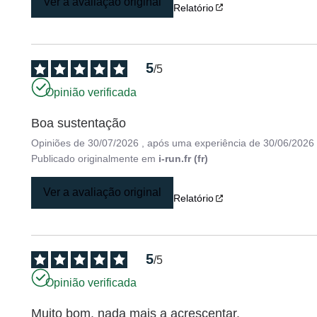
Ver a avaliação original
Relatório
5
/
5
Opinião verificada
Boa sustentação
Opiniões de
30/07/2026
, após uma experiência de
30/06/2026
Publicado originalmente em
i-run.fr (fr)
Ver a avaliação original
Relatório
5
/
5
Opinião verificada
Muito bom, nada mais a acrescentar.