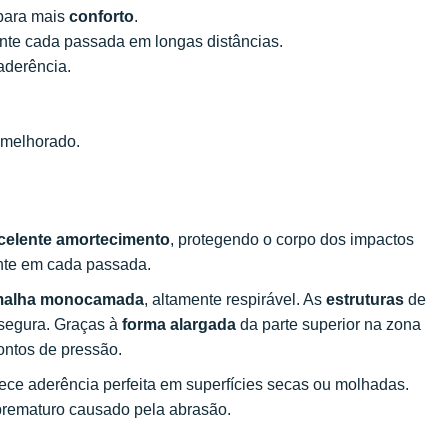
 para mais
conforto
.
te cada passada em longas distâncias.
aderência.
melhorado.
celente amortecimento
, protegendo o corpo dos impactos
ente em cada passada.
alha monocamada
, altamente respirável. As
estruturas
de
segura. Graças à
forma alargada
da parte superior na zona
ontos de pressão.
rece aderência perfeita em superfícies secas ou molhadas.
 prematuro causado pela abrasão.