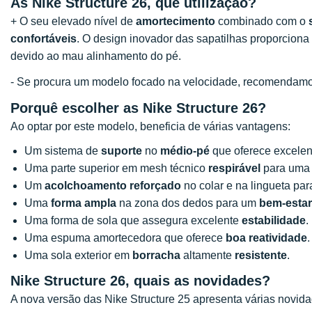
As Nike Structure 26, que utilização?
+ O seu elevado nível de
amortecimento
combinado com o
confortáveis
. O design inovador das sapatilhas proporcion
devido ao mau alinhamento do pé.
- Se procura um modelo focado na velocidade, recomendam
Porquê escolher as Nike Structure 26?
Ao optar por este modelo, beneficia de várias vantagens:
Um sistema de
suporte
no
médio-pé
que oferece excelent
Uma parte superior em mesh técnico
respirável
para um
Um
acolchoamento reforçado
no colar e na lingueta para
Uma
forma ampla
na zona dos dedos para um
bem-estar
Uma forma de sola que assegura excelente
estabilidade
.
Uma espuma amortecedora que oferece
boa reatividade
.
Uma sola exterior em
borracha
altamente
resistente
.
Nike Structure 26, quais as novidades?
A nova versão das Nike Structure 25 apresenta várias novida