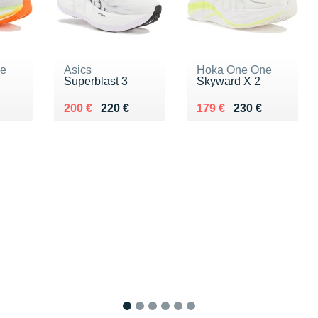
ne
Asics
Hoka One One
Superblast 3
Skyward X 2
Au lieu de 220 €
Vendu 200 €
Au lieu de 230 €
Vendu 179 €
200 €
220 €
179 €
230 €
1
2
3
4
5
6