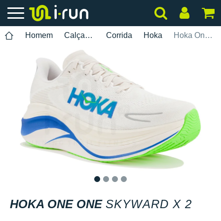
Homem
Calçados
Corrida
Hoka
Hoka One One Skyward X 2
1
2
3
4
HOKA ONE ONE
SKYWARD X 2