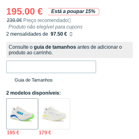
195.00 €
Está a poupar 15%
Preço de venda recomendado pela marca
230.0€
Preço recomendado
Produto não elegível para cupons
2 mensalidades de
97.50 €
sem custos
Consulte o
guia de tamanhos
antes de adicionar o
produto ao carrinho.
Guia de Tamanhos
2 modelos disponíveis:
195 €
179 €