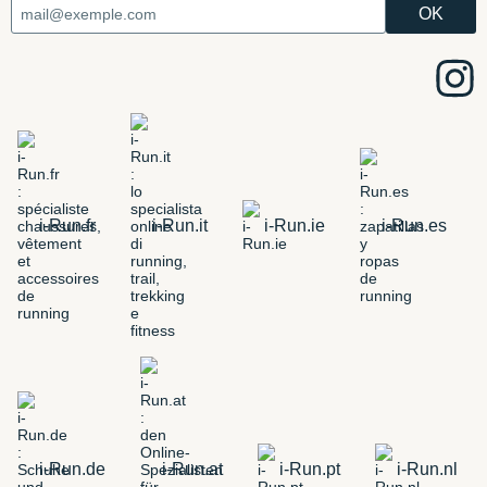
i-Run.fr
i-Run.it
i-Run.ie
i-Run.es
i-Run.de
i-Run.at
i-Run.pt
i-Run.nl