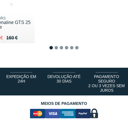
oks
enaline GTS 25
e
ieu de 160 €
du 135 €
 €
160 €
1
2
3
4
5
6
EXPEDIÇÃO EM
DEVOLUÇÃO ATÉ
PAGAMENTO
24H
30 DIAS
SEGURO
2 OU 3 VEZES SEM
JUROS
MEIOS DE PAGAMENTO