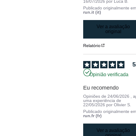
16/07/2026
por
Luca B.
Publicado originalmente e
run.it (it)
Ver a avaliação
original
Relatório
5
Opinião verificada
Eu recomendo
Opiniões de
24/06/2026
, 
uma experiência de
22/05/2026
por
Olivier S.
Publicado originalmente e
run.fr (fr)
Ver a avaliação
original