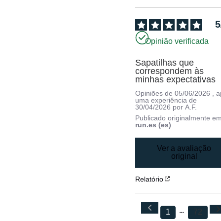
5
Opinião verificada
Sapatilhas que 
correspondem às 
minhas expectativas
Opiniões de
05/06/2026
, 
uma experiência de
30/04/2026
por
A.F.
Publicado originalmente e
run.es (es)
Ver a avaliação
original
Relatório
1
72