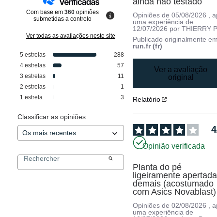
ainda não testado
Com base em
360
opiniões
Opiniões de
05/08/2026
, 
submetidas a controlo
uma experiência de
12/07/2026
por
THIERRY P
Ver todas as avaliações neste site
Publicado originalmente e
run.fr (fr)
5
estrelas
288
4
estrelas
57
Ver a avaliação
3
estrelas
11
original
2
estrelas
1
1
estrela
3
Relatório
Classificar as opiniões
4
Opinião verificada
Planta do pé 
ligeiramente apertada
demais (acostumado 
com Asics Novablast)
Opiniões de
02/08/2026
, 
uma experiência de