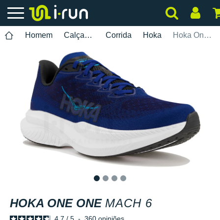
Homem
Calçados
Corrida
Hoka
Hoka One One Mach 6
1
2
3
4
HOKA ONE ONE
MACH 6
4.7
/
5
-
360
opiniões