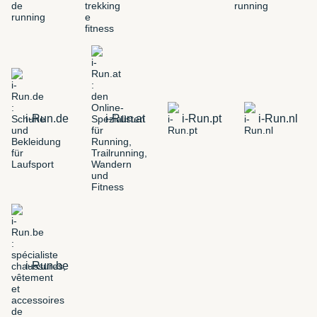
i-Run.de
i-Run.at
i-Run.pt
i-Run.nl
i-Run.be