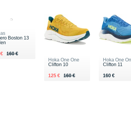
das
zero Boston 13
den
ieu de 160 €
du 108 €
 €
160 €
Hoka One One
Hoka One O
Clifton 10
Clifton 11
Au lieu de 160 €
Vendu 125 €
Vendu 160 €
125 €
160 €
160 €