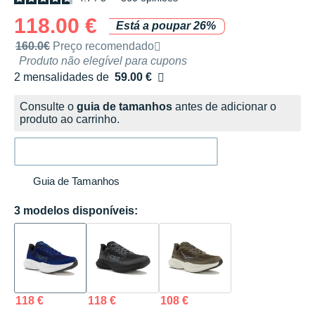
118.00 €
Está a poupar 26%
Preço de venda recomendado pela marca
160.0€
Preço recomendado
Produto não elegível para cupons
2 mensalidades de
59.00 €
sem custos
Consulte o
guia de tamanhos
antes de adicionar o
produto ao carrinho.
Guia de Tamanhos
3 modelos disponíveis:
118 €
118 €
108 €