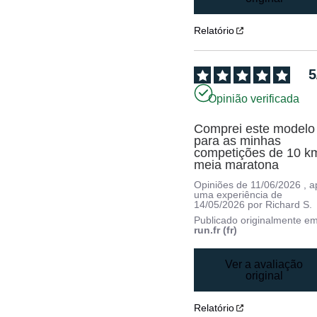
Relatório
5
Opinião verificada
Comprei este modelo 
para as minhas 
competições de 10 km
meia maratona
Opiniões de
11/06/2026
, 
uma experiência de
14/05/2026
por
Richard S.
Publicado originalmente e
run.fr (fr)
Ver a avaliação
original
Relatório