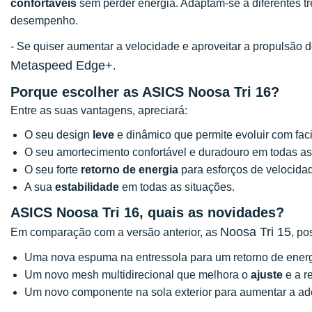
confortáveis
sem perder energia. Adaptam-se a diferentes tre
desempenho.
- Se quiser aumentar a velocidade e aproveitar a propulsão
Metaspeed Edge+
.
Porque escolher as ASICS Noosa Tri 16?
Entre as suas vantagens, apreciará:
O seu design
leve
e dinâmico que permite evoluir com faci
O seu amortecimento confortável e duradouro em todas as 
O seu forte
retorno de energia
para esforços de velocida
A sua
estabilidade
em todas as situações.
ASICS Noosa Tri 16, quais as novidades?
Noosa Tri 15
Em comparação com a versão anterior, as
, p
Uma nova espuma na entressola para um retorno de ener
Um novo mesh multidirecional que melhora o
ajuste
e a re
Um novo componente na sola exterior para aumentar a ade