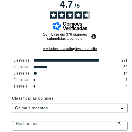
4.7
/
5
Com base em
376
opiniões
submetidas a controlo
Ver todas as avaliações neste site
5
estrelas
291
4
estrelas
60
3
estrelas
14
2
estrelas
7
1
estrela
4
Classificar as opiniões