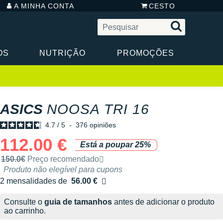
A MINHA CONTA
CESTO
OS
NUTRIÇÃO
PROMOÇÕES
ASICS
NOOSA TRI 16
4.7
/
5
-
376
opiniões
112.00 €
Está a poupar 25%
Preço de venda recomendado pela marca
150.0€
Preço recomendado
Produto não elegível para cupons
2 mensalidades de
56.00 €
sem custos
Consulte o
guia de tamanhos
antes de adicionar o produto
ao carrinho.