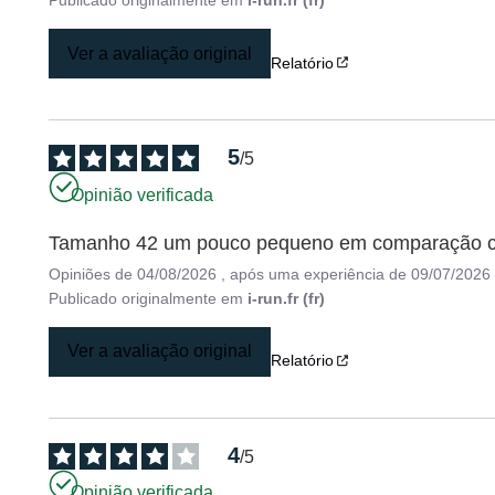
Publicado originalmente em
i-run.fr (fr)
Ver a avaliação original
Relatório
5
/
5
Opinião verificada
Tamanho 42 um pouco pequeno em comparação com
Opiniões de
04/08/2026
, após uma experiência de
09/07/2026
Publicado originalmente em
i-run.fr (fr)
Ver a avaliação original
Relatório
4
/
5
Opinião verificada