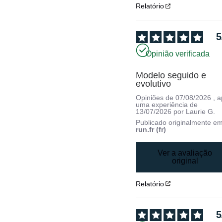
Relatório
5
Opinião verificada
Modelo seguido e 
evolutivo
Opiniões de
07/08/2026
, 
uma experiência de
13/07/2026
por
Laurie G.
Publicado originalmente e
run.fr (fr)
Ver a avaliação
original
Relatório
5