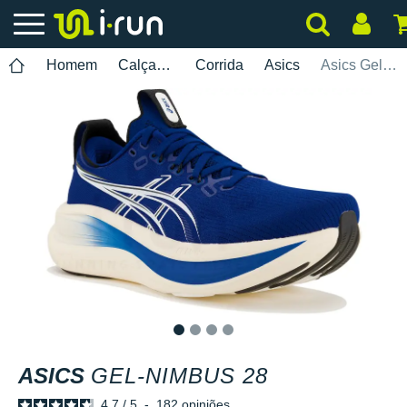
Homem
Calçados
Corrida
Asics
Asics Gel-Nimbus 28
1
2
3
4
ASICS
GEL-NIMBUS 28
4.7
/
5
-
182
opiniões