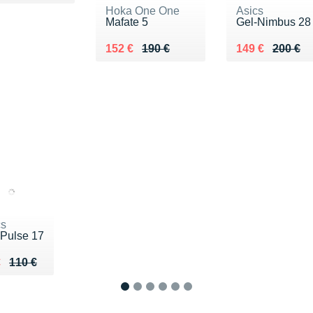
Hoka One One
Asics
Mafate 5
Gel-Nimbus 28
Au lieu de 190 €
Vendu 152 €
Au lieu de 200
Vendu 149 €
152 €
190 €
149 €
200 €
cs
-Pulse 17
ieu de 110 €
du 72 €
€
110 €
1
2
3
4
5
6