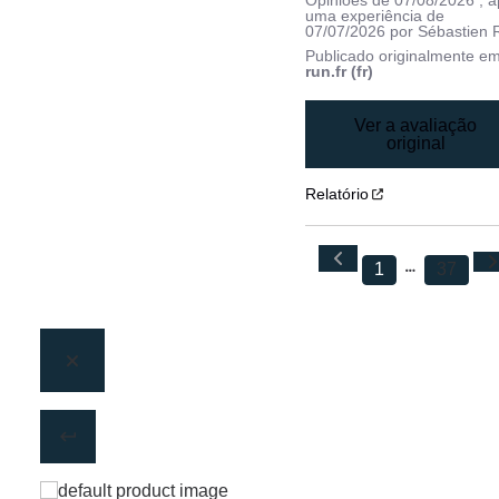
Opiniões de
07/08/2026
, 
uma experiência de
07/07/2026
por
Sébastien 
Publicado originalmente e
run.fr (fr)
Ver a avaliação
original
Relatório
1
37