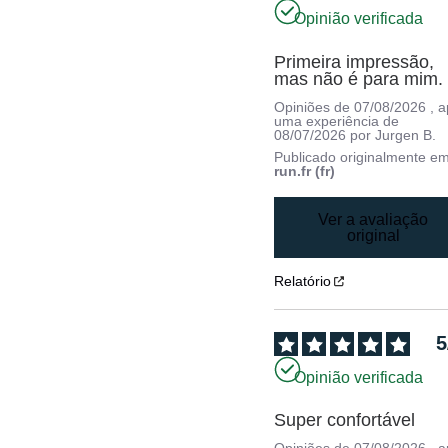
Opinião verificada
Primeira impressão, 
mas não é para mim.
Opiniões de
07/08/2026
, 
uma experiência de
08/07/2026
por
Jurgen B.
Publicado originalmente e
run.fr (fr)
Ver a avaliação
original
Relatório
5
Opinião verificada
Super confortável