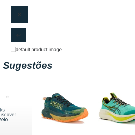
Sugestões
ks
iscover
zelo
 18 €