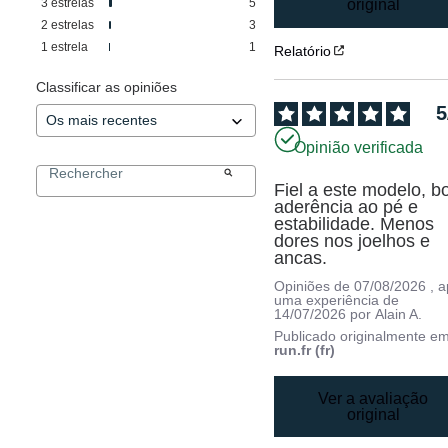
3
estrelas
5
original
2
estrelas
3
1
estrela
1
Relatório
Classificar as opiniões
5
Opinião verificada
Fiel a este modelo, bo
aderência ao pé e 
estabilidade. Menos 
dores nos joelhos e 
ancas.
Opiniões de
07/08/2026
, 
uma experiência de
14/07/2026
por
Alain A.
Publicado originalmente e
run.fr (fr)
Ver a avaliação
original