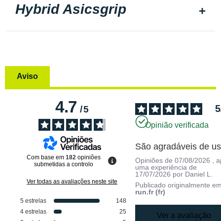
Hybrid Asicsgrip
Aviso
4.7
5
/
5
Opinião verificada
São agradáveis de us
Com base em
182
opiniões
Opiniões de
07/08/2026
, 
submetidas a controlo
uma experiência de
17/07/2026
por
Daniel L.
Ver todas as avaliações neste site
Publicado originalmente e
run.fr (fr)
5
estrelas
148
4
estrelas
25
Ver a avaliação