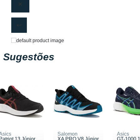
Sugestões
Asics
Salomon
Asics
Patriot 13 Júnior
XA PRO V8 Júnior
GT-1000 