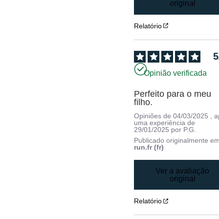
original
Relatório
5
Opinião verificada
Perfeito para o meu 
filho.
Opiniões de
04/03/2025
, 
uma experiência de
29/01/2025
por
P.G.
Publicado originalmente e
run.fr (fr)
Ver a avaliação
original
Relatório