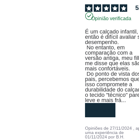
5
Opinião verificada
É um calçado infantil, 
então é difícil avaliar 
desempenho.

 No entanto, em 
comparação com a 
versão antiga, meu fil
me disse que elas são
mais confortáveis.

 Do ponto de vista dos 
pais, percebemos que
isso compromete a 
durabilidade do calçad
o tecido "técnico" par
leve e mais frá
...
leia mais
Opiniões de
27/11/2024
, 
uma experiência de
01/11/2024
por
B.H.