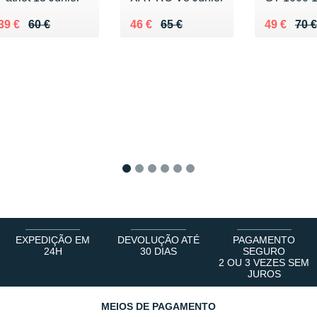
Au lieu de 60 €
Vendu 39 €
Au lieu de 65 €
Vendu 46 €
Au lieu de
Vendu 49
39 €
60 €
46 €
65 €
49 €
70 €
1
2
3
4
5
6
EXPEDIÇÃO EM
DEVOLUÇÃO ATÉ
PAGAMENTO
24H
30 DIAS
SEGURO
2 OU 3 VEZES SEM
JUROS
MEIOS DE PAGAMENTO