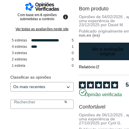
Bom produto
Com base em
6
opiniões
Opiniões de
04/02/2026
, 
submetidas a controlo
uma experiência de
23/12/2025
por
David M.
Ver todas as avaliações neste site
Publicado originalmente e
run.es (es)
5
estrelas
5
4
estrelas
1
Ver a avaliação
3
estrelas
0
original
2
estrelas
0
1
estrela
0
Relatório
Classificar as opiniões
5
Opinião verificada
Confortável
Opiniões de
06/12/2025
, 
uma experiência de
27/10/2025
por
Cyril G.