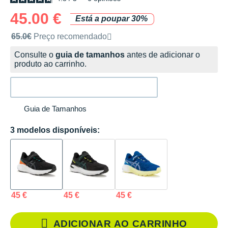
45.00 €
Está a poupar 30%
Preço de venda recomendado pela marca
65.0€
Preço recomendado
Consulte o
guia de tamanhos
antes de adicionar o
produto ao carrinho.
Guia de Tamanhos
3 modelos disponíveis:
45 €
45 €
45 €
ADICIONAR AO CARRINHO