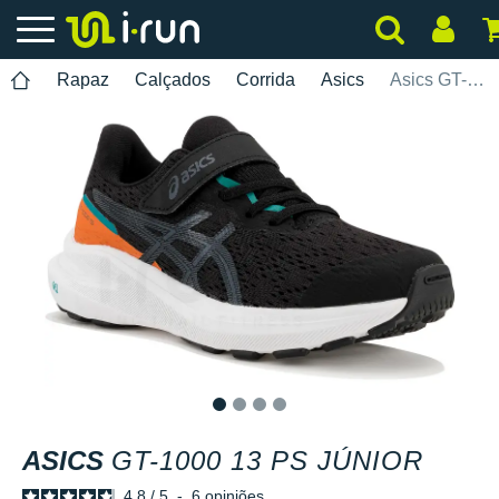
Rapaz
Calçados
Corrida
Asics
Asics GT-1000 13 PS Júnior
1
2
3
4
ASICS
GT-1000 13 PS JÚNIOR
4.8
/
5
-
6
opiniões