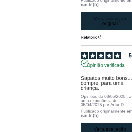
Publicado originalmente e
run.fr (fr)
Ver a avaliação
original
Relatório
5
Opinião verificada
Sapatos muito bons...
comprei para uma 
criança.
Opiniões de
08/05/2025
, 
uma experiência de
05/04/2025
por
Artur D.
Publicado originalmente e
run.fr (fr)
Ver a avaliação