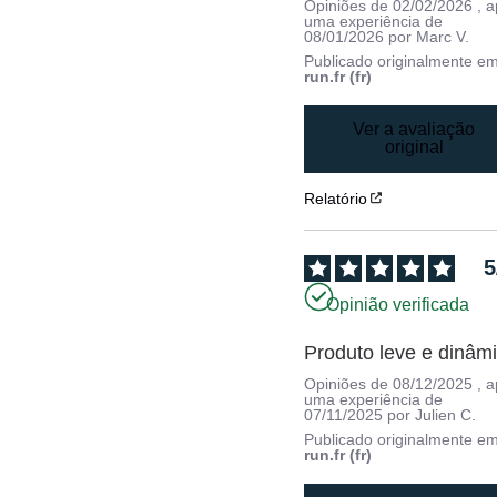
Opiniões de
02/02/2026
, 
uma experiência de
08/01/2026
por
Marc V.
Publicado originalmente e
run.fr (fr)
Ver a avaliação
original
Relatório
5
Opinião verificada
Produto leve e dinâm
Opiniões de
08/12/2025
, 
uma experiência de
07/11/2025
por
Julien C.
Publicado originalmente e
run.fr (fr)