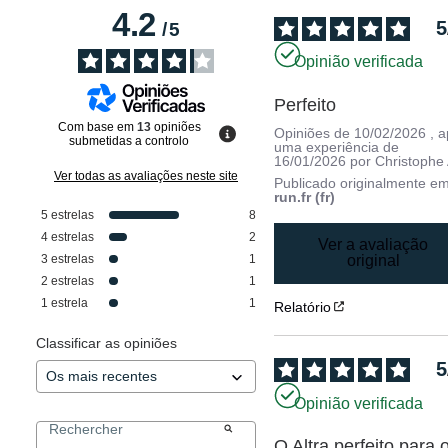
4.2
5
/
5
Opinião verificada
Perfeito
Com base em
13
opiniões
Opiniões de
10/02/2026
, 
submetidas a controlo
uma experiência de
16/01/2026
por
Christophe 
Ver todas as avaliações neste site
Publicado originalmente e
run.fr (fr)
5
estrelas
8
4
estrelas
2
Ver a avaliação
3
estrelas
1
original
2
estrelas
1
1
estrela
1
Relatório
Classificar as opiniões
5
Opinião verificada
O Altra perfeito para o