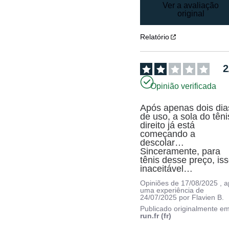
Ver a avaliação
original
Relatório
2
Opinião verificada
Após apenas dois dias
de uso, a sola do tênis
direito já está 
começando a 
descolar… 
Sinceramente, para 
tênis desse preço, iss
inaceitável…
Opiniões de
17/08/2025
, 
uma experiência de
24/07/2025
por
Flavien B.
Publicado originalmente e
run.fr (fr)