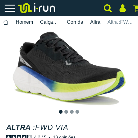
Homem
Calçados
Corrida
Altra
Altra :FWD Via
1
2
3
4
ALTRA
:FWD VIA
4.2
/
5
-
13
opiniões