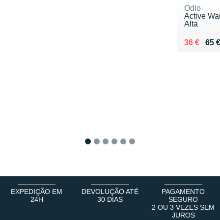
Odlo
Active Wa
Alta
Au lieu de
Vendu 36
36 €
65 
1
2
3
4
5
6
EXPEDIÇÃO EM
DEVOLUÇÃO ATÉ
PAGAMENTO
24H
30 DIAS
SEGURO
2 OU 3 VEZES SEM
JUROS