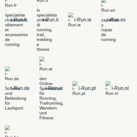
i-Run.fr
i-Run.it
i-Run.ie
i-Run.es
i-Run.de
i-Run.at
i-Run.pt
i-Run.nl