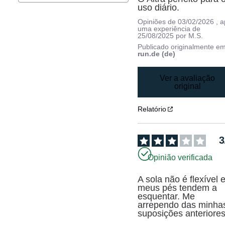
uso diário.
Opiniões de
03/02/2026
, 
uma experiência de
25/08/2025
por
M.S.
Publicado originalmente e
run.de (de)
Ver a avaliação
original
Relatório
3
Opinião verificada
A sola não é flexível e
meus pés tendem a 
esquentar. Me 
arrependo das minhas
suposições anteriores