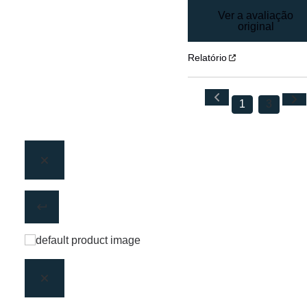
Ver a avaliação
original
Relatório
1
3