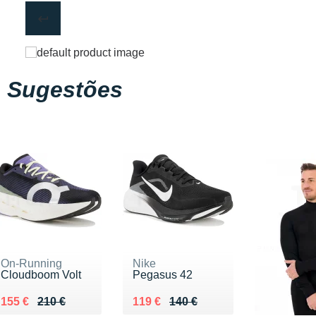
Sugestões
On-Running
Nike
Cloudboom Volt
Pegasus 42
Au lieu de 210 €
Vendu 155 €
Au lieu de 140 €
Vendu 119 €
155 €
210 €
119 €
140 €