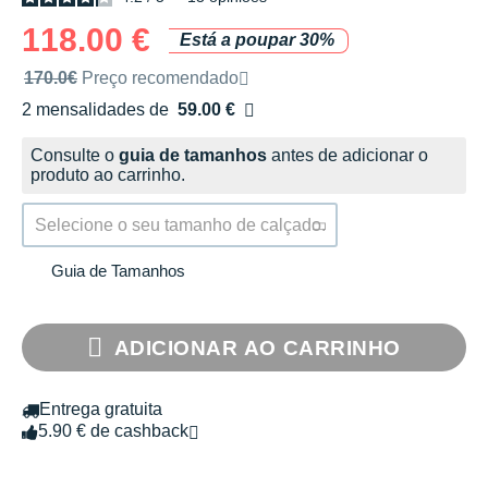
118.00 €
Está a poupar 30%
Preço de venda recomendado pela marca
170.0€
Preço recomendado
2 mensalidades de
59.00 €
sem custos
Consulte o
guia de tamanhos
antes de adicionar o
produto ao carrinho.
Selecione o seu tamanho de calçado.
Guia de Tamanhos
ADICIONAR AO CARRINHO
Entrega gratuita
5.90 € de cashback