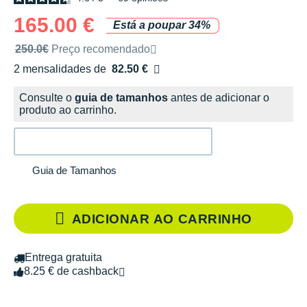
165.00 €
Está a poupar 34%
Preço de venda recomendado pela marca
250.0€
Preço recomendado
2 mensalidades de
82.50 €
sem custos
Consulte o
guia de tamanhos
antes de adicionar o
produto ao carrinho.
Guia de Tamanhos
ADICIONAR AO CARRINHO
Entrega gratuita
8.25 € de cashback