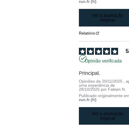
run.fr (fr)
Ver a avaliação
original
Relatório
5
Opinião verificada
Principal.
Opiniões de
20/11/2025
, 
uma experiência de
28/10/2025
por
Fabien N.
Publicado originalmente e
run.fr (fr)
Ver a avaliação
original