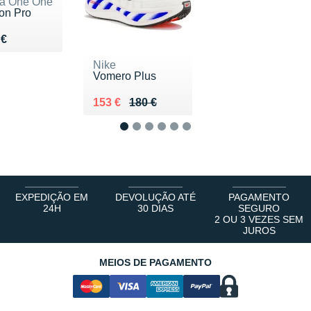
a One One
ton Pro
du 170 €
 €
Nike
Vomero Plus
Au lieu de 180 €
Vendu 153 €
153 €
180 €
1
2
3
4
5
6
EXPEDIÇÃO EM
DEVOLUÇÃO ATÉ
PAGAMENTO
24H
30 DIAS
SEGURO
2 OU 3 VEZES SEM
JUROS
MEIOS DE PAGAMENTO