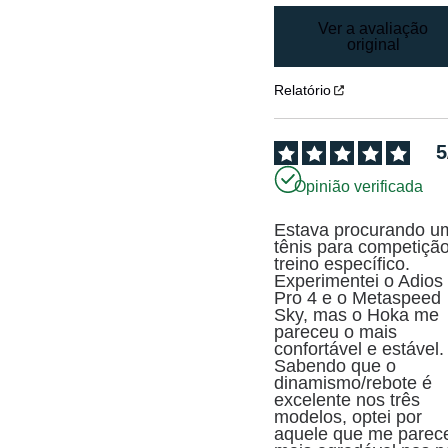
Ver a avaliação
original
Relatório
5
Opinião verificada
Estava procurando um
tênis para competição
treino específico. 
Experimentei o Adios 
Pro 4 e o Metaspeed 
Sky, mas o Hoka me 
pareceu o mais 
confortável e estável. 
Sabendo que o 
dinamismo/rebote é 
excelente nos três 
modelos, optei por 
aquele que me parece