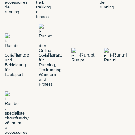
i-Run.de
i-Run.at
i-Run.pt
i-Run.nl
i-Run.be