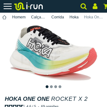
Homem
Calçados
Corrida
Hoka
Hoka One One Rocket X 2
1
2
3
4
HOKA ONE ONE
ROCKET X 2
4.6
/
5
-
69
opiniões