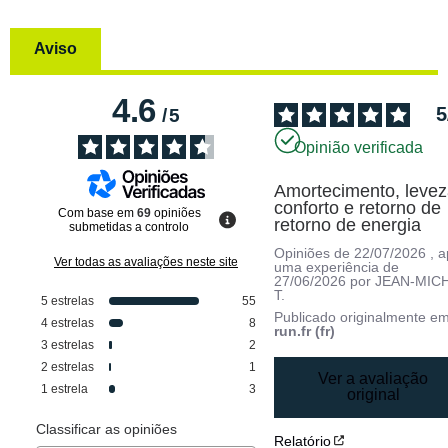
Aviso
4.6
5
/
5
Opinião verificada
Amortecimento, leveza
conforto e retorno de 
Com base em
69
opiniões
retorno de energia
submetidas a controlo
Opiniões de
22/07/2026
, 
Ver todas as avaliações neste site
uma experiência de
27/06/2026
por
JEAN-MIC
T.
5
estrelas
55
Publicado originalmente e
4
estrelas
8
run.fr (fr)
3
estrelas
2
2
estrelas
1
Ver a avaliação
1
estrela
3
original
Classificar as opiniões
Relatório