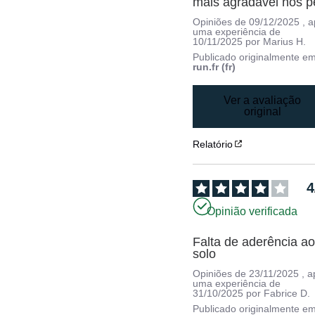
mais agradável nos p
Opiniões de
09/12/2025
, 
uma experiência de
10/11/2025
por
Marius H.
Publicado originalmente e
run.fr (fr)
Ver a avaliação
original
Relatório
4
Opinião verificada
Falta de aderência ao
solo
Opiniões de
23/11/2025
, 
uma experiência de
31/10/2025
por
Fabrice D.
Publicado originalmente e