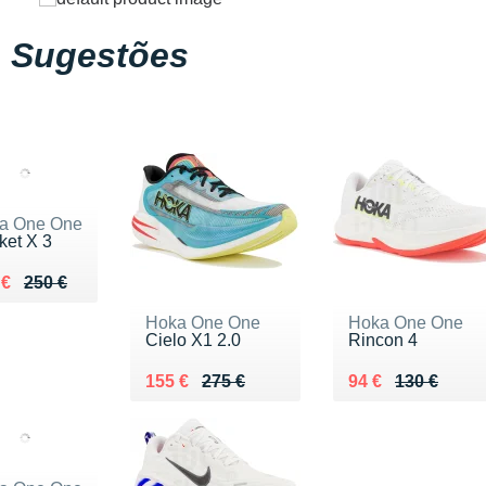
Sugestões
a One One
ket X 3
ieu de 250 €
du 185 €
 €
250 €
Hoka One One
Hoka One One
Cielo X1 2.0
Rincon 4
Au lieu de 275 €
Vendu 155 €
Au lieu de 130 €
Vendu 94 €
155 €
275 €
94 €
130 €