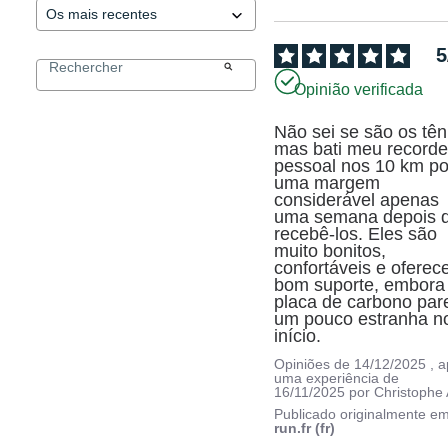
5
Opinião verificada
Não sei se são os têni
mas bati meu recorde
pessoal nos 10 km por
uma margem 
considerável apenas 
uma semana depois d
recebê-los. Eles são 
muito bonitos, 
confortáveis e oferec
bom suporte, embora 
placa de carbono pare
um pouco estranha no
início.
Opiniões de
14/12/2025
, 
uma experiência de
16/11/2025
por
Christophe 
Publicado originalmente e
run.fr (fr)