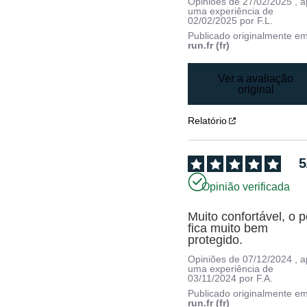
Opiniões de
27/02/2025
, 
uma experiência de
02/02/2025
por
F.L.
Publicado originalmente e
run.fr (fr)
Ver a avaliação
original
Relatório
5
Opinião verificada
Muito confortável, o p
fica muito bem 
protegido.
Opiniões de
07/12/2024
, 
uma experiência de
03/11/2024
por
F.A.
Publicado originalmente e
run.fr (fr)