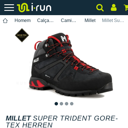
Homem
Calçados
Caminhada
Millet
Millet Super Trident Gore-Tex Herren
1
2
3
4
MILLET
SUPER TRIDENT GORE-
TEX HERREN