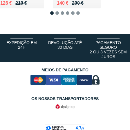
Au lieu de 210 €
Vendu 126 €
Au lieu de 200 €
Vendu 140 €
126 €
210 €
140 €
200 €
1
2
3
4
5
6
EXPEDIÇÃO EM
DEVOLUÇÃO ATÉ
PAGAMENTO
24H
30 DIAS
SEGURO
2 OU 3 VEZES SEM
JUROS
MEIOS DE PAGAMENTO
OS NOSSOS TRANSPORTADORES