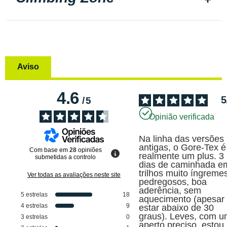
Aviso
4.6
5
/
5
Opinião verificada
Na linha das versões 
antigas, o Gore-Tex é 
Com base em
28
opiniões
realmente um plus. 3 
submetidas a controlo
dias de caminhada em
trilhos muito íngremes
Ver todas as avaliações neste site
pedregosos, boa 
aderência, sem 
5
estrelas
18
aquecimento (apesar 
4
estrelas
9
estar abaixo de 30 
graus). Leves, com u
3
estrelas
0
aperto preciso, estou 