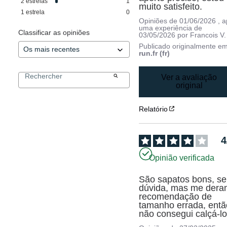
2
estrelas
1
muito satisfeito.
1
estrela
0
Opiniões de
01/06/2026
, 
uma experiência de
Classificar as opiniões
03/05/2026
por
Francois V.
Publicado originalmente e
run.fr (fr)
Ver a avaliação
original
Relatório
4
Opinião verificada
São sapatos bons, se
dúvida, mas me deram
recomendação de 
tamanho errada, então
não consegui calçá-lo