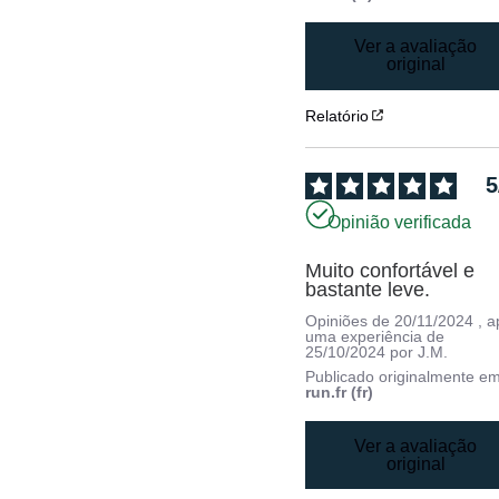
Ver a avaliação
original
Relatório
5
Opinião verificada
Muito confortável e 
bastante leve.
Opiniões de
20/11/2024
, 
uma experiência de
25/10/2024
por
J.M.
Publicado originalmente e
run.fr (fr)
Ver a avaliação
original