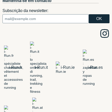
Mantenha-se em contacto
Subscrição da newsletter:
i-Run.fr
i-Run.it
i-Run.ie
i-Run.es