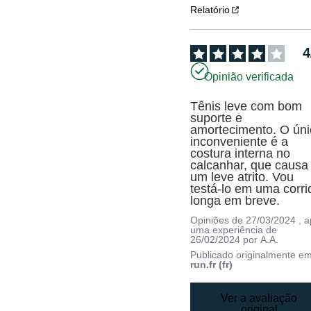
Relatório
4
Opinião verificada
Tênis leve com bom 
suporte e 
amortecimento. O úni
inconveniente é a 
costura interna no 
calcanhar, que causa 
um leve atrito. Vou 
testá-lo em uma corrid
longa em breve.
Opiniões de
27/03/2024
, 
uma experiência de
26/02/2024
por
A.A.
Publicado originalmente e
run.fr (fr)
Ver a avaliação
original