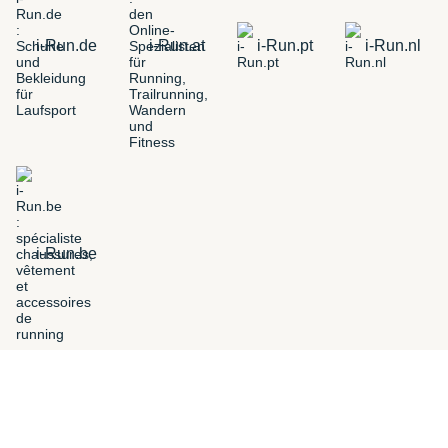
i-Run.de
i-Run.at
i-Run.pt
i-Run.nl
i-Run.be