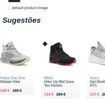
Sugestões
Hoka One One
Millet
Asics
Mafate Hike
Hike Up Mid Gore-
Gel-Nim
Tex Herren
ATC
Au lieu de 180 €
Vendu 148 €
148 €
180 €
Au lieu de 200 €
Vendu 144 €
Au lieu 
Vendu 1
144 €
200 €
137 €
2