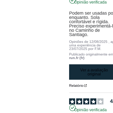
Opinião verificada
Podem ser usadas por
enquanto. Sola 
confortável e rígida. 
Preciso experimentá-l
no Caminho de 
Santiago.
Opiniões de
12/08/2025
, 
uma experiência de
23/07/2025
por
F.M.
Publicado originalmente e
run.fr (fr)
Ver a avaliação
original
Relatório
4
Opinião verificada