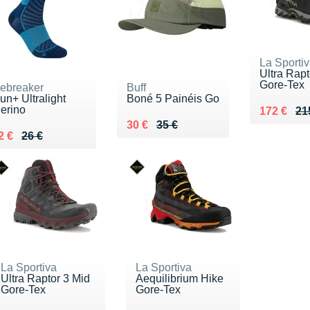
La Sporti
Ultra Rapt
Gore-Tex
cebreaker
Buff
un+ Ultralight
Boné 5 Painéis Go
erino
Au lieu d
Vendu 17
172 €
21
Au lieu de 35 €
Vendu 30 €
30 €
35 €
u lieu de 26 €
endu 22 €
2 €
26 €
La Sportiva
La Sportiva
Ultra Raptor 3 Mid
Aequilibrium Hike
Gore-Tex
Gore-Tex