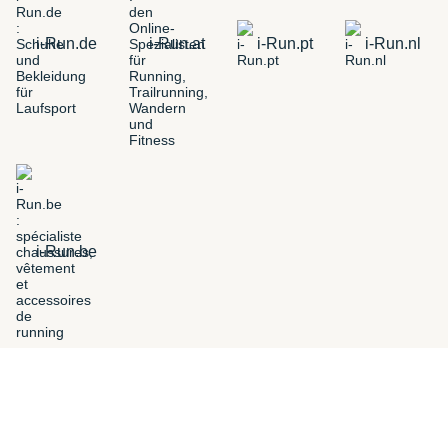
i-Run.de
i-Run.at
i-Run.pt
i-Run.nl
i-Run.be