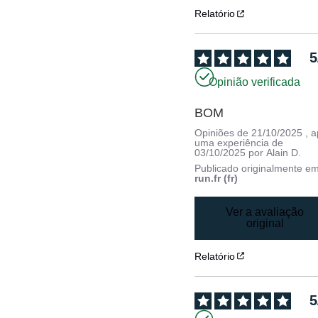
Relatório
5
Opinião verificada
BOM
Opiniões de
21/10/2025
, 
uma experiência de
03/10/2025
por
Alain D.
Publicado originalmente e
run.fr (fr)
Ver a avaliação
original
Relatório
5