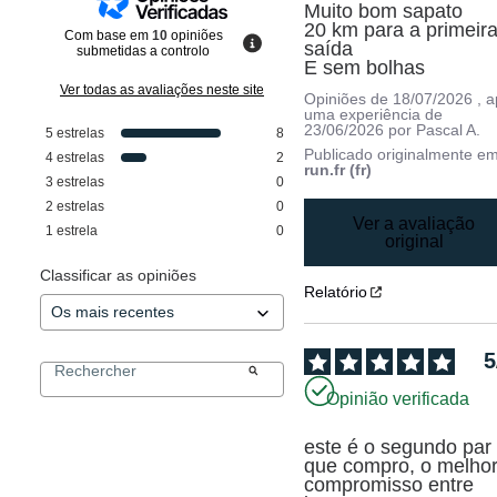
Muito bom sapato 

20 km para a primeira
Com base em
10
opiniões
saída 

submetidas a controlo
E sem bolhas
Ver todas as avaliações neste site
Opiniões de
18/07/2026
, 
uma experiência de
23/06/2026
por
Pascal A.
5
estrelas
8
Publicado originalmente e
4
estrelas
2
run.fr (fr)
3
estrelas
0
2
estrelas
0
Ver a avaliação
1
estrela
0
original
Classificar as opiniões
Relatório
5
Opinião verificada
este é o segundo par 
que compro, o melhor
compromisso entre 