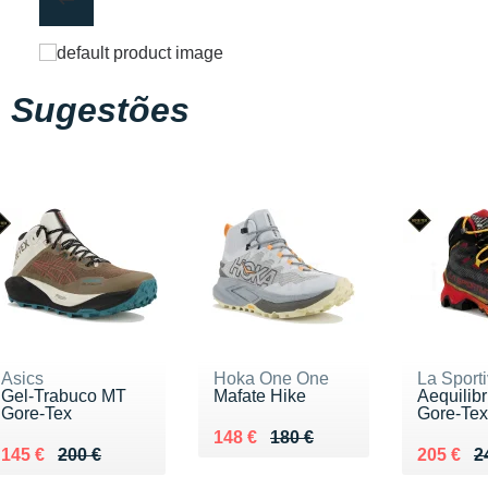
Sugestões
Asics
Hoka One One
La Sport
Gel-Trabuco MT
Mafate Hike
Aequilib
Gore-Tex
Gore-Tex
Au lieu de 180 €
Vendu 148 €
148 €
180 €
Au lieu de 200 €
Vendu 145 €
Au lieu 
Vendu 2
145 €
200 €
205 €
2