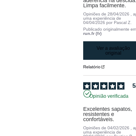
aderência na descida.
Limpa facilmente.
Opiniões de
28/04/2026
, 
uma experiência de
04/04/2026
por
Pascal Z.
Publicado originalmente e
run.fr (fr)
Ver a avaliação
original
Relatório
5
Opinião verificada
Excelentes sapatos, 
resistentes e 
confortáveis.
Opiniões de
04/02/2026
, 
uma experiência de