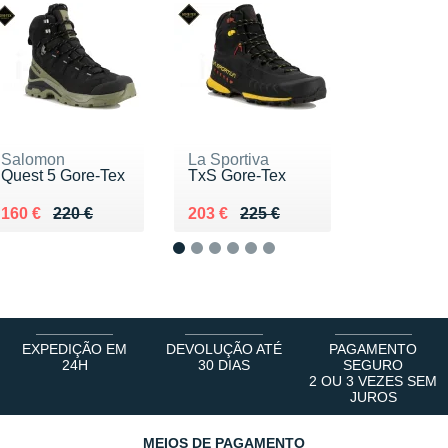
Salomon
La Sportiva
Quest 5 Gore-Tex
TxS Gore-Tex
Au lieu de 220 €
Vendu 160 €
Au lieu de 225 €
Vendu 203 €
160 €
220 €
203 €
225 €
1
2
3
4
5
6
EXPEDIÇÃO EM
DEVOLUÇÃO ATÉ
PAGAMENTO
24H
30 DIAS
SEGURO
2 OU 3 VEZES SEM
JUROS
MEIOS DE PAGAMENTO