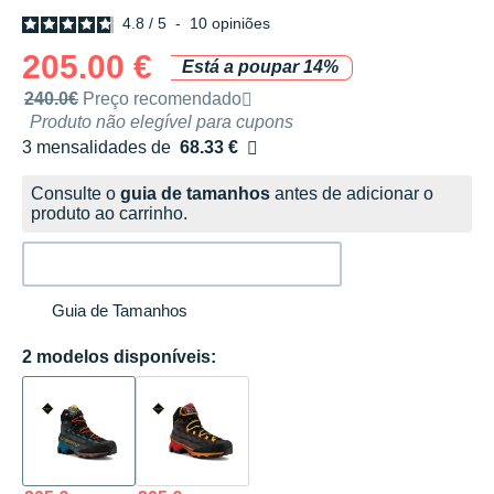
4.8
/
5
-
10
opiniões
205.00 €
Está a poupar 14%
Preço de venda recomendado pela marca
240.0€
Preço recomendado
Produto não elegível para cupons
3 mensalidades de
68.33 €
sem custos
Consulte o
guia de tamanhos
antes de adicionar o
produto ao carrinho.
Guia de Tamanhos
2 modelos disponíveis: