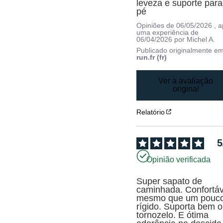
leveza e suporte para 
pé
Opiniões de
06/05/2026
, 
uma experiência de
06/04/2026
por
Michel A.
Publicado originalmente e
run.fr (fr)
Ver a avaliação
original
Relatório
5
Opinião verificada
Super sapato de 
caminhada. Confortáve
mesmo que um pouco
rígido. Suporta bem o 
tornozelo. E ótima 