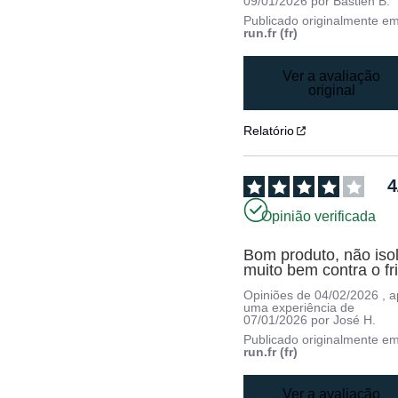
09/01/2026
por
Bastien B.
Publicado originalmente e
run.fr (fr)
Ver a avaliação
original
Relatório
4
Opinião verificada
Bom produto, não isol
muito bem contra o fri
Opiniões de
04/02/2026
, 
uma experiência de
07/01/2026
por
José H.
Publicado originalmente e
run.fr (fr)
Ver a avaliação