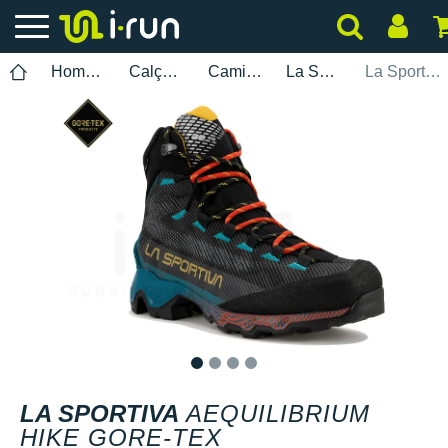
Homem
Calçados
Caminhada
La Sportiva
La Sportiva Aequilibrium Hike Gore-Tex
1
2
3
4
LA SPORTIVA
AEQUILIBRIUM
HIKE GORE-TEX