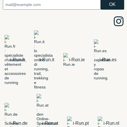
i-Run.fr
i-Run.it
i-Run.ie
i-Run.es
i-Run.de
i-Run.at
i-Run.pt
i-Run.nl