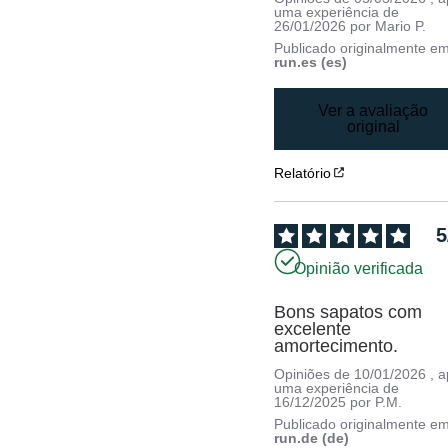
uma experiência de
26/01/2026
por
Mario P.
Publicado originalmente e
run.es (es)
Ver a avaliação
original
Relatório
5
Opinião verificada
Bons sapatos com 
excelente 
amortecimento.
Opiniões de
10/01/2026
, 
uma experiência de
16/12/2025
por
P.M.
Publicado originalmente e
run.de (de)