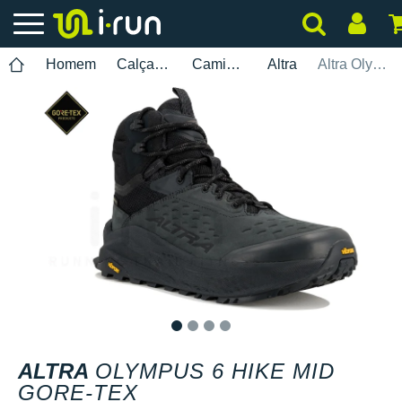
Homem
Calçados
Caminhada
Altra
Altra Olympus 6 Hike Mid Gore-Tex
1
2
3
4
ALTRA
OLYMPUS 6 HIKE MID
GORE-TEX