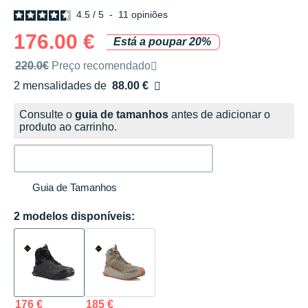
4.5
/
5
-
11
opiniões
176.00 €
Está a poupar 20%
Preço de venda recomendado pela marca
220.0€
Preço recomendado
2 mensalidades de
88.00 €
sem custos
Consulte o
guia de tamanhos
antes de adicionar o
produto ao carrinho.
Guia de Tamanhos
2 modelos disponíveis:
176 €
185 €