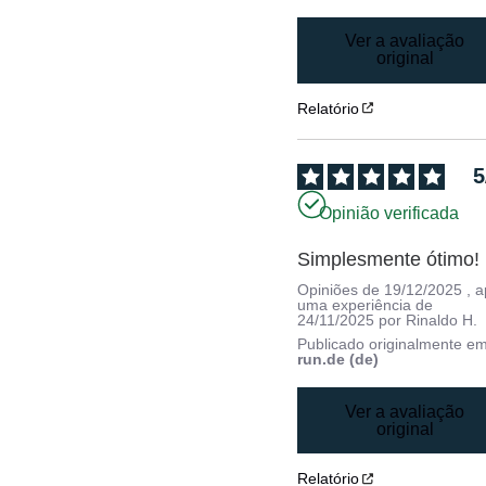
Ver a avaliação
original
Relatório
5
Opinião verificada
Simplesmente ótimo!
Opiniões de
19/12/2025
, 
uma experiência de
24/11/2025
por
Rinaldo H.
Publicado originalmente e
run.de (de)
Ver a avaliação
original
Relatório