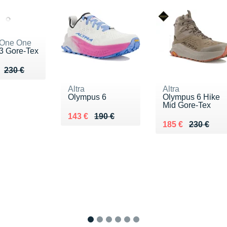
 One One
3 Gore-Tex
u de 230 €
 169 €
230 €
Altra
Altra
Olympus 6
Olympus 6 Hike
Mid Gore-Tex
Au lieu de 190 €
Vendu 143 €
143 €
190 €
Au lieu de 230 €
Vendu 185 €
185 €
230 €