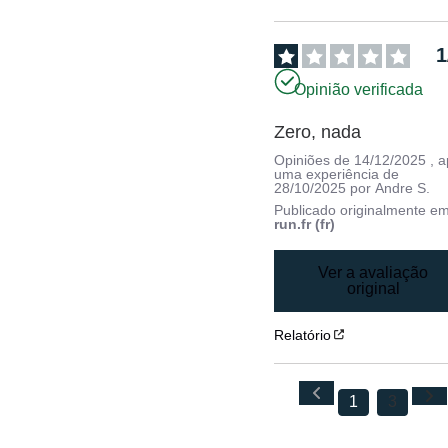
1
Opinião verificada
Zero, nada
Opiniões de
14/12/2025
, 
uma experiência de
28/10/2025
por
Andre S.
Publicado originalmente e
run.fr (fr)
Ver a avaliação
original
Relatório
1
3