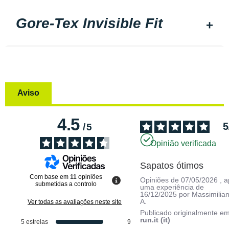
Gore-Tex Invisible Fit
Aviso
4.5
5
/
5
Opinião verificada
Sapatos ótimos
Com base em
11
opiniões
Opiniões de
07/05/2026
, 
submetidas a controlo
uma experiência de
16/12/2025
por
Massimilia
A.
Ver todas as avaliações neste site
Publicado originalmente e
run.it (it)
5
estrelas
9