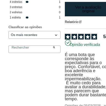
4
estrelas
1
Ver a avaliação
3
estrelas
0
original
2
estrelas
0
1
estrela
1
Relatório
Classificar as opiniões
5
Opinião verificada
É uma bota que 
corresponde às 
expectativas para o 
preço. Confortável, c
boa aderência e 
excelente 
impermeabilização.

 É muito cedo para 
avaliar a durabilidade,
mas parecem que 
podem durar bastante
tempo.
Opiniões de
05/03/2026
, 