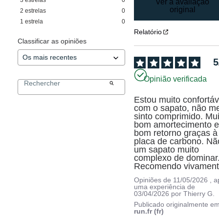
Ver a avaliação
original
2
estrelas
0
1
estrela
0
Relatório
Classificar as opiniões
5
Opinião verificada
Estou muito confortáve
com o sapato, não me
sinto comprimido. Mui
bom amortecimento e
bom retorno graças à 
placa de carbono. Não
um sapato muito 
complexo de dominar.
Recomendo vivament
Opiniões de
11/05/2026
, 
uma experiência de
03/04/2026
por
Thierry G.
Publicado originalmente e
run.fr (fr)