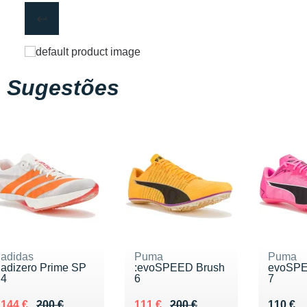
Sugestões
adidas
Puma
Puma
adizero Prime SP
:evoSPEED Brush
evoSPE
4
6
7
Au lieu de 200 €
Vendu 144 €
Au lieu de 200 €
Vendu 111 €
Vendu 
144 €
200 €
111 €
200 €
110 €