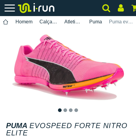
Homem
Calçados
Atletismo
Puma
Puma evoSPEED Forte Nitro Elite
1
2
3
4
PUMA
EVOSPEED FORTE NITRO
ELITE