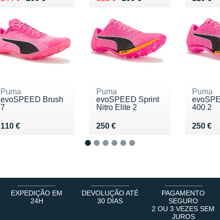
Puma
Puma
Puma
evoSPEED Brush
evoSPEED Sprint
evoSPE
7
Nitro Elite 2
400 2
Vendu 110 €
Vendu 250 €
Vendu 
110 €
250 €
250 €
1
2
3
4
5
6
EXPEDIÇÃO EM
DEVOLUÇÃO ATÉ
PAGAMENTO
24H
30 DIAS
SEGURO
2 OU 3 VEZES SEM
JUROS