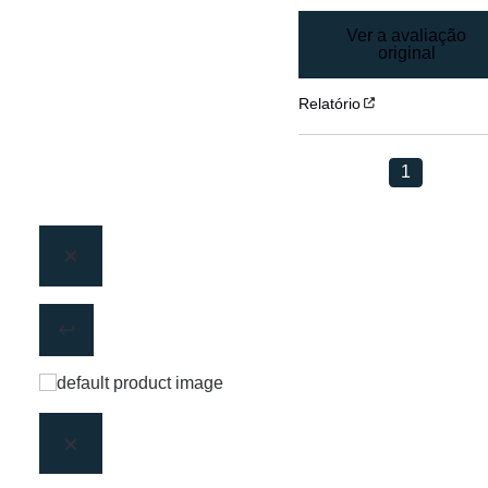
Ver a avaliação
original
Relatório
1