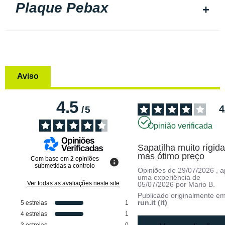
Plaque Pebax
Aviso
4.5
4
/
5
Opinião verificada
Sapatilha muito rígida
mas ótimo preço
Com base em
2
opiniões
submetidas a controlo
Opiniões de
29/07/2026
, 
uma experiência de
Ver todas as avaliações neste site
05/07/2026
por
Mario B.
Publicado originalmente e
run.it (it)
5
estrelas
1
4
estrelas
1
3
estrelas
0