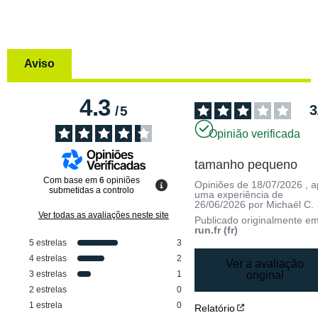
Aviso
4.3
3
/
5
Opinião verificada
tamanho pequeno
Com base em
6
opiniões
Opiniões de
18/07/2026
, 
submetidas a controlo
uma experiência de
26/06/2026
por
Michaël C.
Ver todas as avaliações neste site
Publicado originalmente e
run.fr (fr)
5
estrelas
3
4
estrelas
2
Ver a avaliação
3
estrelas
1
original
2
estrelas
0
1
estrela
0
Relatório