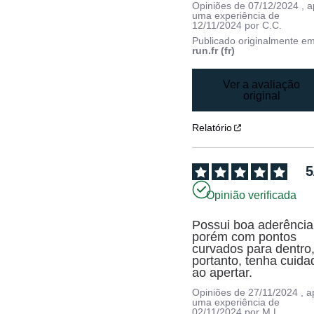
Opiniões de
07/12/2024
, 
uma experiência de
12/11/2024
por
C.C.
Publicado originalmente e
run.fr (fr)
Ver a avaliação
original
Relatório
5
Opinião verificada
Possui boa aderência,
porém com pontos 
curvados para dentro,
portanto, tenha cuidad
ao apertar.
Opiniões de
27/11/2024
, 
uma experiência de
02/11/2024
por
M.L.