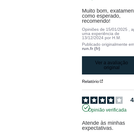
Muito bom, exatament
como esperado, 
recomendo!
Opiniões de
15/01/2025
, 
uma experiência de
13/12/2024
por
H.M.
Publicado originalmente e
run.fr (fr)
Ver a avaliação
original
Relatório
4
Opinião verificada
Atende às minhas 
expectativas.