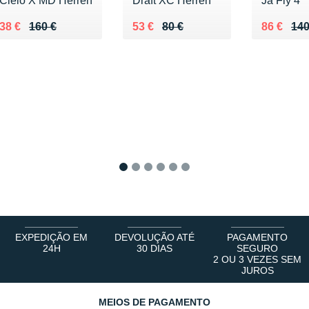
Cielo X MD Herren
Draft XC Herren
Ja Fly 4
Au lieu de 160 €
Vendu 38 €
Au lieu de 80 €
Vendu 53 €
Au lieu d
Vendu 86
38 €
160 €
53 €
80 €
86 €
140
1
2
3
4
5
6
EXPEDIÇÃO EM
DEVOLUÇÃO ATÉ
PAGAMENTO
24H
30 DIAS
SEGURO
2 OU 3 VEZES SEM
JUROS
MEIOS DE PAGAMENTO