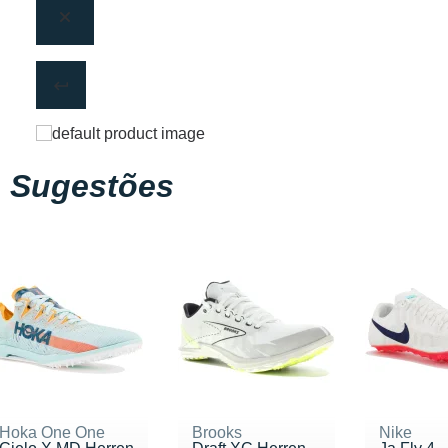
Sugestões
Hoka One One
Brooks
Nike