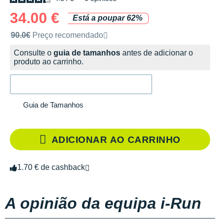
34.00 €
Está a poupar 62%
Preço de venda recomendado pela marca
90.0€
Preço recomendado
Consulte o
guia de tamanhos
antes de adicionar o
produto ao carrinho.
Guia de Tamanhos
ADICIONAR AO CARRINHO
1.70 € de cashback
A opinião da equipa i-Run