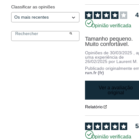
Classificar as opiniões
4
Opinião verificada
Tamanho pequeno. 
Muito confortável.
Opiniões de
30/03/2025
, 
uma experiência de
26/02/2025
por
Laurent M.
Publicado originalmente e
run.fr (fr)
Ver a avaliação
original
Relatório
5
Opinião verificada