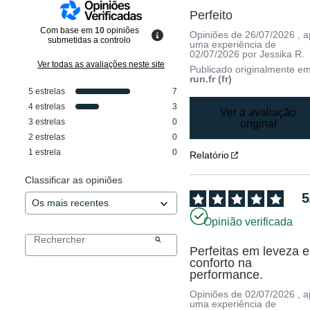
Perfeito
Com base em
10
opiniões
Opiniões de
26/07/2026
, 
submetidas a controlo
uma experiência de
02/07/2026
por
Jessika R.
Ver todas as avaliações neste site
Publicado originalmente e
run.fr (fr)
5
estrelas
7
4
estrelas
3
Ver a avaliação
3
estrelas
0
original
2
estrelas
0
1
estrela
0
Relatório
Classificar as opiniões
5
Opinião verificada
Perfeitas em leveza e 
conforto na 
performance.
Opiniões de
02/07/2026
, 
uma experiência de