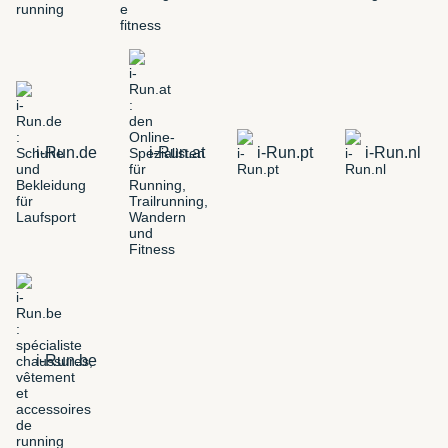
i-Run.de
i-Run.at
i-Run.pt
i-Run.nl
i-Run.be