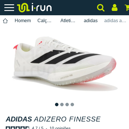
Homem
Calçados
Atletismo
adidas
adidas adizero Finesse
1
2
3
4
ADIDAS
ADIZERO FINESSE
4.7
/
5
-
10
opiniões