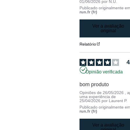
01/06/2026
por
N.U.
Publicado originalmente e
run.fr (fr)
Ver a avaliação
original
Relatório
4
Opinião verificada
bom produto
Opiniões de
26/05/2026
, 
uma experiência de
25/04/2026
por
Laurent P.
Publicado originalmente e
run.fr (fr)
Ver a avaliação
original