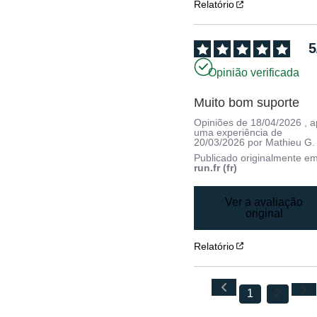
Relatório
5
Opinião verificada
Muito bom suporte
Opiniões de
18/04/2026
, 
uma experiência de
20/03/2026
por
Mathieu G.
Publicado originalmente e
run.fr (fr)
Ver a avaliação
original
Relatório
1
2