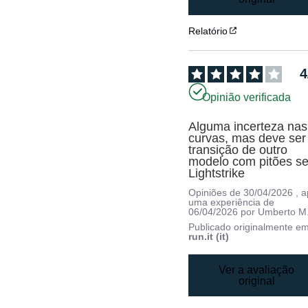
Relatório
4
Opinião verificada
Alguma incerteza nas 
curvas, mas deve ser 
transição de outro 
modelo com pitões se
Lightstrike
Opiniões de
30/04/2026
, 
uma experiência de
06/04/2026
por
Umberto M
Publicado originalmente e
run.it (it)
Ver a avaliação
original