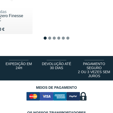
idas
izero Finesse
C
ndu 160 €
0 €
1
2
3
4
5
6
EXPEDIÇÃO EM
DEVOLUÇÃO ATÉ
PAGAMENTO
24H
30 DIAS
SEGURO
2 OU 3 VEZES SEM
JUROS
MEIOS DE PAGAMENTO
OS NOSSOS TRANSPORTADORES