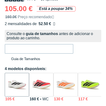
105.00 €
Está a poupar 34%
Preço de venda recomendado pela marca
160.0€
Preço recomendado
2 mensalidades de
52.50 €
sem custos
Consulte o
guia de tamanhos
antes de adicionar o
produto ao carrinho.
Guia de Tamanhos
4 modelos disponíveis:
105 €
160 €
• WC
130 €
117 €