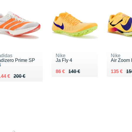
adidas
Nike
Nike
adizero Prime SP
Ja Fly 4
Air Zoom L
4
Au lieu de 140 €
Vendu 86 €
Au lieu d
Vendu 13
86 €
140 €
135 €
15
Au lieu de 200 €
Vendu 144 €
144 €
200 €