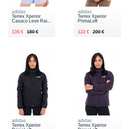
adidas
adidas
Terrex Xperior
Terrex Xperior
Casaco Leve Rai...
PrimaLoft
Au lieu de 180 €
Vendu 135 €
Au lieu de 200 €
Vendu 122 €
135 €
180 €
122 €
200 €
adidas
adidas
Terrex Xperior
Terrex Xperior