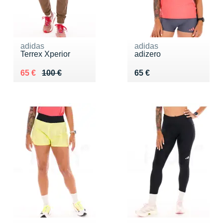
adidas
adidas
Terrex Xperior
adizero
Au lieu de 100 €
Vendu 65 €
Vendu 65 €
65 €
100 €
65 €