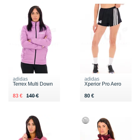
adidas
adidas
Terrex Multi Down
Xperior Pro Aero
Au lieu de 140 €
Vendu 83 €
Vendu 80 €
83 €
140 €
80 €