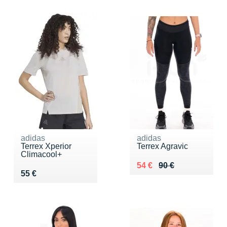
adidas
adidas
Terrex Xperior
Terrex Agravic
Climacool+
Au lieu de 90 €
Vendu 54 €
54 €
90 €
Vendu 55 €
55 €