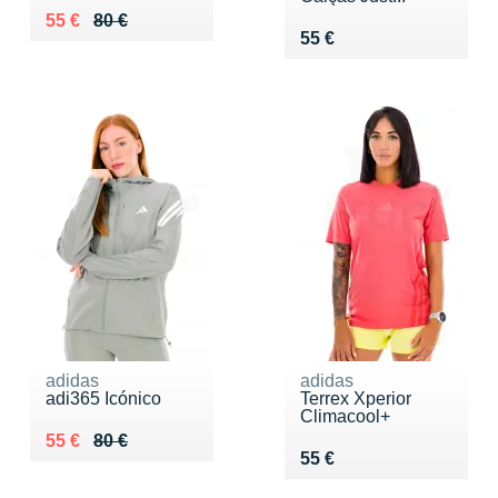
Au lieu de 80 €
Vendu 55 €
55 €
80 €
Vendu 55 €
55 €
adidas
adidas
adi365 Icónico
Terrex Xperior
Climacool+
Au lieu de 80 €
Vendu 55 €
55 €
80 €
Vendu 55 €
55 €