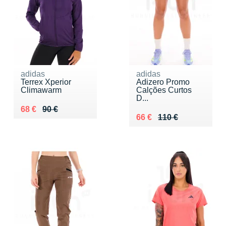
adidas
adidas
Terrex Xperior
Adizero Promo
Climawarm
Calções Curtos
D...
Au lieu de 90 €
Vendu 68 €
68 €
90 €
Au lieu de 110 €
Vendu 66 €
66 €
110 €