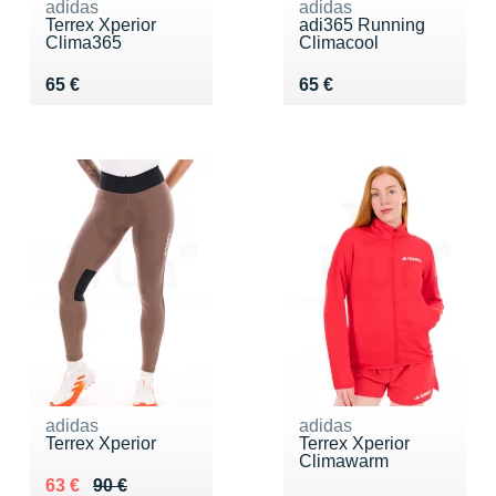
adidas
adidas
Terrex Xperior
adi365 Running
Clima365
Climacool
Vendu 65 €
Vendu 65 €
65 €
65 €
adidas
adidas
Terrex Xperior
Terrex Xperior
Climawarm
Au lieu de 90 €
Vendu 63 €
63 €
90 €