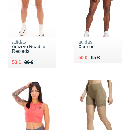
adidas
adidas
Adizero Road to
Xperior
Records
Au lieu de 65 €
Vendu 50 €
50 €
65 €
Au lieu de 80 €
Vendu 50 €
50 €
80 €