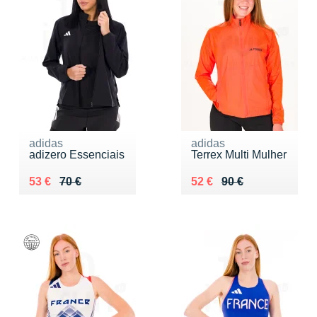
adidas
adidas
adizero Essenciais
Terrex Multi Mulher
Au lieu de 70 €
Vendu 53 €
Au lieu de 90 €
Vendu 52 €
53 €
70 €
52 €
90 €