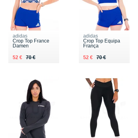
adidas
adidas
Crop Top France
Crop Top Equipa
Damen
França
Au lieu de 70 €
Vendu 52 €
Au lieu de 70 €
Vendu 52 €
52 €
70 €
52 €
70 €