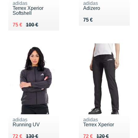
adidas
adidas
Terrex Xperior
Adizero
Softshell
Vendu 75 €
75 €
Au lieu de 100 €
Vendu 75 €
75 €
100 €
adidas
adidas
Running UV
Terrex Xperior
Au lieu de 130 €
Vendu 72 €
Au lieu de 120 €
Vendu 72 €
72 €
130 €
72 €
120 €