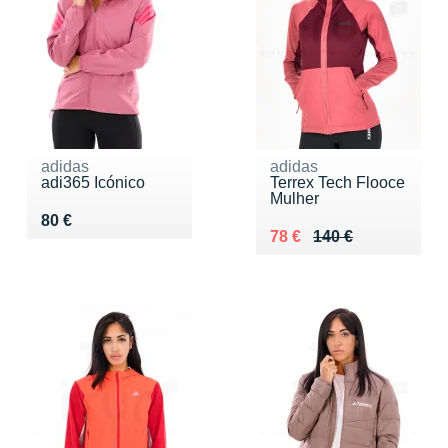
adidas
adidas
adi365 Icónico
Terrex Tech Flooce
Mulher
Vendu 80 €
80 €
Au lieu de 140 €
Vendu 78 €
78 €
140 €