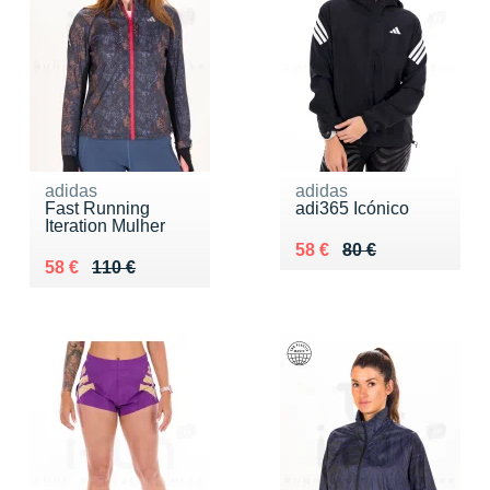
adidas
adidas
Fast Running
adi365 Icónico
Iteration Mulher
Au lieu de 80 €
Vendu 58 €
58 €
80 €
Au lieu de 110 €
Vendu 58 €
58 €
110 €