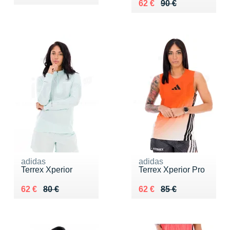
Au lieu de 90 €
Vendu 62 €
62 €
90 €
adidas
adidas
Terrex Xperior
Terrex Xperior Pro
Au lieu de 80 €
Vendu 62 €
Au lieu de 85 €
Vendu 62 €
62 €
80 €
62 €
85 €