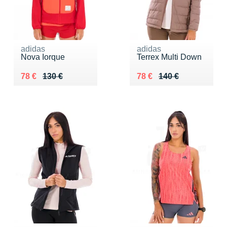
adidas
adidas
Nova Iorque
Terrex Multi Down
Au lieu de 130 €
Vendu 78 €
Au lieu de 140 €
Vendu 78 €
78 €
130 €
78 €
140 €