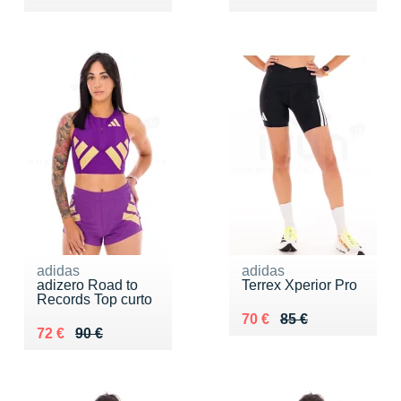
adidas
adidas
adizero Road to
Terrex Xperior Pro
Records Top curto
Au lieu de 85 €
Vendu 70 €
70 €
85 €
Au lieu de 90 €
Vendu 72 €
72 €
90 €