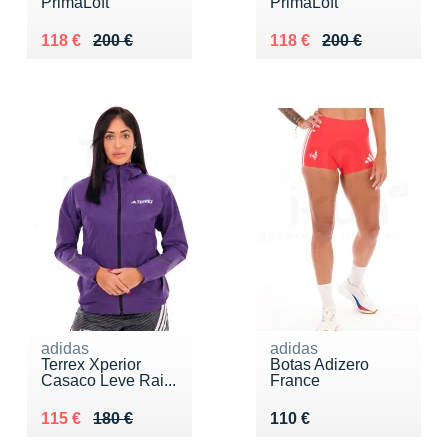
PrimaLoft
PrimaLoft
Au lieu de 200 €
Vendu 118 €
Au lieu de 200 €
Vendu 118 €
118 €
200 €
118 €
200 €
adidas
adidas
Terrex Xperior
Botas Adizero
Casaco Leve Rai...
France
Au lieu de 180 €
Vendu 115 €
Vendu 110 €
115 €
180 €
110 €