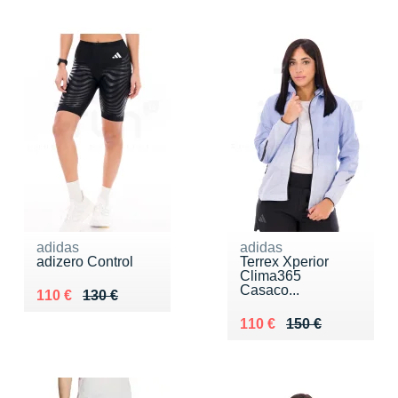
adidas
adidas
adizero Control
Terrex Xperior
Clima365
Casaco...
Au lieu de 130 €
Vendu 110 €
110 €
130 €
Au lieu de 150 €
Vendu 110 €
110 €
150 €