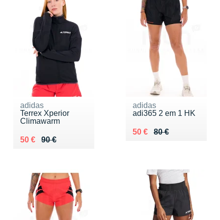
adidas
adidas
Terrex Xperior
adi365 2 em 1 HK
Climawarm
Au lieu de 80 €
Vendu 50 €
50 €
80 €
Au lieu de 90 €
Vendu 50 €
50 €
90 €