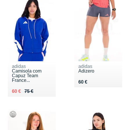
adidas
adidas
Camisola com
Adizero
Capuz Team
France...
Vendu 60 €
60 €
Au lieu de 75 €
Vendu 60 €
60 €
75 €