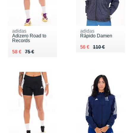
adidas
adidas
Adizero Road to
Rápido Damen
Records
Au lieu de 110 €
Vendu 56 €
56 €
110 €
Au lieu de 75 €
Vendu 58 €
58 €
75 €