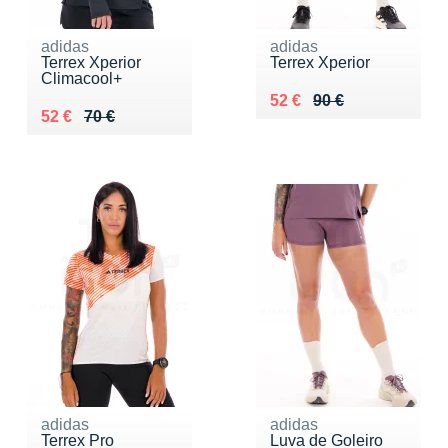
adidas
adidas
Terrex Xperior
Terrex Xperior
Climacool+
Au lieu de 90 €
Vendu 52 €
52 €
90 €
Au lieu de 70 €
Vendu 52 €
52 €
70 €
adidas
adidas
Terrex Pro
Luva de Goleiro