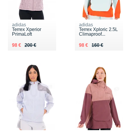
adidas
adidas
Terrex Xperior
Terrex Xploric 2.5L
PrimaLoft
Climaproof...
Au lieu de 200 €
Vendu 98 €
Au lieu de 160 €
Vendu 98 €
98 €
200 €
98 €
160 €