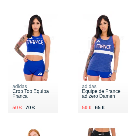
adidas
adidas
Crop Top Equipa
Équipe de France
França
adizero Damen
Au lieu de 70 €
Vendu 50 €
Au lieu de 65 €
Vendu 50 €
50 €
70 €
50 €
65 €