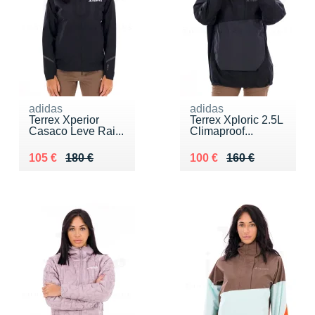
adidas
adidas
Terrex Xperior
Terrex Xploric 2.5L
Casaco Leve Rai...
Climaproof...
Au lieu de 180 €
Vendu 105 €
Au lieu de 160 €
Vendu 100 €
105 €
180 €
100 €
160 €