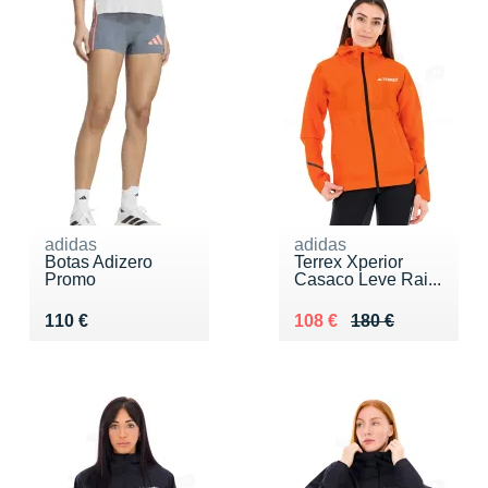
adidas
adidas
Botas Adizero
Terrex Xperior
Promo
Casaco Leve Rai...
Vendu 110 €
Au lieu de 180 €
Vendu 108 €
110 €
108 €
180 €