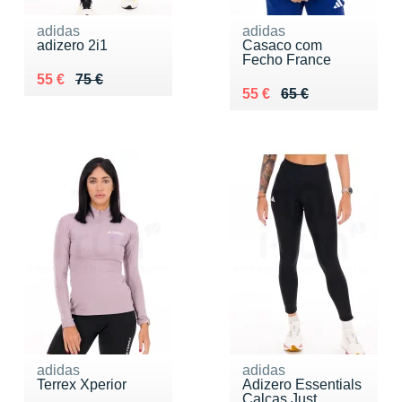
adidas
adidas
adizero 2i1
Casaco com
Fecho France
Au lieu de 75 €
Vendu 55 €
55 €
75 €
Au lieu de 65 €
Vendu 55 €
55 €
65 €
adidas
adidas
Terrex Xperior
Adizero Essentials
Calças Just...