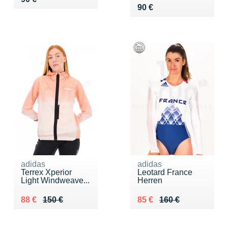
Vendu 90 €
90 €
adidas
adidas
Terrex Xperior
Leotard France
Light Windweave...
Herren
Au lieu de 150 €
Vendu 88 €
Au lieu de 160 €
Vendu 85 €
88 €
150 €
85 €
160 €