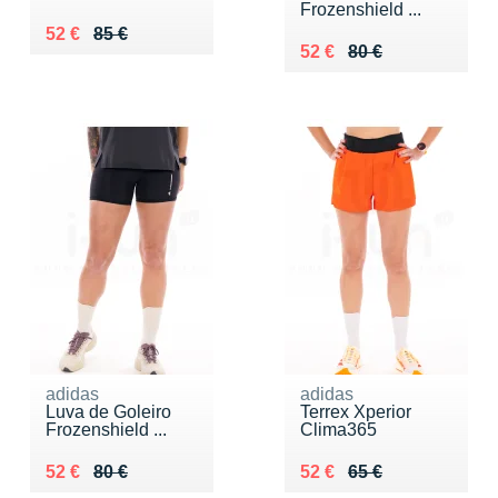
Frozenshield ...
Au lieu de 85 €
Vendu 52 €
52 €
85 €
Au lieu de 80 €
Vendu 52 €
52 €
80 €
adidas
adidas
Luva de Goleiro
Terrex Xperior
Frozenshield ...
Clima365
Au lieu de 80 €
Vendu 52 €
Au lieu de 65 €
Vendu 52 €
52 €
80 €
52 €
65 €