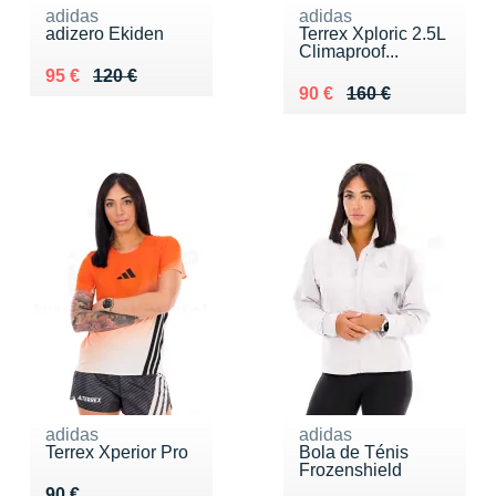
adidas
adidas
adizero Ekiden
Terrex Xploric 2.5L
Climaproof...
Au lieu de 120 €
Vendu 95 €
95 €
120 €
Au lieu de 160 €
Vendu 90 €
90 €
160 €
adidas
adidas
Terrex Xperior Pro
Bola de Ténis
Frozenshield
Vendu 90 €
90 €