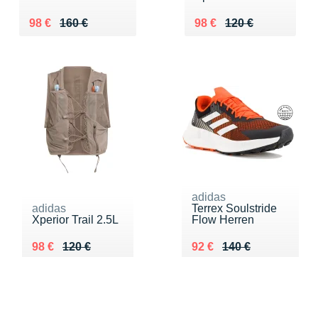
Au lieu de 160 €
Vendu 98 €
Au lieu de 120 €
Vendu 98 €
98 €
160 €
98 €
120 €
adidas
adidas
Terrex Soulstride
Xperior Trail 2.5L
Flow Herren
Au lieu de 120 €
Vendu 98 €
Au lieu de 140 €
Vendu 92 €
98 €
120 €
92 €
140 €
FILTROS