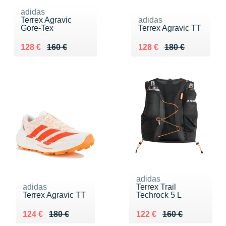
adidas
Terrex Agravic
adidas
Gore-Tex
Terrex Agravic TT
Au lieu de 160 €
Vendu 128 €
Au lieu de 180 €
Vendu 128 €
128 €
160 €
128 €
180 €
adidas
adidas
Terrex Trail
Terrex Agravic TT
Techrock 5 L
Au lieu de 180 €
Vendu 124 €
Au lieu de 160 €
Vendu 122 €
124 €
180 €
122 €
160 €