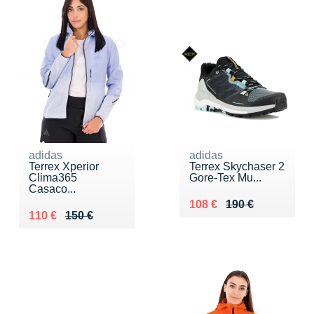
adidas
adidas
Terrex Xperior
Terrex Skychaser 2
Clima365
Gore-Tex Mu...
Casaco...
Au lieu de 190 €
Vendu 108 €
108 €
190 €
Au lieu de 150 €
Vendu 110 €
110 €
150 €