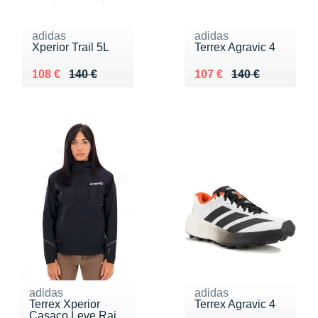
adidas
adidas
Xperior Trail 5L
Terrex Agravic 4
Au lieu de 140 €
Vendu 108 €
Au lieu de 140 €
Vendu 107 €
108 €
140 €
107 €
140 €
adidas
adidas
Terrex Xperior
Terrex Agravic 4
Casaco Leve Rai...