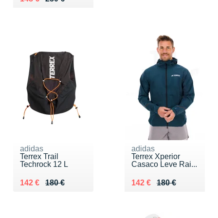
adidas
adidas
Terrex Trail
Terrex Xperior
Techrock 12 L
Casaco Leve Rai...
Au lieu de 180 €
Vendu 142 €
Au lieu de 180 €
Vendu 142 €
142 €
180 €
142 €
180 €