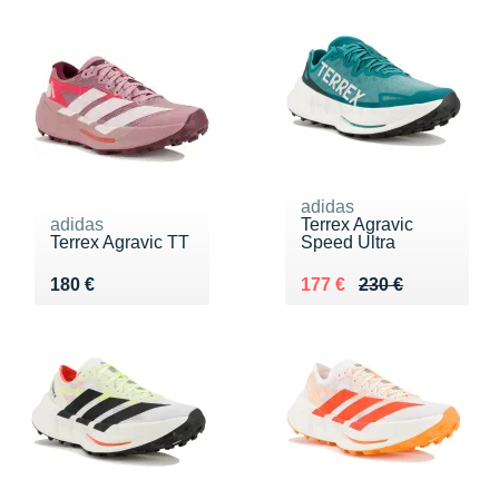
adidas
adidas
Terrex Agravic
Terrex Agravic TT
Speed Ultra
Vendu 180 €
Au lieu de 230 €
Vendu 177 €
180 €
177 €
230 €