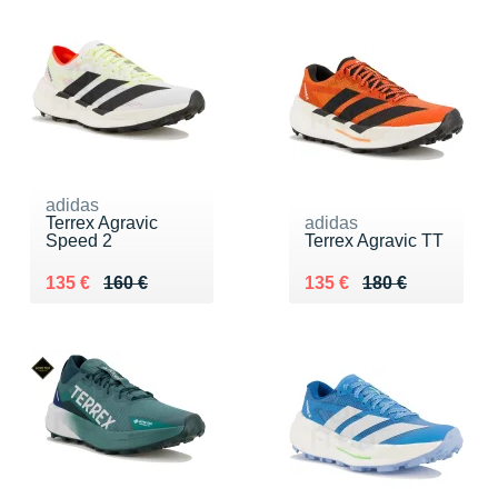
adidas
Terrex Agravic
adidas
Speed 2
Terrex Agravic TT
Au lieu de 160 €
Vendu 135 €
Au lieu de 180 €
Vendu 135 €
135 €
160 €
135 €
180 €