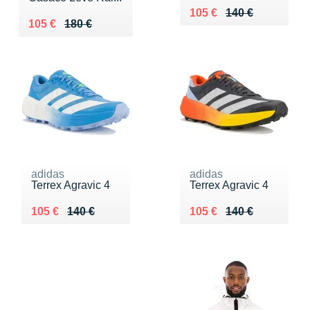
Au lieu de 140 €
Vendu 105 €
105 €
140 €
Au lieu de 180 €
Vendu 105 €
105 €
180 €
adidas
adidas
Terrex Agravic 4
Terrex Agravic 4
Au lieu de 140 €
Vendu 105 €
Au lieu de 140 €
Vendu 105 €
105 €
140 €
105 €
140 €