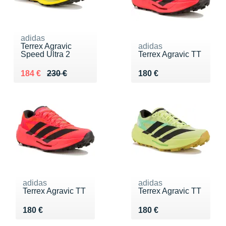
adidas
Terrex Agravic
adidas
Speed Ultra 2
Terrex Agravic TT
Au lieu de 230 €
Vendu 184 €
Vendu 180 €
184 €
230 €
180 €
adidas
adidas
Terrex Agravic TT
Terrex Agravic TT
Vendu 180 €
Vendu 180 €
180 €
180 €