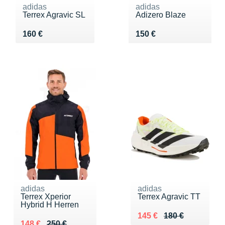
adidas
adidas
Terrex Agravic SL
Adizero Blaze
Vendu 160 €
Vendu 150 €
160 €
150 €
adidas
adidas
Terrex Xperior
Terrex Agravic TT
Hybrid H Herren
Au lieu de 180 €
Vendu 145 €
145 €
180 €
Au lieu de 250 €
Vendu 148 €
148 €
250 €