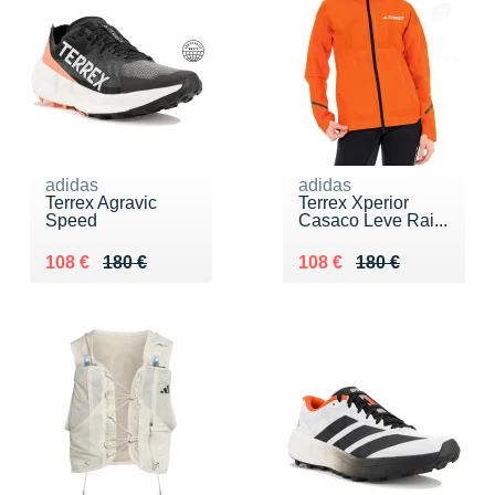
adidas
adidas
Terrex Agravic
Terrex Xperior
Speed
Casaco Leve Rai...
Au lieu de 180 €
Vendu 108 €
Au lieu de 180 €
Vendu 108 €
108 €
180 €
108 €
180 €