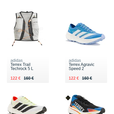
adidas
adidas
Terrex Trail
Terrex Agravic
Techrock 5 L
Speed 2
Au lieu de 160 €
Vendu 122 €
Au lieu de 160 €
Vendu 122 €
122 €
160 €
122 €
160 €