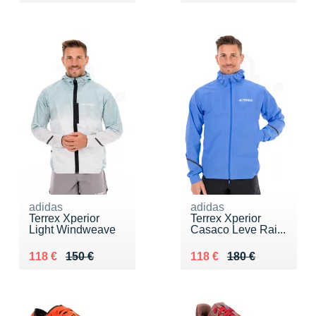
adidas
adidas
Terrex Xperior
Terrex Xperior
Light Windweave
Casaco Leve Rai...
Au lieu de 150 €
Vendu 118 €
Au lieu de 180 €
Vendu 118 €
118 €
150 €
118 €
180 €