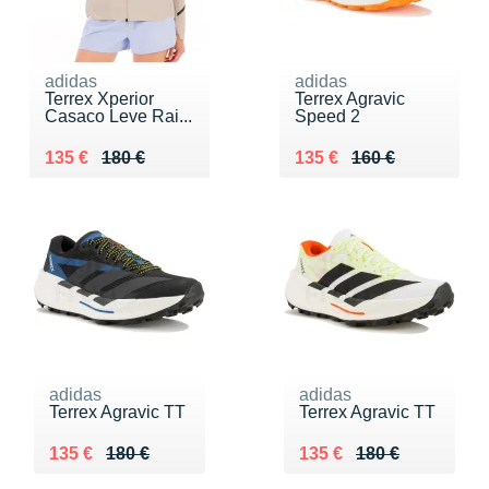
adidas
adidas
Terrex Xperior
Terrex Agravic
Casaco Leve Rai...
Speed 2
Au lieu de 180 €
Vendu 135 €
Au lieu de 160 €
Vendu 135 €
135 €
180 €
135 €
160 €
adidas
adidas
Terrex Agravic TT
Terrex Agravic TT
Au lieu de 180 €
Vendu 135 €
Au lieu de 180 €
Vendu 135 €
135 €
180 €
135 €
180 €