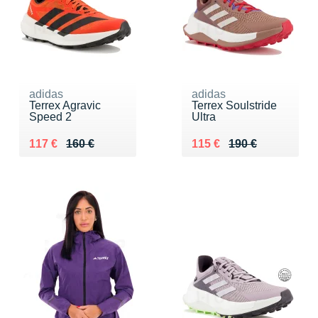
adidas
adidas
Terrex Agravic
Terrex Soulstride
Speed 2
Ultra
Au lieu de 160 €
Vendu 117 €
Au lieu de 190 €
Vendu 115 €
117 €
160 €
115 €
190 €