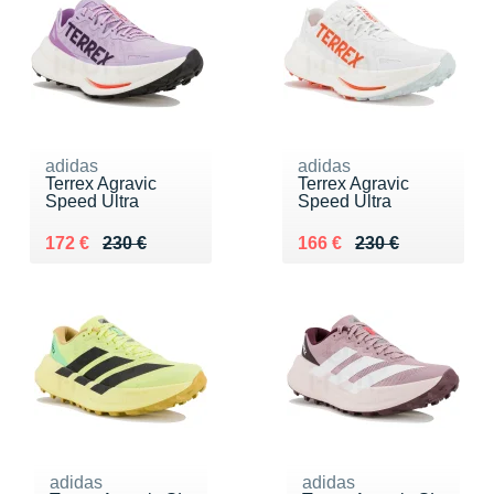
adidas
adidas
Terrex Agravic
Terrex Agravic
Speed Ultra
Speed Ultra
Au lieu de 230 €
Vendu 172 €
Au lieu de 230 €
Vendu 166 €
172 €
230 €
166 €
230 €
adidas
adidas