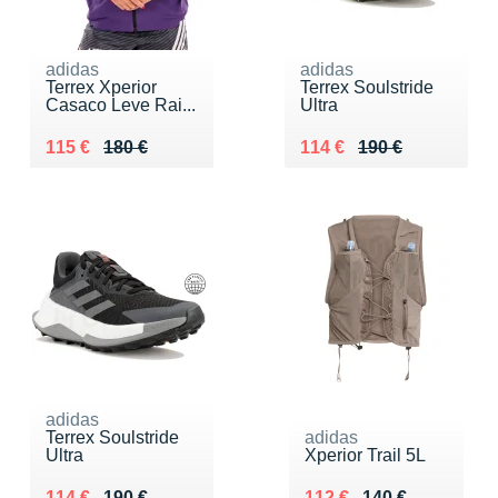
adidas
adidas
Terrex Xperior
Terrex Soulstride
Casaco Leve Rai...
Ultra
Au lieu de 180 €
Vendu 115 €
Au lieu de 190 €
Vendu 114 €
115 €
180 €
114 €
190 €
adidas
Terrex Soulstride
adidas
Ultra
Xperior Trail 5L
Au lieu de 190 €
Vendu 114 €
Au lieu de 140 €
Vendu 112 €
114 €
190 €
112 €
140 €