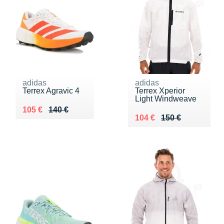
adidas
adidas
Terrex Agravic 4
Terrex Xperior
Light Windweave
Au lieu de 140 €
Vendu 105 €
105 €
140 €
Au lieu de 150 €
Vendu 104 €
104 €
150 €