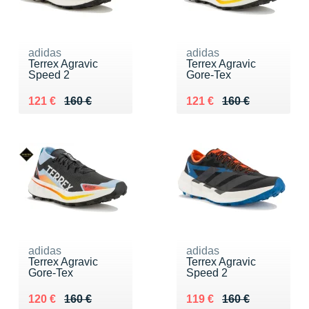
adidas
adidas
Terrex Agravic
Terrex Agravic
Speed 2
Gore-Tex
Au lieu de 160 €
Vendu 121 €
Au lieu de 160 €
Vendu 121 €
121 €
160 €
121 €
160 €
adidas
adidas
Terrex Agravic
Terrex Agravic
Gore-Tex
Speed 2
Au lieu de 160 €
Vendu 120 €
Au lieu de 160 €
Vendu 119 €
120 €
160 €
119 €
160 €