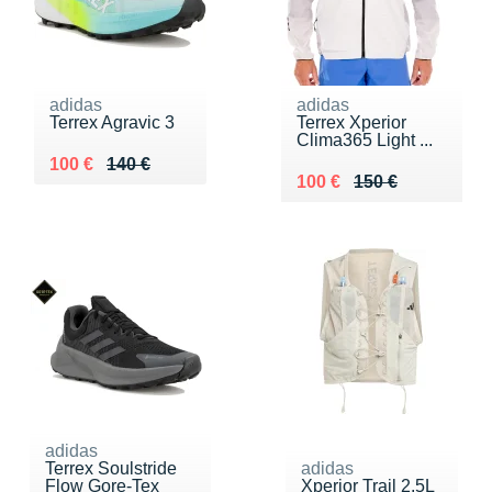
adidas
adidas
Terrex Agravic 3
Terrex Xperior
Clima365 Light ...
Au lieu de 140 €
Vendu 100 €
100 €
140 €
Au lieu de 150 €
Vendu 100 €
100 €
150 €
adidas
Terrex Soulstride
adidas
Flow Gore-Tex
Xperior Trail 2.5L