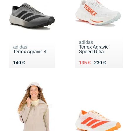
adidas
adidas
Terrex Agravic
Terrex Agravic 4
Speed Ultra
Vendu 140 €
Au lieu de 230 €
Vendu 135 €
140 €
135 €
230 €