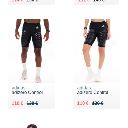
adidas
adidas
adizero Control
adizero Control
Au lieu de 130 €
Vendu 110 €
Au lieu de 130 €
Vendu 110 €
110 €
130 €
110 €
130 €