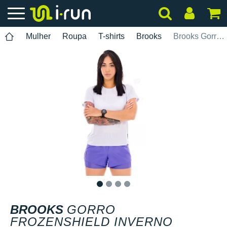
Mulher
Roupa
T-shirts
Brooks
Brooks Gorro Frozenshield Inverno
1
2
3
4
BROOKS
GORRO
FROZENSHIELD INVERNO