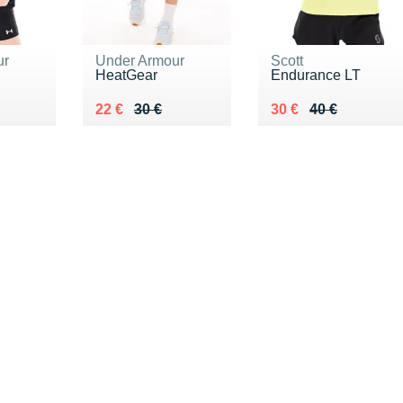
ur
Under Armour
Scott
HeatGear
Endurance LT
5 €
Au lieu de 30 €
Vendu 22 €
Au lieu de 40 €
Vendu 30 €
22 €
30 €
30 €
40 €