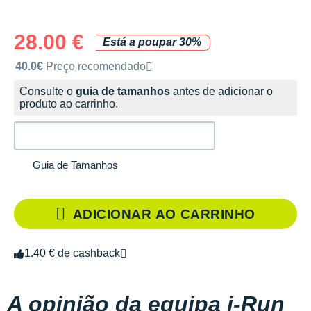
28.00 €
Está a poupar 30%
Preço de venda recomendado pela marca
40.0€
Preço recomendado
Consulte o
guia de tamanhos
antes de adicionar o
produto ao carrinho.
Guia de Tamanhos
ADICIONAR AO CARRINHO
1.40 € de cashback
A opinião da equipa i-Run