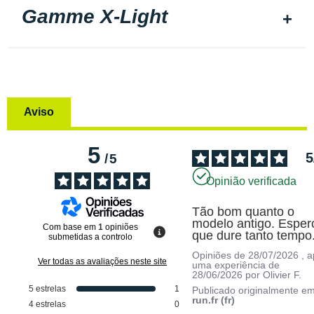
Gamme X-Light
Aviso
5
5
/
5
Opinião verificada
Tão bom quanto o 
modelo antigo. Espero
Com base em
1
opiniões
que dure tanto tempo
submetidas a controlo
Opiniões de
28/07/2026
, 
Ver todas as avaliações neste site
uma experiência de
28/06/2026
por
Olivier F.
5
estrelas
1
Publicado originalmente e
run.fr (fr)
4
estrelas
0