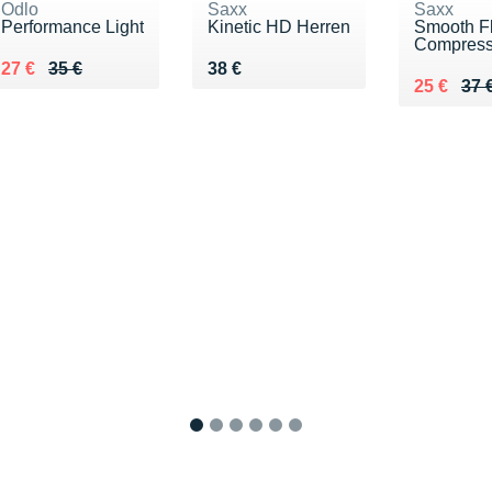
Odlo
Saxx
Saxx
Performance Light
Kinetic HD Herren
Smooth Fl
Compressã
Au lieu de 35 €
Vendu 27 €
Vendu 38 €
27 €
35 €
38 €
Au lieu d
Vendu 25
25 €
37 
1
2
3
4
5
6