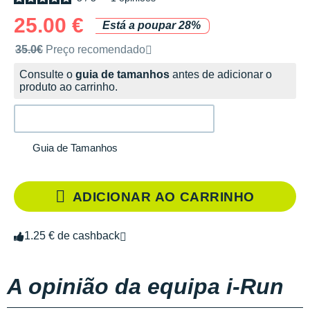
25.00 €
Está a poupar 28%
Preço de venda recomendado pela marca
35.0€
Preço recomendado
Consulte o
guia de tamanhos
antes de adicionar o
produto ao carrinho.
Guia de Tamanhos
ADICIONAR AO CARRINHO
1.25 € de cashback
A opinião da equipa i-Run