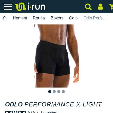
Homem
Roupa
Boxers
Odlo
Odlo Performance X-Light
1
2
3
4
ODLO
PERFORMANCE X-LIGHT
5
/
5
-
1
opiniões