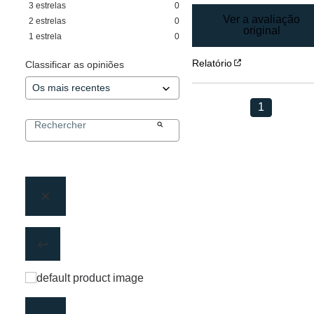
3
estrelas
0
Ver a avaliação
2
estrelas
0
original
1
estrela
0
Relatório
Classificar as opiniões
1