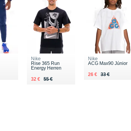
Nike
Nike
Rise 365 Run
ACG Max90 Júnior
Energy Herren
0 €
Au lieu de 33 €
Vendu 26 €
26 €
33 €
Au lieu de 55 €
Vendu 32 €
32 €
55 €