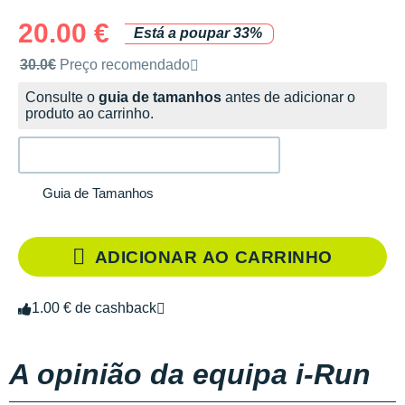
20.00 €
Está a poupar 33%
Preço de venda recomendado pela marca
30.0€
Preço recomendado
Consulte o
guia de tamanhos
antes de adicionar o
produto ao carrinho.
Guia de Tamanhos
ADICIONAR AO CARRINHO
1.00 € de cashback
A opinião da equipa i-Run