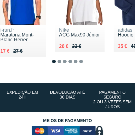
i-run.fr
Nike
adidas
Maratona Mont-
ACG Max90 Júnior
Hoodie
Blanc Herren
Au lieu de 33 €
Vendu 26 €
Au lieu
Vendu 
26 €
33 €
35 €
4
Au lieu de 27 €
Vendu 17 €
17 €
27 €
1
2
3
4
5
6
EXPEDIÇÃO EM
DEVOLUÇÃO ATÉ
PAGAMENTO
24H
30 DIAS
SEGURO
2 OU 3 VEZES SEM
JUROS
MEIOS DE PAGAMENTO