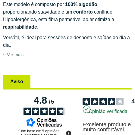
Este modelo é composto por
100% algodão
,
proporcionando suavidade e um
conforto
contínuo.
Hipoalergénica, esta fibra permeável ao ar otimiza a
respirabilidade
.
Versátil, é ideal para sessões de desporto e saídas do dia a
dia.
Ver mais
Aviso
4.8
4
/
5
Opinião verificada
Excelente produto e 
muito confortável.
Com base em
5
opiniões