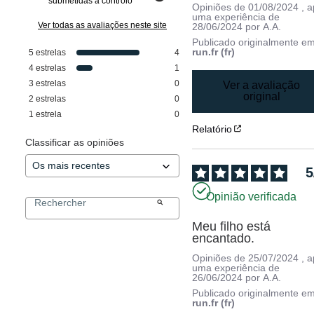
submetidas a controlo
Opiniões de
01/08/2024
, 
uma experiência de
Ver todas as avaliações neste site
28/06/2024
por
A.A.
Publicado originalmente e
run.fr (fr)
5
estrelas
4
4
estrelas
1
3
estrelas
0
Ver a avaliação
original
2
estrelas
0
1
estrela
0
Relatório
Classificar as opiniões
5
Opinião verificada
Meu filho está 
encantado.
Opiniões de
25/07/2024
, 
uma experiência de
26/06/2024
por
A.A.
Publicado originalmente e
run.fr (fr)