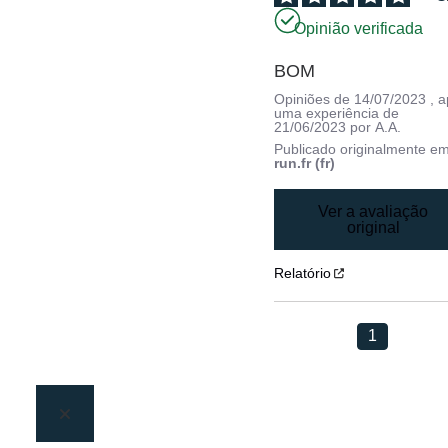
Opinião verificada
BOM
Opiniões de
14/07/2023
, 
uma experiência de
21/06/2023
por
A.A.
Publicado originalmente e
run.fr (fr)
Ver a avaliação
original
Relatório
1