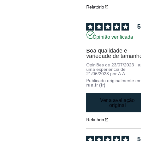
Relatório
5
Opinião verificada
Boa qualidade e 
variedade de tamanh
Opiniões de
23/07/2023
, 
uma experiência de
21/06/2023
por
A.A.
Publicado originalmente e
run.fr (fr)
Ver a avaliação
original
Relatório
5