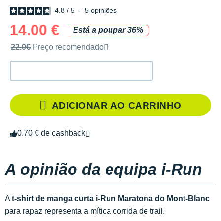
4.8
/
5
-
5
opiniões
14.00 €
Está a poupar 36%
Preço de venda recomendado pela marca
22.0€
Preço recomendado
ADICIONAR AO CARRINHO
0.70 € de cashback
A opinião da equipa i-Run
A
t-shirt de manga curta i-Run Maratona do Mont-Blanc
para rapaz representa a mítica corrida de trail.