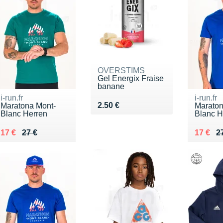
OVERSTIMS
Gel Energix Fraise
banane
i-run.fr
i-run.fr
Vendu 2.50 €
2.50 €
Maratona Mont-
Maraton
Blanc Herren
Blanc H
Au lieu de 27 €
Vendu 17 €
Au lieu
Vendu 
17 €
27 €
17 €
2