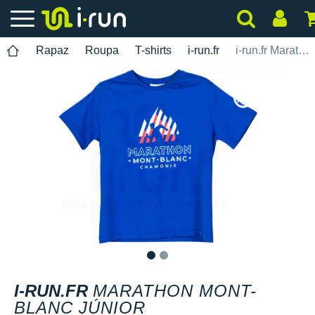
Rapaz
Roupa
T-shirts
i-run.fr
i-run.fr Marathon Mont-Blanc Júnior
1
2
I-RUN.FR
MARATHON MONT-
BLANC JÚNIOR