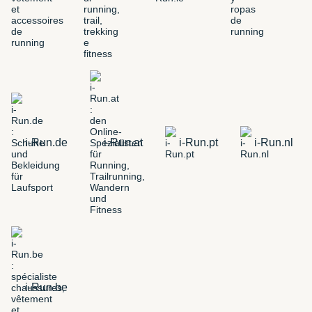
i-Run.de
i-Run.at
i-Run.pt
i-Run.nl
i-Run.be