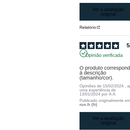
Ver a avaliação
original
Relatório
5
Opinião verificada
O produto correspond
à descrição 
(tamanho/cor).
Opiniões de
15/02/2024
, 
uma experiência de
13/01/2024
por
A.A.
Publicado originalmente e
run.fr (fr)
Ver a avaliação
original