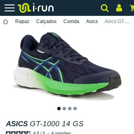
Rapaz
Calçados
Corrida
Asics
Asics GT-1000 14 GS
1
2
3
4
ASICS
GT-1000 14 GS
4.8
/
5
-
4
opiniões