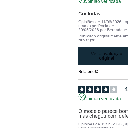
Opinião verificada
Confortável
Opiniões de
11/06/2026
, 
uma experiência de
20/05/2026
por
Bernadette
Publicado originalmente e
run.fr (fr)
Ver a avaliação
original
Relatório
4
Opinião verificada
O modelo parece bom
mas chegou com defe
Opiniões de
19/05/2026
, 
uma experiência de