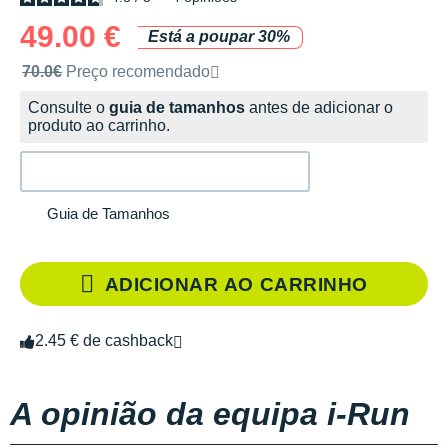
49.00 €
Está a poupar 30%
Preço de venda recomendado pela marca
70.0€
Preço recomendado
Consulte o
guia de tamanhos
antes de adicionar o
produto ao carrinho.
Guia de Tamanhos
ADICIONAR AO CARRINHO
2.45 € de cashback
A opinião da equipa i-Run