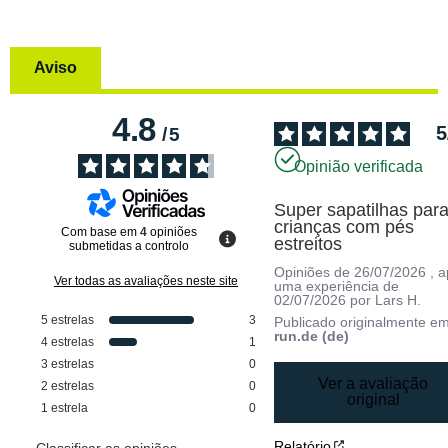
Aviso
4.8
5
/
5
Opinião verificada
Super sapatilhas para
crianças com pés 
Com base em
4
opiniões
estreitos
submetidas a controlo
Opiniões de
26/07/2026
, 
Ver todas as avaliações neste site
uma experiência de
02/07/2026
por
Lars H.
5
estrelas
3
Publicado originalmente e
run.de (de)
4
estrelas
1
3
estrelas
0
Ver a avaliação
2
estrelas
0
original
1
estrela
0
Relatório
Classificar as opiniões