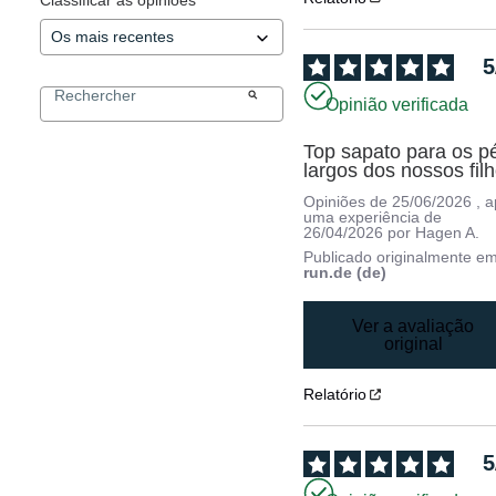
5
Opinião verificada
Top sapato para os pé
largos dos nossos filh
Opiniões de
25/06/2026
, 
uma experiência de
26/04/2026
por
Hagen A.
Publicado originalmente e
run.de (de)
Ver a avaliação
original
Relatório
5