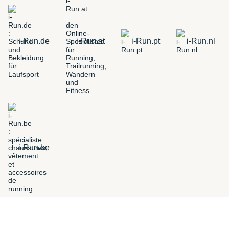
i-Run.de
i-Run.at
i-Run.pt
i-Run.nl
i-Run.be