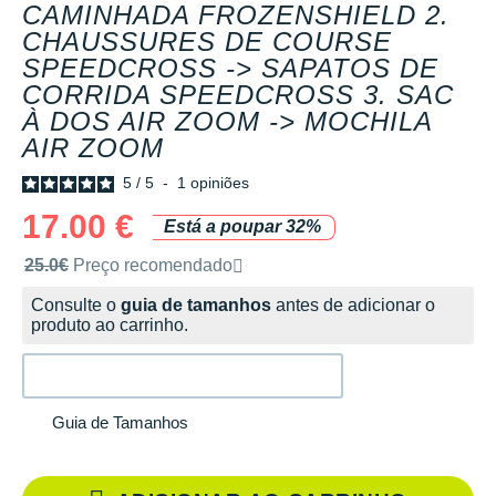
CAMINHADA FROZENSHIELD 2.
CHAUSSURES DE COURSE
SPEEDCROSS -> SAPATOS DE
CORRIDA SPEEDCROSS 3. SAC
À DOS AIR ZOOM -> MOCHILA
AIR ZOOM
5
/
5
-
1
opiniões
17.00 €
Está a poupar 32%
Preço de venda recomendado pela marca
25.0€
Preço recomendado
Consulte o
guia de tamanhos
antes de adicionar o
produto ao carrinho.
Guia de Tamanhos