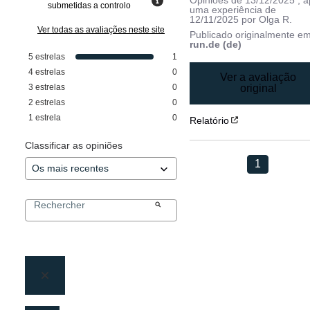
submetidas a controlo
uma experiência de
12/11/2025
por
Olga R.
Ver todas as avaliações neste site
Publicado originalmente e
run.de (de)
5
estrelas
1
4
estrelas
0
Ver a avaliação
3
estrelas
0
original
2
estrelas
0
1
estrela
0
Relatório
Classificar as opiniões
1