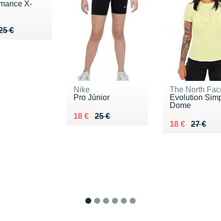
rmance X-
u de 25 €
 19 €
25 €
Nike
The North Fac
Pro Júnior
Evolution Sim
Dome
Au lieu de 25 €
Vendu 18 €
18 €
25 €
Au lieu de 27 
Vendu 18 €
18 €
27 €
1
2
3
4
5
6