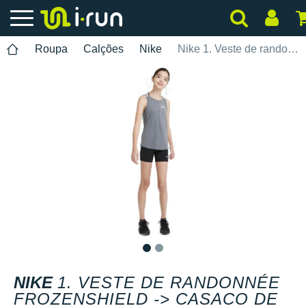
Roupa
Calções
Nike
Nike 1. Veste de randonnée Frozenshield -> Casaco de caminhada Frozenshield 2. Chaussures de course Speedcross -> Sapatos de corrida Speedcross 3. Sac à dos Air Zoom -> Mochila Air Zoom
1
2
NIKE
1. VESTE DE RANDONNÉE
FROZENSHIELD -> CASACO DE