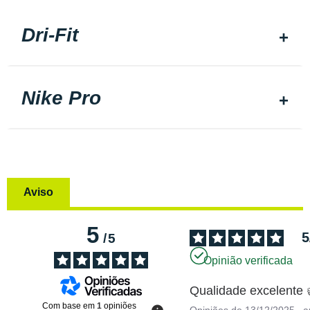
Dri-Fit
Nike Pro
Aviso
5
5
/
5
Opinião verificada
Qualidade excelente 
Com base em
1
opiniões
Opiniões de
13/12/2025
, 