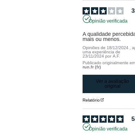
3
Opinião verificada
A qualidade percebida
mais ou menos.
Opiniões de
18/12/2024
, 
uma experiência de
23/11/2024
por
A.F.
Publicado originalmente e
run.fr (fr)
Ver a avaliação
original
Relatório
5
Opinião verificada