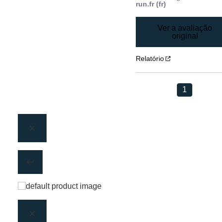
run.fr (fr)
Ver a avaliação
original
Relatório
1