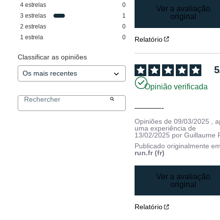
4
estrelas
0
Ver a avaliação
3
estrelas
1
original
2
estrelas
0
1
estrela
0
Relatório
Classificar as opiniões
5
Opinião verificada
———-
Opiniões de
09/03/2025
, 
uma experiência de
13/02/2025
por
Guillaume 
Publicado originalmente e
run.fr (fr)
Ver a avaliação
original
Relatório