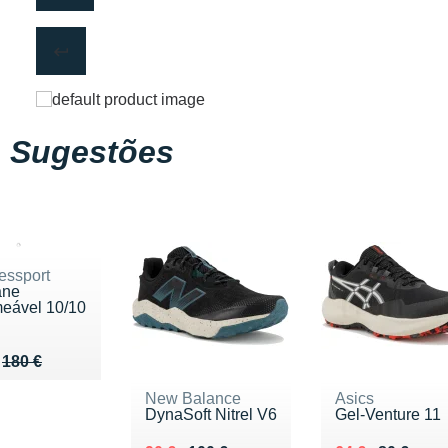
Sugestões
ssport
ane
eável 10/10
u de 180 €
144 €
180 €
New Balance
Asics
DynaSoft Nitrel V6
Gel-Venture 11