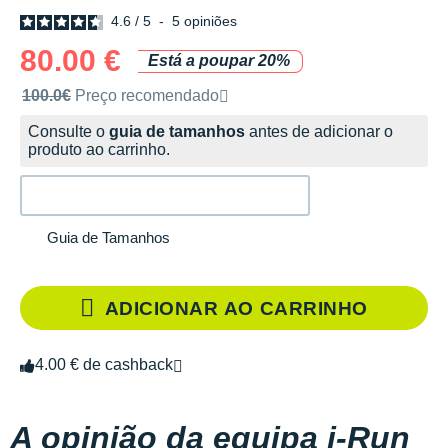
4.6
/
5
-
5
opiniões
80.00 €
Está a poupar 20%
Preço de venda recomendado pela marca
100.0€
Preço recomendado
Consulte o
guia de tamanhos
antes de adicionar o
produto ao carrinho.
Guia de Tamanhos
ADICIONAR AO CARRINHO
4.00 € de cashback
A opinião da equipa i-Run