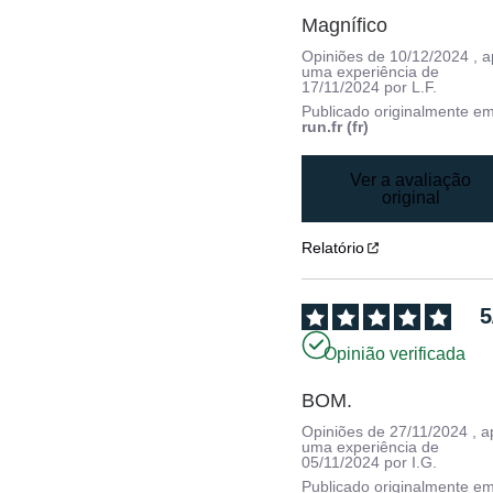
Magnífico
Opiniões de
10/12/2024
, 
uma experiência de
17/11/2024
por
L.F.
Publicado originalmente e
run.fr (fr)
Ver a avaliação
original
Relatório
5
Opinião verificada
BOM.
Opiniões de
27/11/2024
, 
uma experiência de
05/11/2024
por
I.G.
Publicado originalmente e