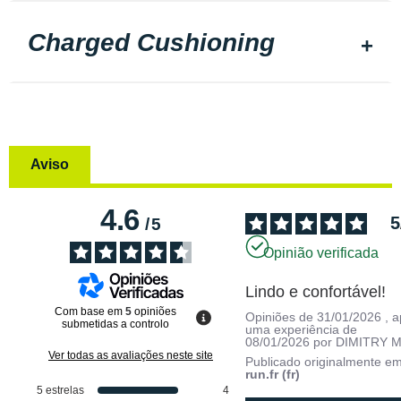
Charged Cushioning
Aviso
4.6
5
/
5
Opinião verificada
Lindo e confortável!
Com base em
5
opiniões
Opiniões de
31/01/2026
, 
submetidas a controlo
uma experiência de
08/01/2026
por
DIMITRY M
Ver todas as avaliações neste site
Publicado originalmente e
run.fr (fr)
5
estrelas
4