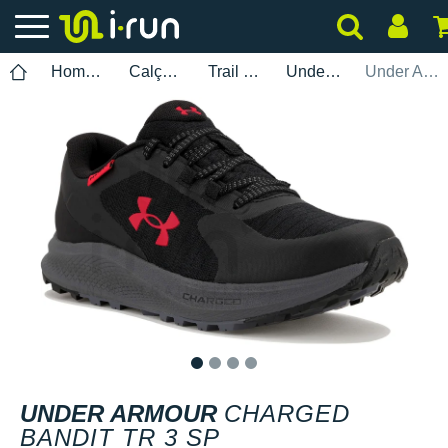
Homem
Calçados
Trail Running
Under Armour
Under Armour Charged Bandit TR 3 SP
1
2
3
4
UNDER ARMOUR
CHARGED
BANDIT TR 3 SP