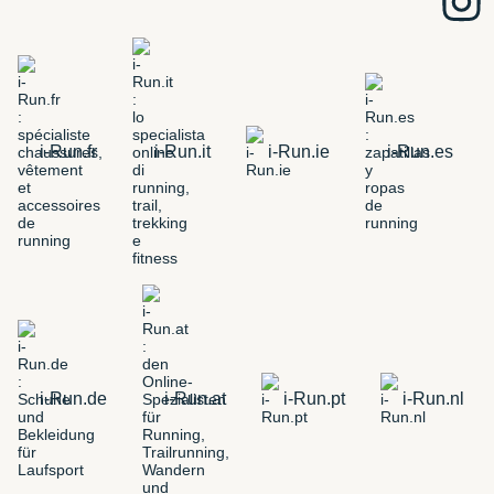
i-Run.fr
i-Run.it
i-Run.ie
i-Run.es
i-Run.de
i-Run.at
i-Run.pt
i-Run.nl