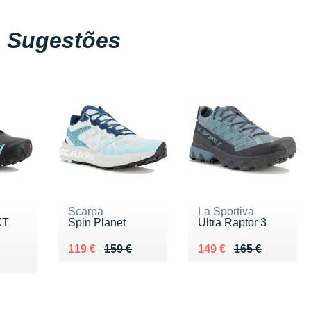
Sugestões
Scarpa
La Sportiva
XT
Spin Planet
Ultra Raptor 3
Au lieu de 159 €
Vendu 119 €
Au lieu de 165 €
Vendu 149 €
119 €
159 €
149 €
165 €
5 €