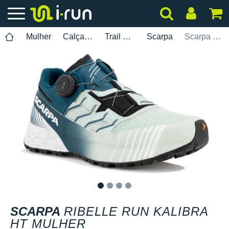
Mulher
Calçados
Trail Running
Scarpa
Scarpa Ribelle Run Kalibra HT Mulher
1
2
3
4
SCARPA
RIBELLE RUN KALIBRA
HT MULHER