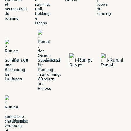
i-Run.de
i-Run.at
i-Run.pt
i-Run.nl
i-Run.be