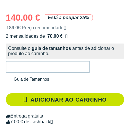
140.00 €
Está a poupar 25%
Preço de venda recomendado pela marca
189.0€
Preço recomendado
2 mensalidades de
70.00 €
sem custos
Consulte o
guia de tamanhos
antes de adicionar o
produto ao carrinho.
Guia de Tamanhos
ADICIONAR AO CARRINHO
Entrega gratuita
7.00 € de cashback