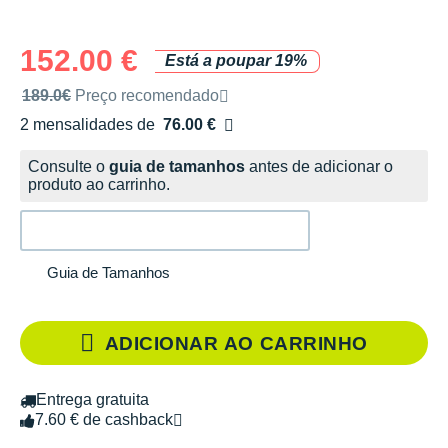
152.00 €
Está a poupar 19%
Preço de venda recomendado pela marca
189.0€
Preço recomendado
2 mensalidades de
76.00 €
sem custos
Consulte o
guia de tamanhos
antes de adicionar o
produto ao carrinho.
Guia de Tamanhos
ADICIONAR AO CARRINHO
Entrega gratuita
7.60 € de cashback