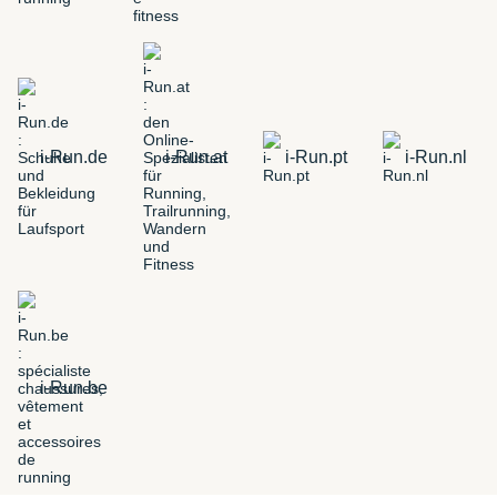
i-Run.de
i-Run.at
i-Run.pt
i-Run.nl
i-Run.be