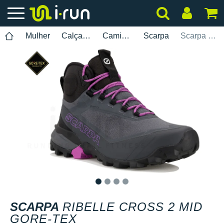
Mulher
Calçados
Caminhada
Scarpa
Scarpa Ribelle Cross 2 Mid Gore-Tex
1
2
3
4
SCARPA
RIBELLE CROSS 2 MID
GORE-TEX