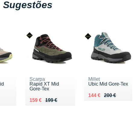
Sugestões
Scarpa
Millet
id
Rapid XT Mid
Ubic Mid Gore-Tex
Gore-Tex
Au lieu de 200 €
Vendu 144 €
144 €
200 €
9 €
Au lieu de 199 €
Vendu 159 €
159 €
199 €