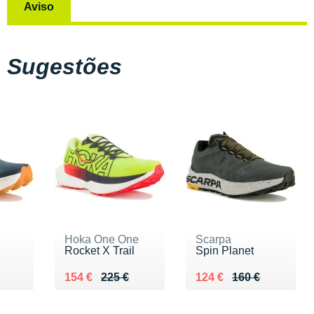
Aviso
Sugestões
Hoka One One
Scarpa
Rocket X Trail
Spin Planet
00 €
Au lieu de 225 €
Vendu 154 €
Au lieu de 160 €
Vendu 124 €
154 €
225 €
124 €
160 €