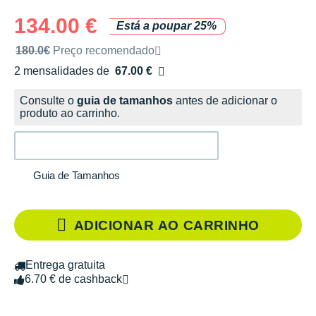
134.00 €
Está a poupar 25%
Preço de venda recomendado pela marca
180.0€
Preço recomendado
2 mensalidades de
67.00 €
sem custos
Consulte o
guia de tamanhos
antes de adicionar o
produto ao carrinho.
Guia de Tamanhos
ADICIONAR AO CARRINHO
Entrega gratuita
6.70 € de cashback