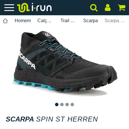
Homem
Calçados
Trail Running
Scarpa
Scarpa Spin ST Herren
1
2
3
4
SCARPA
SPIN ST HERREN