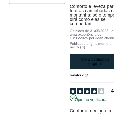
Conforto e leveza par
futuras caminhadas na
montanha; só o tempo
dirá como elas se 
comportam.
Opiniões de
31/05/2025
, 
uma experiência de
13/05/2025
por
Jean claud
Publicado originalmente e
run.fr (fr)
Ver a avaliação
original
Relatório
4
Opinião verificada
Conforto mediano, ma