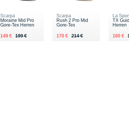
Scarpa
Scarpa
La Spor
Moraine Mid Pro
Rush 2 Pro Mid
TX Guid
Gore-Tex Herren
Gore-Tex
Herren
Au lieu de 199 €
Vendu 149 €
Au lieu de 214 €
Vendu 170 €
Au lieu
Vendu 
149 €
199 €
170 €
214 €
160 €