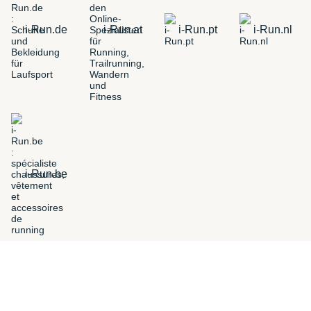
i-Run.de
i-Run.at
i-Run.pt
i-Run.nl
i-Run.be