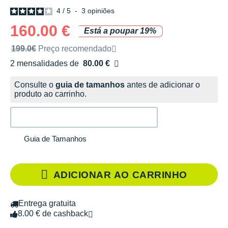
4
/
5
-
3
opiniões
160.00 €
Está a poupar 19%
Preço de venda recomendado pela marca
199.0€
Preço recomendado
2 mensalidades de
80.00 €
sem custos
Consulte o
guia de tamanhos
antes de adicionar o
produto ao carrinho.
Guia de Tamanhos
ADICIONAR AO CARRINHO
Entrega gratuita
8.00 € de cashback