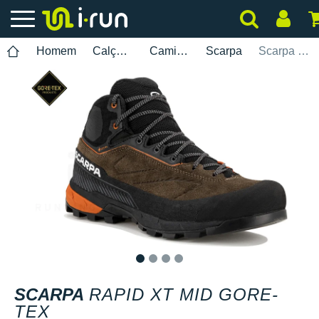
Homem
Calçados
Caminhada
Scarpa
Scarpa Rapid XT Mid Gore-Tex
1
2
3
4
SCARPA
RAPID XT MID GORE-
TEX