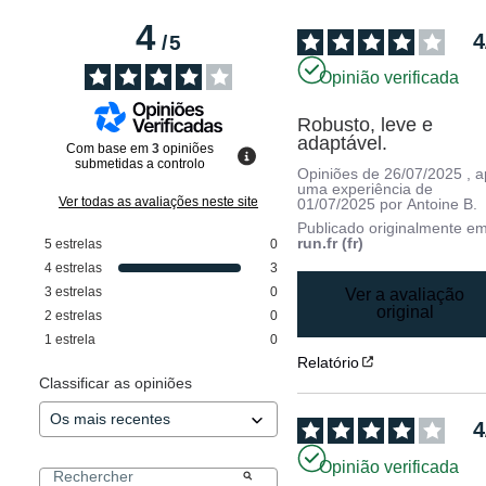
4
4
/
5
Opinião verificada
Robusto, leve e 
adaptável.
Com base em
3
opiniões
submetidas a controlo
Opiniões de
26/07/2025
, 
uma experiência de
Ver todas as avaliações neste site
01/07/2025
por
Antoine B.
Publicado originalmente e
run.fr (fr)
5
estrelas
0
4
estrelas
3
3
estrelas
0
Ver a avaliação
original
2
estrelas
0
1
estrela
0
Relatório
Classificar as opiniões
4
Opinião verificada