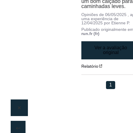
um bom calçado para 
caminhadas leves.
Opiniões de
06/05/2025
, 
uma experiência de
12/04/2025
por
Etienne P.
Publicado originalmente e
run.fr (fr)
Ver a avaliação
original
Relatório
1