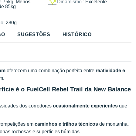
e 75kg, Menos
Dinamismo :
Excelente
de 85kg
o:
280g
SO
SUGESTÕES
HISTÓRICO
em
oferecem uma combinação perfeita entre
reatividade e
km.
rfície é o FuelCell Rebel Trail da New Balance
essidades dos corredores
ocasionalmente experientes
que
competições em
caminhos e trilhos técnicos
de montanha.
nas rochosas e superfícies húmidas.