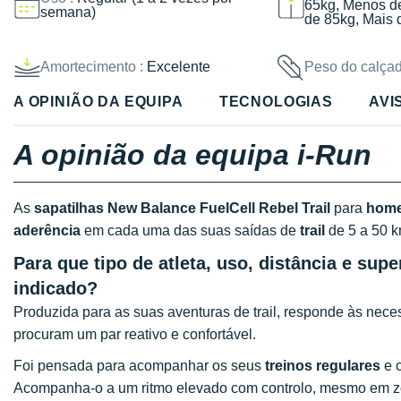
65kg, Menos d
semana)
de 85kg, Mais 
Amortecimento :
Excelente
Peso do calçad
A OPINIÃO DA EQUIPA
TECNOLOGIAS
AVI
A opinião da equipa i-Run
As
sapatilhas New Balance FuelCell Rebel Trail
para
hom
aderência
em cada uma das suas saídas de
trail
de 5 a 50 
Para que tipo de atleta, uso, distância e supe
indicado?
Produzida para as suas aventuras de trail, responde às nec
procuram um par reativo e confortável.
Foi pensada para acompanhar os seus
treinos regulares
e 
Acompanha-o a um ritmo elevado com controlo, mesmo em zo