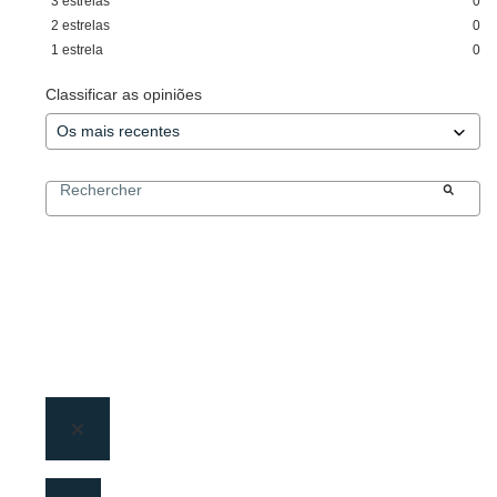
3
estrelas
0
2
estrelas
0
1
estrela
0
Classificar as opiniões