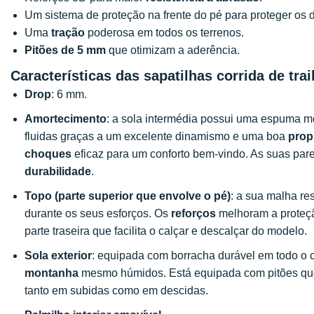
Um sistema de proteção na frente do pé para proteger os 
Uma
tração
poderosa em todos os terrenos.
Pitões de 5 mm
que otimizam a aderência.
Características das sapatilhas corrida de tra
Drop
: 6 mm.
Amortecimento
: a sola intermédia possui uma espuma m
fluidas graças a um excelente dinamismo e uma boa
prop
choques
eficaz para um conforto bem-vindo. As suas par
durabilidade
.
Topo
(parte superior que envolve o pé)
: a sua malha re
durante os seus esforços. Os
reforços
melhoram a proteçã
parte traseira que facilita o calçar e descalçar do modelo.
Sola exterior
: equipada com borracha durável em todo o
montanha
mesmo húmidos. Está equipada com pitões que 
tanto em subidas como em descidas.