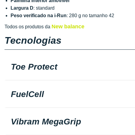
Palmilha interior amovível
Largura D
: standard
Peso verificado na i-Run
: 280 g no tamanho 42
New balance
Todos os produtos da
Tecnologias
Toe Protect
FuelCell
Vibram MegaGrip