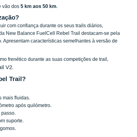
ue vão dos
5 km aos 50 km
.
ização?
uir com confiança durante os seus trails diários,
rida New Balance FuelCell Rebel Trail destacam-se pela
. Apresentam características semelhantes à versão de
mo frenético durante as suas competições de trail,
il V2
.
el Trail?
 mais fluidas.
lómetro após quilómetro.
a passo.
om suporte.
m gomos.