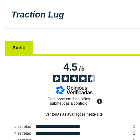
Traction Lug
Aviso
4.5
/
5
Com base em
2
opiniões
submetidas a controlo
Ver todas as avaliações neste site
5
estrelas
1
4
estrelas
1