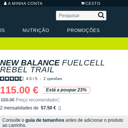
A MINHA CONTA
CESTO
OS
NUTRIÇÃO
PROMOÇÕES
NEW BALANCE
FUELCELL
REBEL TRAIL
4.5
/
5
-
2
opiniões
115.00 €
Está a poupar 23%
Preço de venda recomendado pela marca
150.0€
Preço recomendado
2 mensalidades de
57.50 €
sem custos
Consulte o
guia de tamanhos
antes de adicionar o produto
ao carrinho.