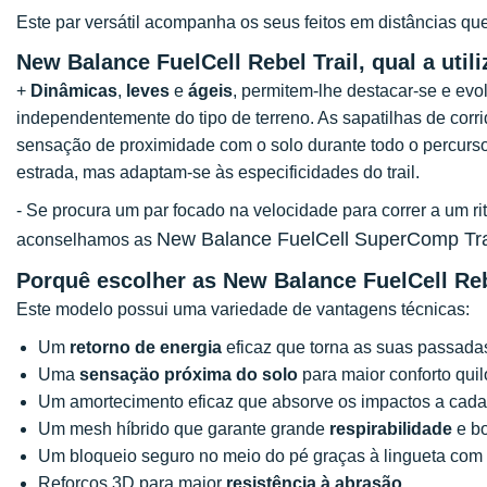
Este par versátil acompanha os seus feitos em distâncias q
New Balance FuelCell Rebel Trail, qual a util
+
Dinâmicas
,
leves
e
ágeis
, permitem-lhe destacar-se e evol
independentemente do tipo de terreno. As sapatilhas de cor
sensação de proximidade com o solo durante todo o percurso
estrada, mas adaptam-se às especificidades do trail.
- Se procura um par focado na velocidade para correr a um rit
New Balance FuelCell SuperComp Tra
aconselhamos as
Porquê escolher as New Balance FuelCell Reb
Este modelo possui uma variedade de vantagens técnicas:
Um
retorno de energia
eficaz que torna as suas passadas
Uma
sensaçäo próxima do solo
para maior conforto qui
Um amortecimento eficaz que absorve os impactos a cad
Um mesh híbrido que garante grande
respirabilidade
e b
Um bloqueio seguro no meio do pé graças à lingueta co
Reforços 3D para maior
resistência à abrasão
.