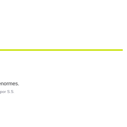
 enormes.
por
S.S.