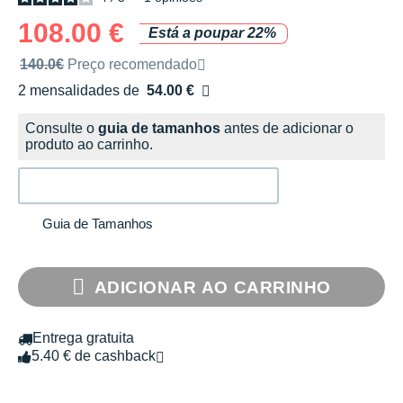
108.00 €
Está a poupar 22%
Preço de venda recomendado pela marca
140.0€
Preço recomendado
2 mensalidades de
54.00 €
sem custos
Consulte o
guia de tamanhos
antes de adicionar o
produto ao carrinho.
Guia de Tamanhos
ADICIONAR AO CARRINHO
Entrega gratuita
5.40 € de cashback