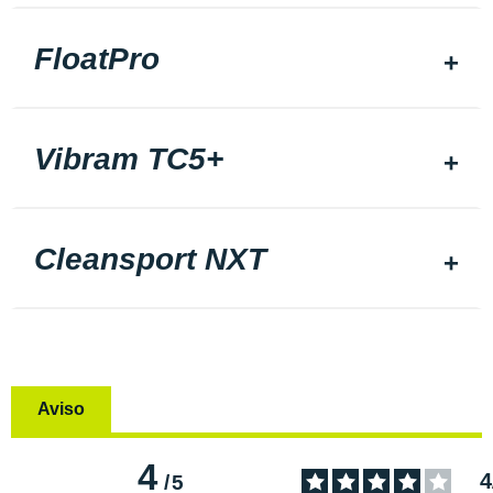
FloatPro
Vibram TC5+
Cleansport NXT
Aviso
4
4
/
5