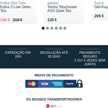
Hoka One One
adidas
Asics
Kaha 3 Low Gore-
Terrex Skychaser
Gel-Ka
Tex
AX5 Gore-Tex
Vendu 
200 €
Au lieu de 210 €
Vendu 140 €
Vendu 120 €
140 €
210 €
120 €
1
2
3
4
5
6
EXPEDIÇÃO EM
DEVOLUÇÃO ATÉ
PAGAMENTO
24H
30 DIAS
SEGURO
2 OU 3 VEZES SEM
JUROS
MEIOS DE PAGAMENTO
OS NOSSOS TRANSPORTADORES