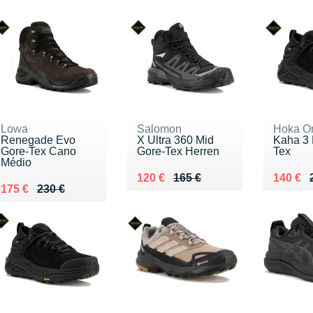
Lowa
Salomon
Hoka O
Renegade Evo
X Ultra 360 Mid
Kaha 3 
Gore-Tex Cano
Gore-Tex Herren
Tex
Médio
Au lieu de 165 €
Vendu 120 €
Au lieu
Vendu 
120 €
165 €
140 €
Au lieu de 230 €
Vendu 175 €
175 €
230 €