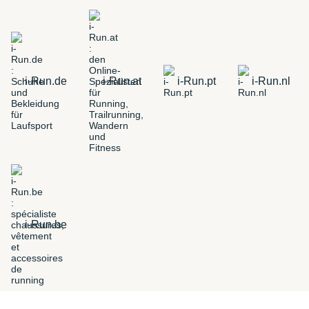
i-Run.de
i-Run.at
i-Run.pt
i-Run.nl
i-Run.be