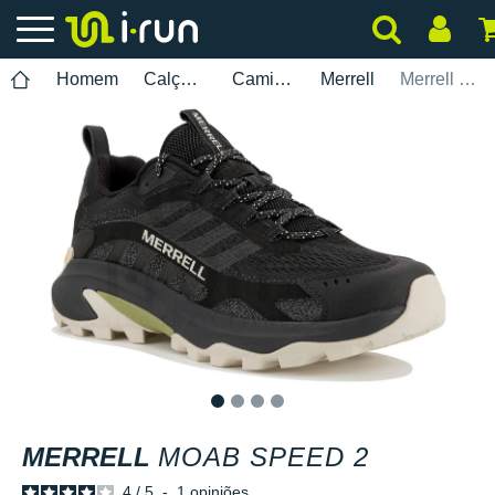
Homem
Calçados
Caminhada
Merrell
Merrell MOAB Speed 2
1
2
3
4
MERRELL
MOAB SPEED 2
4
/
5
-
1
opiniões