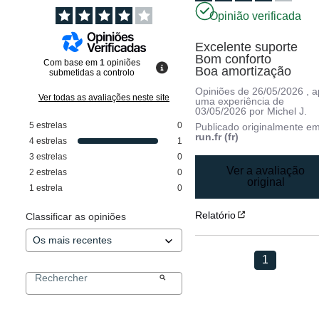
Opinião verificada
Excelente suporte 

Bom conforto

Com base em
1
opiniões
Boa amortização
submetidas a controlo
Opiniões de
26/05/2026
, 
Ver todas as avaliações neste site
uma experiência de
03/05/2026
por
Michel J.
5
estrelas
0
Publicado originalmente e
run.fr (fr)
4
estrelas
1
3
estrelas
0
Ver a avaliação
2
estrelas
0
original
1
estrela
0
Relatório
Classificar as opiniões
1