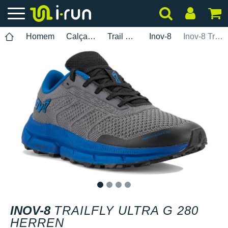
Homem
Calçados
Trail Running
Inov-8
Inov-8 TrailFly Ultra G 280 Herren
1
2
3
4
INOV-8
TRAILFLY ULTRA G 280
HERREN