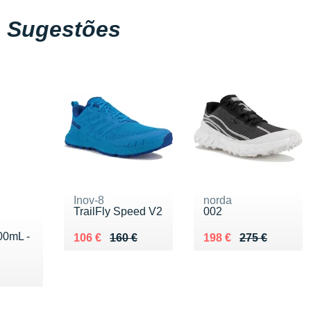
Sugestões
Inov-8
norda
TrailFly Speed V2
002
00mL -
Au lieu de 160 €
Vendu 106 €
Au lieu de 275 €
Vendu 198 €
106 €
160 €
198 €
275 €