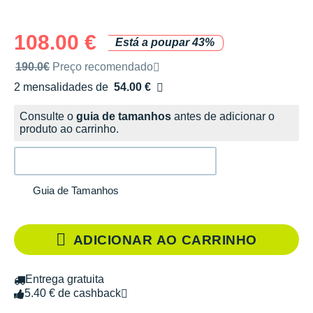
108.00 €
Está a poupar 43%
Preço de venda recomendado pela marca
190.0€
Preço recomendado
2 mensalidades de
54.00 €
sem custos
Consulte o
guia de tamanhos
antes de adicionar o
produto ao carrinho.
Guia de Tamanhos
ADICIONAR AO CARRINHO
Entrega gratuita
5.40 € de cashback