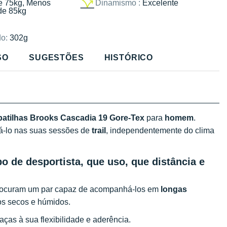
e 75kg, Menos
Dinamismo :
Excelente
de 85kg
o:
302g
SO
SUGESTÕES
HISTÓRICO
patilhas Brooks Cascadia 19 Gore-Tex
para
homem
.
á-lo nas suas sessões de
trail
, independentemente do clima
o de desportista, que uso, que distância e
ocuram um par capaz de acompanhá-los em
longas
os secos e húmidos.
aças à sua flexibilidade e aderência.