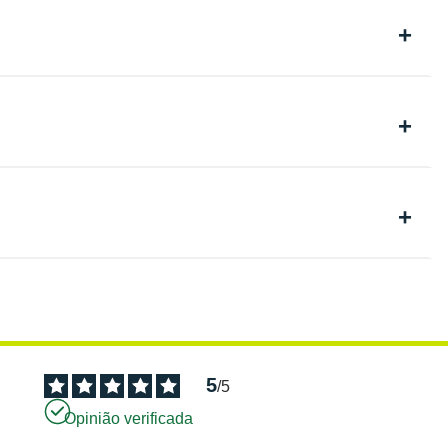
5
/
5
Opinião verificada