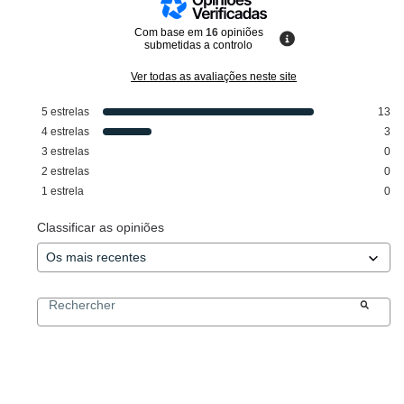
Com base em
16
opiniões
submetidas a controlo
Ver todas as avaliações neste site
5
estrelas
13
4
estrelas
3
3
estrelas
0
2
estrelas
0
1
estrela
0
Classificar as opiniões