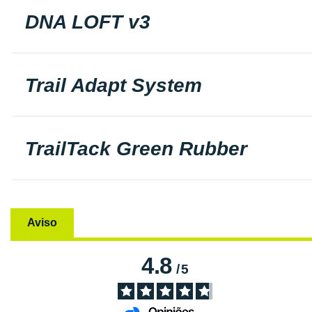
DNA LOFT v3
Trail Adapt System
TrailTack Green Rubber
Aviso
4.8
/
5