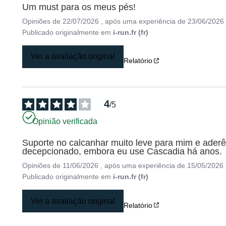
Um must para os meus pés!
Opiniões de
22/07/2026
, após uma experiência de
23/06/2026
Publicado originalmente em
i-run.fr (fr)
Ver a avaliação original
Relatório
4
/
5
Opinião verificada
Suporte no calcanhar muito leve para mim e aderên
decepcionado, embora eu use Cascadia há anos.
Opiniões de
11/06/2026
, após uma experiência de
15/05/2026
Publicado originalmente em
i-run.fr (fr)
Ver a avaliação original
Relatório