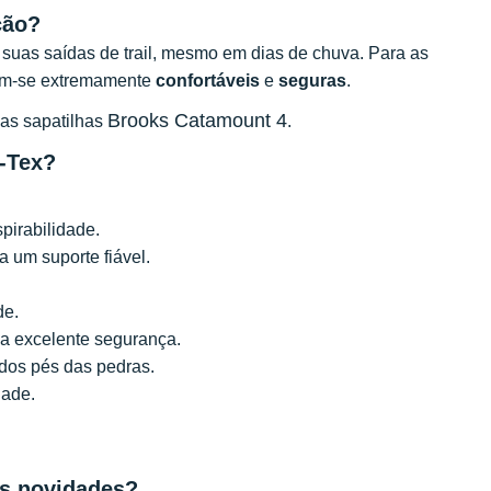
ção?
suas saídas de trail, mesmo em dias de chuva. Para as
ram-se extremamente
confortáveis
e
seguras
.
Brooks Catamount 4
as sapatilhas
.
-Tex?
pirabilidade.
a um suporte fiável.
de.
a excelente segurança.
 dos pés das pedras.
dade.
as novidades?