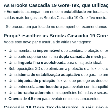
As Brooks Cascadia 19 Gore-Tex, que utiliza
+
Versáteis
, acompanham-no com
estabilidade
em todas as 
saídas mais longas, as Brooks Cascadia 19 Gore-Tex most
- Se procura um par focado no desempenho, recomendamos 
Porquê escolher as Brooks Cascadia 19 Gore
Adote este novo par e usufrua de várias vantagens:
Uma membrana
impermeável
que combina proteção e res
Uma parte superior com uma
dupla camada de mesh
par
Uma
lingueta fina e acolchoada
para um ajuste ideal.
Sobreposições 3D que otimizam a proteção e a flexibilida
Um
sistema de estabilização adaptativo
que garante um
Uma
biqueira de proteção
flexível que protege os dedos
Uma entressola
amortecedora
para evoluir com tranquili
Uma
borracha aderente
em superfícies húmidas e secas.
Cravos
de
4.5 mm
para evoluir em solos lamacentos.
Cascadia 19 Gore-Tex da Brooks, quais são 