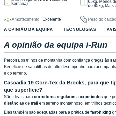
65kg, Menos d
semana)
de 85kg, Mais 
Amortecimento :
Excelente
Peso do calçad
A OPINIÃO DA EQUIPA
TECNOLOGIAS
AVI
A opinião da equipa i-Run
Percorra os trilhos de montanha com confiança graças às
sa
Beneficie de sapatilhas de alto desempenho para acompanh
e do terreno.
Cascadia 19 Gore-Tex da Brooks, para que tip
que superfície?
São ideais para
corredores regulares
a
experientes
que pr
distâncias
de
trail
em terreno montanhoso, em trilhos técnic
Elas também são adequadas para a prática de
fast-hiking
gr