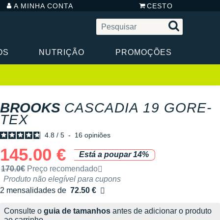
A MINHA CONTA
CESTO
OS
NUTRIÇÃO
PROMOÇÕES
BROOKS
CASCADIA 19 GORE-
TEX
4.8
/
5
-
16
opiniões
145.00 €
Está a poupar 14%
Preço de venda recomendado pela marca
170.0€
Preço recomendado
Produto não elegível para cupons
2 mensalidades de
72.50 €
sem custos
Consulte o
guia de tamanhos
antes de adicionar o produto
ao carrinho.