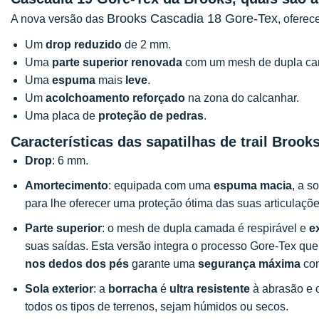
Brooks Cascadia 18 Gore-Tex
A nova versão das
, oferec
Um
drop reduzido
de 2 mm.
Uma
parte superior renovada
com um mesh de dupla c
Uma
espuma
mais
leve
.
Um
acolchoamento reforçado
na zona do calcanhar.
Uma placa de
proteção de pedras
.
Características das sapatilhas de trail Broo
Drop
: 6 mm.
Amortecimento
: equipada com uma
espuma macia
, a s
para lhe oferecer uma proteção ótima das suas articulaçõe
Parte superior
: o mesh de dupla camada é respirável e
e
suas saídas. Esta versão integra o processo Gore-Tex qu
nos dedos dos pés
garante uma
segurança máxima
con
Sola exterior
: a
borracha
é
ultra resistente
à abrasão e 
todos os tipos de terrenos, sejam húmidos ou secos.