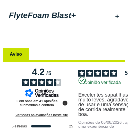
FlyteFoam Blast+
Aviso
4.2
5
/
5
Opinião verificada
Excelentes sapatilhas,
muito leves, agradávei
Com base em
41
opiniões
de usar e uma sensaç
submetidas a controlo
de corrida realmente 
boa.
Ver todas as avaliações neste site
Opiniões de
05/08/2026
, 
uma experiência de
5
estrelas
25