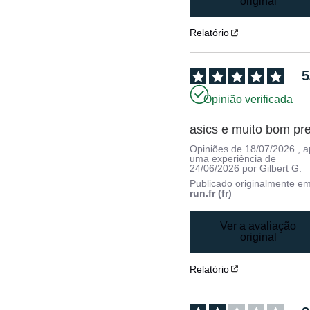
original
Relatório
5
Opinião verificada
asics e muito bom pr
Opiniões de
18/07/2026
, 
uma experiência de
24/06/2026
por
Gilbert G.
Publicado originalmente e
run.fr (fr)
Ver a avaliação
original
Relatório