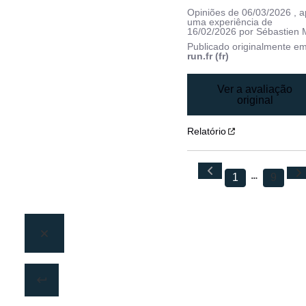
Opiniões de
06/03/2026
, 
uma experiência de
16/02/2026
por
Sébastien 
Publicado originalmente e
run.fr (fr)
Ver a avaliação
original
Relatório
1
9