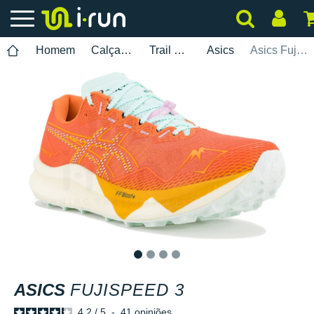
Homem
Calçados
Trail Running
Asics
Asics Fujispeed 3
1
2
3
4
ASICS
FUJISPEED 3
4.2
/
5
-
41
opiniões