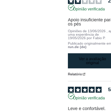
2
Opinião verificada
Apoio insuficiente par
os pés
Opiniões de
13/06/2026
, 
uma experiência de
19/05/2026
por
Fabio P.
Publicado originalmente e
run.de (de)
Ver a avaliação
original
Relatório
5
Opinião verificada
Leve e confortável.