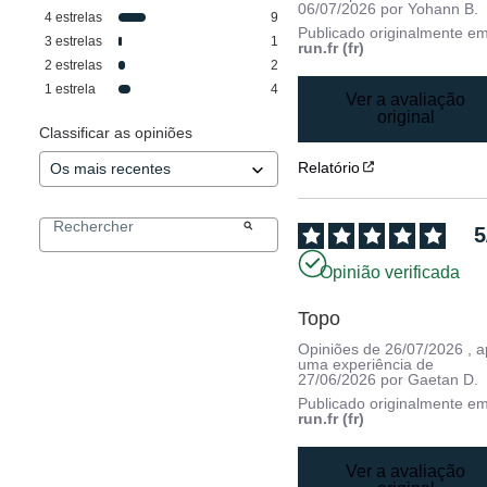
06/07/2026
por
Yohann B.
4
estrelas
9
Publicado originalmente e
3
estrelas
1
run.fr (fr)
2
estrelas
2
1
estrela
4
Ver a avaliação
original
Classificar as opiniões
Relatório
5
Opinião verificada
Topo
Opiniões de
26/07/2026
, 
uma experiência de
27/06/2026
por
Gaetan D.
Publicado originalmente e
run.fr (fr)
Ver a avaliação