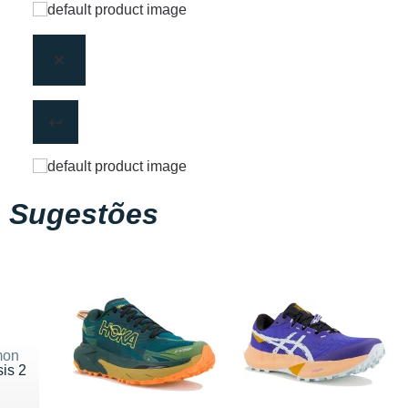
Sugestões
mon
is 2
 150 €