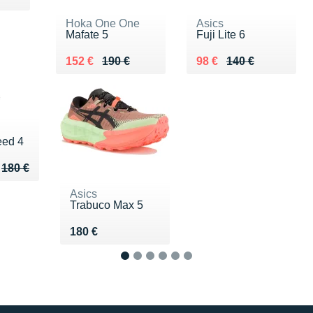
Hoka One One
Asics
Mafate 5
Fuji Lite 6
Au lieu de 190 €
Vendu 152 €
Au lieu de 140 €
Vendu 98 €
152 €
190 €
98 €
140 €
eed 4
u de 180 €
118 €
180 €
Asics
Trabuco Max 5
Vendu 180 €
180 €
1
2
3
4
5
6