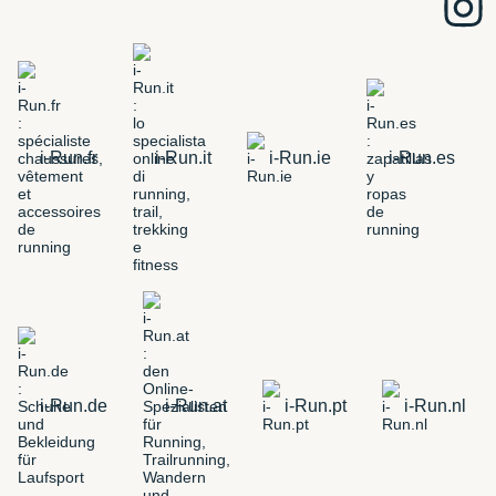
i-Run.fr
i-Run.it
i-Run.ie
i-Run.es
i-Run.de
i-Run.at
i-Run.pt
i-Run.nl