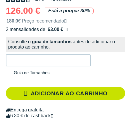
126.00 €
Está a poupar 30%
Preço de venda recomendado pela marca
180.0€
Preço recomendado
2 mensalidades de
63.00 €
sem custos
Consulte o
guia de tamanhos
antes de adicionar o
produto ao carrinho.
Guia de Tamanhos
ADICIONAR AO CARRINHO
Entrega gratuita
6.30 € de cashback