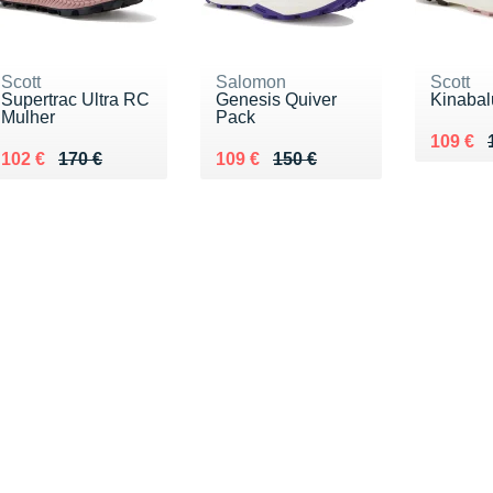
Scott
Salomon
Scott
Supertrac Ultra RC
Genesis Quiver
Kinabalu
Mulher
Pack
Au lieu
Vendu 
109 €
Au lieu de 170 €
Vendu 102 €
Au lieu de 150 €
Vendu 109 €
102 €
170 €
109 €
150 €