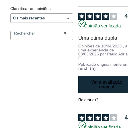
Classificar as opiniões
4
Opinião verificada
Uma ótima dupla
Opiniões de
10/04/2025
, 
uma experiência de
08/03/2025
por
Paulo Adri
F.
Publicado originalmente e
run.fr (fr)
Ver a avaliação
original
Relatório
4
Opinião verificada