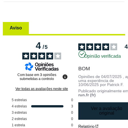
Aviso
4
4
/
5
Opinião verificada
BOM
Com base em
3
opiniões
Opiniões de
04/07/2025
, 
submetidas a controlo
uma experiência de
10/06/2025
por
Patrick F.
Ver todas as avaliações neste site
Publicado originalmente e
run.fr (fr)
5
estrelas
0
4
estrelas
3
Ver a avaliação
3
estrelas
0
original
2
estrelas
0
1
estrela
0
Relatório