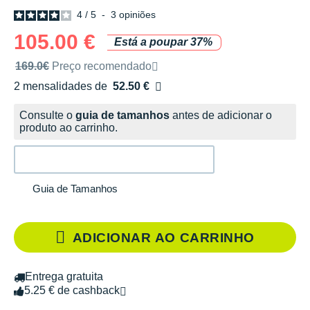
4
/
5
-
3
opiniões
105.00 €
Está a poupar 37%
Preço de venda recomendado pela marca
169.0€
Preço recomendado
2 mensalidades de
52.50 €
sem custos
Consulte o
guia de tamanhos
antes de adicionar o
produto ao carrinho.
Guia de Tamanhos
ADICIONAR AO CARRINHO
Entrega gratuita
5.25 € de cashback