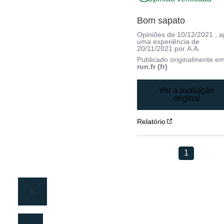
Bom sapato
Opiniões de
10/12/2021
, 
uma experiência de
20/11/2021
por
A.A.
Publicado originalmente e
run.fr (fr)
Ver a avaliação
original
Relatório
1