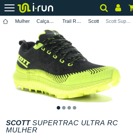
Mulher
Calçados
Trail Running
Scott
Scott Supertrac Ultra RC Mulher
1
2
3
4
SCOTT
SUPERTRAC ULTRA RC
MULHER