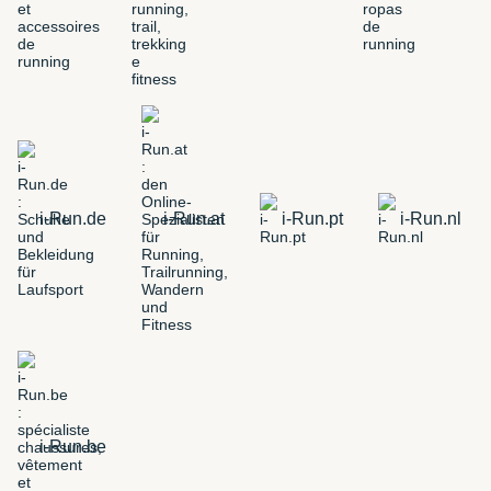
i-Run.de
i-Run.at
i-Run.pt
i-Run.nl
i-Run.be