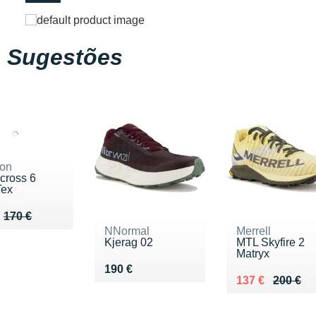
Sugestões
on
cross 6
Tex
u de 170 €
 119 €
170 €
NNormal
Merrell
Kjerag 02
MTL Skyfire 2
Matryx
Vendu 190 €
190 €
Au lieu de 200 
Vendu 137 €
137 €
200 €