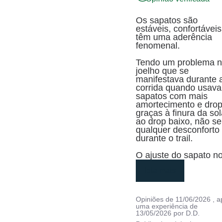
Os sapatos são 
estáveis, confortáveis 
têm uma aderência 
fenomenal. 

Tendo um problema n
joelho que se 
manifestava durante a
corrida quando usava 
sapatos com mais 
amortecimento e drop,
graças à finura da sol
ao drop baixo, não sen
qualquer desconforto 
durante o trail.

O ajuste do sapato no
leia mais
Opiniões de
11/06/2026
, 
uma experiência de
13/05/2026
por
D.D.