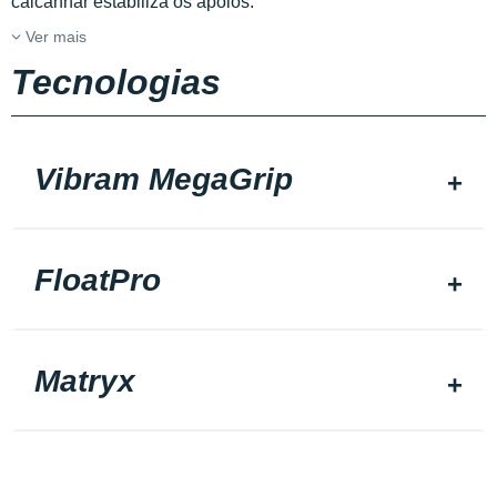
calcanhar estabiliza os apoios.
Ver mais
Tecnologias
Vibram MegaGrip
FloatPro
Matryx