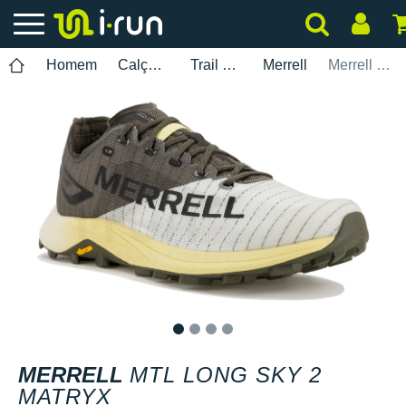
Homem
Calçados
Trail Running
Merrell
Merrell MTL Long Sky 2 Matryx
1
2
3
4
MERRELL
MTL LONG SKY 2
MATRYX