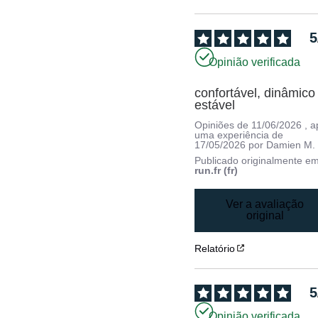
5
Opinião verificada
confortável, dinâmico 
estável
Opiniões de
11/06/2026
, 
uma experiência de
17/05/2026
por
Damien M.
Publicado originalmente e
run.fr (fr)
Ver a avaliação
original
Relatório
5
Opinião verificada