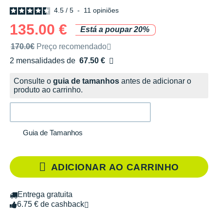
4.5
/
5
-
11
opiniões
135.00 €
Está a poupar 20%
Preço de venda recomendado pela marca
170.0€
Preço recomendado
2 mensalidades de
67.50 €
sem custos
Consulte o
guia de tamanhos
antes de adicionar o
produto ao carrinho.
Guia de Tamanhos
ADICIONAR AO CARRINHO
Entrega gratuita
6.75 € de cashback