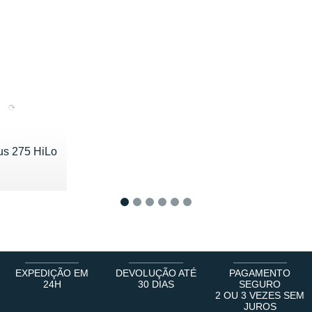
s 275 HiLo
200 €
1
2
3
4
5
6
EXPEDIÇÃO EM
DEVOLUÇÃO ATÉ
PAGAMENTO
24H
30 DIAS
SEGURO
2 OU 3 VEZES SEM
JUROS