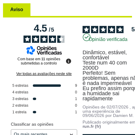
Aviso
4.5
5
/
5
Opinião verificada
Dinâmico, estável, 
confortável

Com base em
11
opiniões
Teste num 40 com 
submetidas a controlo
2000D

Perfeito! Sem 
Ver todas as avaliações neste site
problemas, apenas nã
é nada impermeável

5
estrelas
9
Eu prefiro assim porq
4
estrelas
0
a humidade sai 
rapidamente
3
estrelas
1
2
estrelas
0
Opiniões de
02/07/2026
, 
uma experiência de
1
estrela
1
09/06/2026
por
Damien M.
Publicado originalmente e
Classificar as opiniões
run.fr (fr)