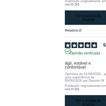
Publicado originalmente e
run.fr (fr)
Ver a avaliação
original
Relatório
5
Opinião verificada
ágil, estável e 
confortável
Opiniões de
01/06/2026
, 
uma experiência de
09/05/2026
por
Damien M.
Publicado originalmente e
run.fr (fr)
Ver a avaliação
original