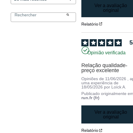
Ver a avaliação
original
Relatório
5
Opinião verificada
Relação qualidade-
preço excelente
Opiniões de
11/06/2026
, 
uma experiência de
18/05/2026
por
Loïck A.
Publicado originalmente e
run.fr (fr)
Ver a avaliação
original
Relatório