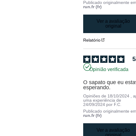
Publicado originalmente e
run.fr (fr)
Ver a avaliação
original
Relatório
5
Opinião verificada
O sapato que eu esta
esperando.
Opiniões de
18/10/2024
, 
uma experiência de
24/09/2024
por
F.C.
Publicado originalmente e
run.fr (fr)
Ver a avaliação
original