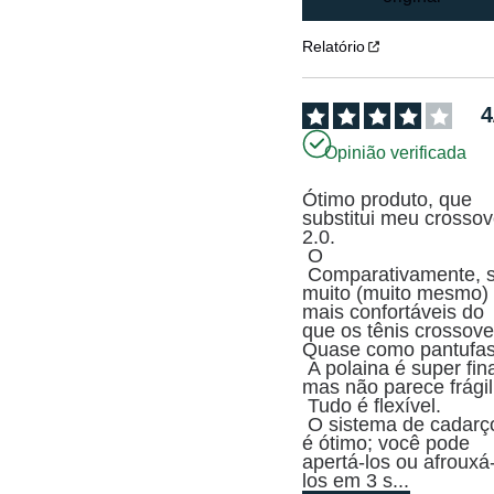
Relatório
4
Opinião verificada
Ótimo produto, que 
substitui meu crossove
2.0.

 O

 Comparativamente, são 
muito (muito mesmo) 
mais confortáveis do 
que os tênis crossover
Quase como pantufas.
 A polaina é super fina, 
mas não parece frágil.
 Tudo é flexível.

 O sistema de cadarços 
é ótimo; você pode 
apertá-los ou afrouxá
los em 3 s
...