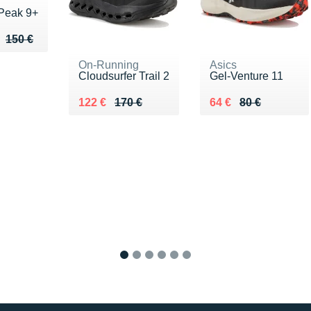
Peak 9+
u de 150 €
 105 €
150 €
On-Running
Asics
Cloudsurfer Trail 2
Gel-Venture 11
Au lieu de 170 €
Vendu 122 €
Au lieu de 80 €
Vendu 64 €
122 €
170 €
64 €
80 €
1
2
3
4
5
6