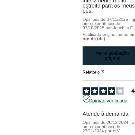
infelizmente muito 
estreito para os meus 
pés.
Opiniões de
07/11/2025
, 
uma experiência de
07/10/2025
por
Joachim F.
Publicado originalmente e
run.de (de)
Ver a avaliação
original
Relatório
4
Opinião verificada
Atende à demanda
Opiniões de
26/12/2024
, 
uma experiência de
27/11/2024
por
H.V.