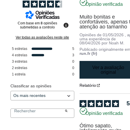
Opinião verificada
Muito bonitas e 
confortáveis, apenas t
Com base em
8
opiniões
atenção ao tamanho
submetidas a controlo
Opiniões de
01/05/2026
, 
Ver todas as avaliações neste site
uma experiência de
08/04/2026
por
Noah M.
5
estrelas
5
Publicado originalmente e
run.fr (fr)
4
estrelas
3
3
estrelas
0
Ver a avaliação
2
estrelas
0
original
1
estrela
0
Relatório
Classificar as opiniões
5
Opinião verificada
Ótimo sapato, 