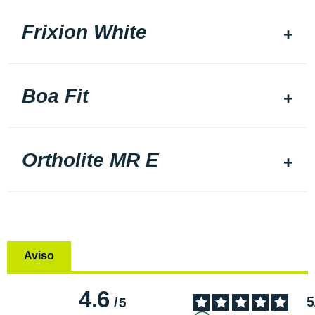
Frixion White
Boa Fit
Ortholite MR E
Aviso
4.6
5
/
5