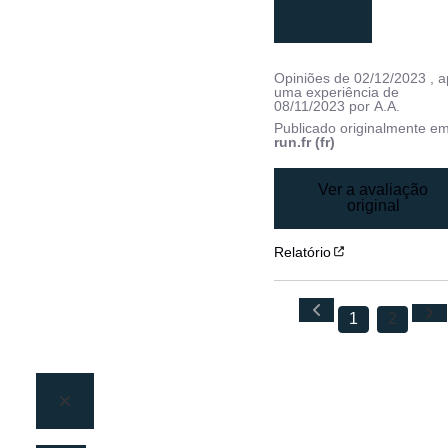
leia mais
Opiniões de
02/12/2023
, 
uma experiência de
08/11/2023
por
A.A.
Publicado originalmente e
run.fr (fr)
Ver a avaliação
original
Relatório
1
2