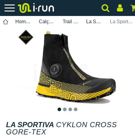
Homem
Calçados
Trail Running
La Sportiva
La Sportiva Cyklon Cross Gore-Tex
1
2
3
4
LA SPORTIVA
CYKLON CROSS
GORE-TEX