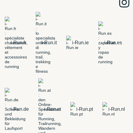
i-Run.fr
i-Run.it
i-Run.ie
i-Run.es
i-Run.de
i-Run.at
i-Run.pt
i-Run.nl