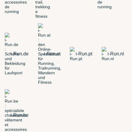
i-Run.de
i-Run.at
i-Run.pt
i-Run.nl
i-Run.be