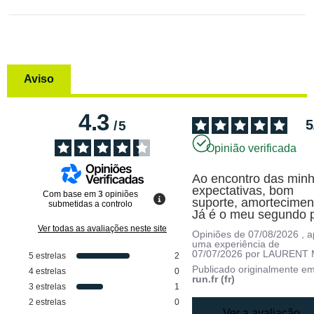
Aviso
4.3
5
/
5
Opinião verificada
Ao encontro das minh
expectativas, bom 
Com base em
3
opiniões
suporte, amorteciment
submetidas a controlo
Já é o meu segundo 
Ver todas as avaliações neste site
Opiniões de
07/08/2026
, 
uma experiência de
07/07/2026
por
LAURENT 
5
estrelas
2
Publicado originalmente e
4
estrelas
0
run.fr (fr)
3
estrelas
1
2
estrelas
0
Ver a avaliação