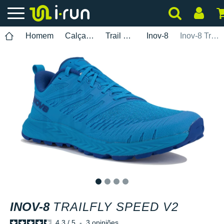
Homem
Calçados
Trail Running
Inov-8
Inov-8 TrailFly Speed V2
1
2
3
4
INOV-8
TRAILFLY SPEED V2
4.3
/
5
-
3
opiniões