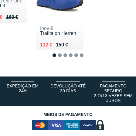
a One One
l 3
ieu de 160 €
du 110 €
€
160 €
Inov-8
Trailtalon Herren
Au lieu de 150 €
Vendu 112 €
112 €
150 €
1
2
3
4
5
6
EXPEDIÇÃO EM
DEVOLUÇÃO ATÉ
PAGAMENTO
24H
30 DIAS
SEGURO
2 OU 3 VEZES SEM
JUROS
MEIOS DE PAGAMENTO