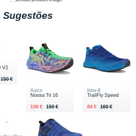
Sugestões
y V2
u de 150 €
112 €
150 €
Asics
Inov-8
Noosa Tri 16
TrailFly Speed
Au lieu de 150 €
Vendu 106 €
Au lieu de 160 €
Vendu 84 €
106 €
150 €
84 €
160 €