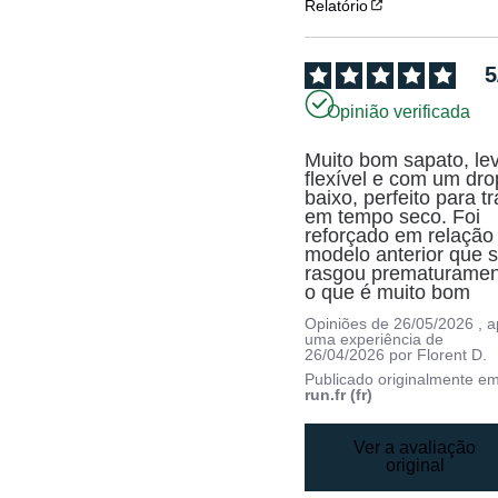
Relatório
5
Opinião verificada
Muito bom sapato, lev
flexível e com um drop
baixo, perfeito para tra
em tempo seco. Foi 
reforçado em relação 
modelo anterior que s
rasgou prematurament
o que é muito bom
Opiniões de
26/05/2026
, 
uma experiência de
26/04/2026
por
Florent D.
Publicado originalmente e
run.fr (fr)
Ver a avaliação
original