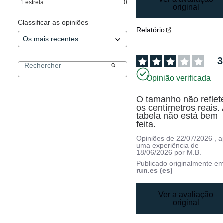
1
estrela
0
original
Classificar as opiniões
Relatório
3
Opinião verificada
O tamanho não reflete
os centímetros reais. 
tabela não está bem 
feita.
Opiniões de
22/07/2026
, 
uma experiência de
18/06/2026
por
M.B.
Publicado originalmente e
run.es (es)
Ver a avaliação
original