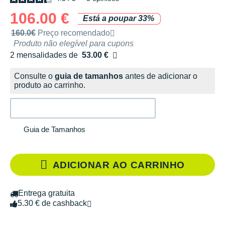
106.00 €
Está a poupar 33%
Preço de venda recomendado pela marca
160.0€
Preço recomendado
Produto não elegível para cupons
2 mensalidades de
53.00 €
sem custos
Consulte o
guia de tamanhos
antes de adicionar o
produto ao carrinho.
Guia de Tamanhos
ADICIONAR AO CARRINHO
Entrega gratuita
5.30 € de cashback