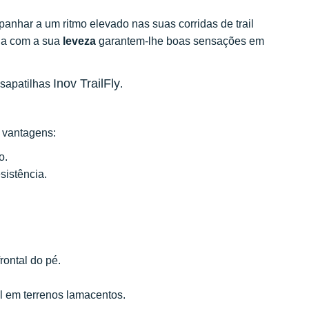
anhar a um ritmo elevado nas suas corridas de trail
da com a sua
leveza
garantem-lhe boas sensações em
Inov TrailFly
 sapatilhas
.
s vantagens:
o.
sistência.
rontal do pé.
 em terrenos lamacentos.