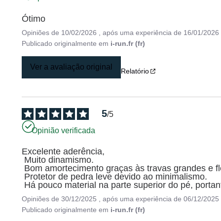
Ótimo
Opiniões de
10/02/2026
, após uma experiência de
16/01/2026
Publicado originalmente em
i-run.fr (fr)
Ver a avaliação original
Relatório
5
/
5
Opinião verificada
Excelente aderência,

 Muito dinamismo.

 Bom amortecimento graças às travas grandes e flexíveis.

 Protetor de pedra leve devido ao minimalismo.

 Há pouco material na parte superior do pé, porta
Opiniões de
30/12/2025
, após uma experiência de
06/12/2025
Publicado originalmente em
i-run.fr (fr)