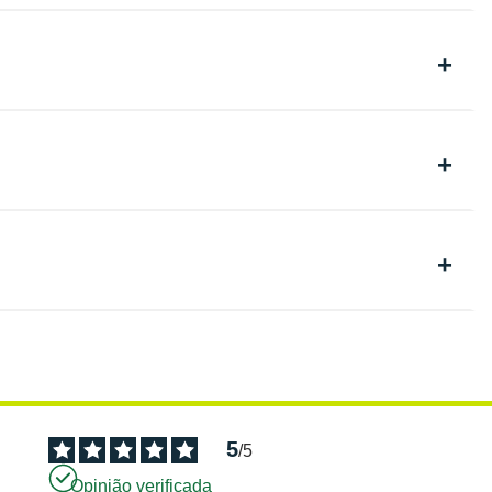
5
/
5
Opinião verificada