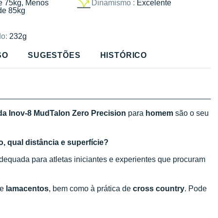
e 75kg, Menos
Dinamismo :
Excelente
de 85kg
o:
232g
SO
SUGESTÕES
HISTÓRICO
ida Inov-8 MudTalon Zero Precision
para
homem
são o seu
, qual distância e superfície?
dequada para atletas iniciantes e experientes que procuram
e
lamacentos
, bem como à prática de
cross country
. Pode