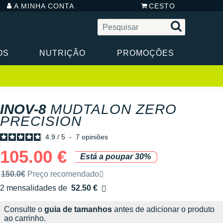
A MINHA CONTA
CESTO
OS
NUTRIÇÃO
PROMOÇÕES
INOV-8
MUDTALON ZERO
PRECISION
4.9
/
5
-
7
opiniões
105.00 €
Está a poupar 30%
Preço de venda recomendado pela marca
150.0€
Preço recomendado
2 mensalidades de
52.50 €
sem custos
Consulte o
guia de tamanhos
antes de adicionar o produto
ao carrinho.