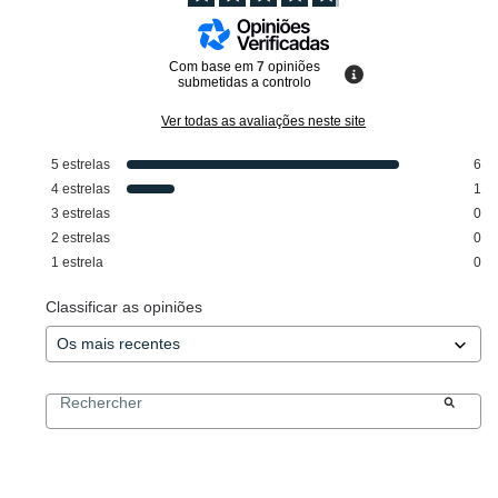
Com base em
7
opiniões
submetidas a controlo
Ver todas as avaliações neste site
5
estrelas
6
4
estrelas
1
3
estrelas
0
2
estrelas
0
1
estrela
0
Classificar as opiniões