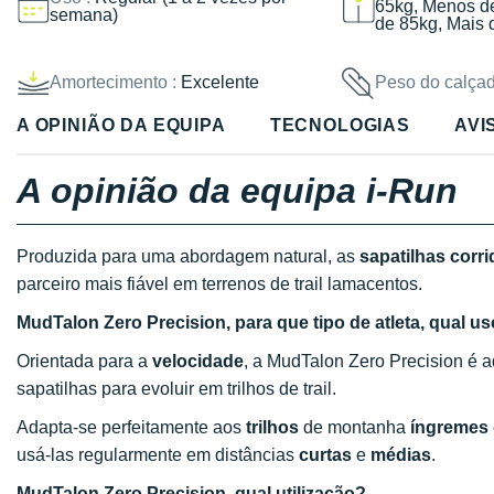
65kg, Menos d
semana)
de 85kg, Mais 
Amortecimento :
Excelente
Peso do calçad
A OPINIÃO DA EQUIPA
TECNOLOGIAS
AVI
A opinião da equipa i-Run
Produzida para uma abordagem natural, as
sapatilhas corr
parceiro mais fiável em terrenos de trail lamacentos.
MudTalon Zero Precision, para que tipo de atleta, qual uso
Orientada para a
velocidade
, a MudTalon Zero Precision é a
sapatilhas para evoluir em trilhos de trail.
Adapta-se perfeitamente aos
trilhos
de montanha
íngremes
usá-las regularmente em distâncias
curtas
e
médias
.
MudTalon Zero Precision, qual utilização?