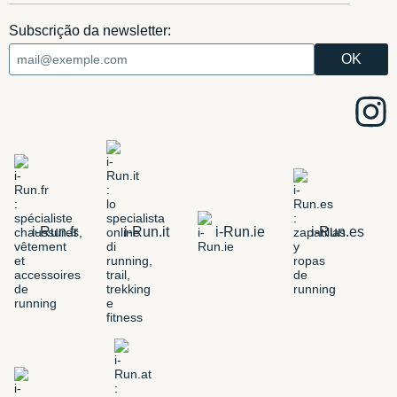
Subscrição da newsletter:
i-Run.fr
i-Run.it
i-Run.ie
i-Run.es