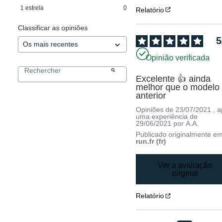
1
estrela
0
Relatório
Classificar as opiniões
5
Opinião verificada
Excelente 👍 ainda 
melhor que o modelo 
anterior
Opiniões de
23/07/2021
, 
uma experiência de
29/06/2021
por
A.A.
Publicado originalmente e
run.fr (fr)
Ver a avaliação
original
Relatório