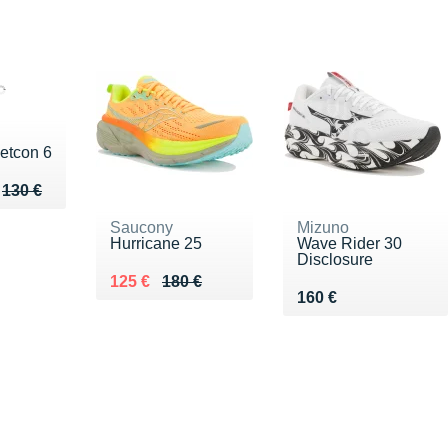
etcon 6
u de 130 €
117 €
130 €
Saucony
Mizuno
Hurricane 25
Wave Rider 30
Disclosure
Au lieu de 180 €
Vendu 125 €
125 €
180 €
Vendu 160 €
160 €