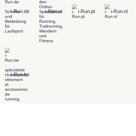
i-Run.de
i-Run.at
i-Run.pt
i-Run.nl
i-Run.be