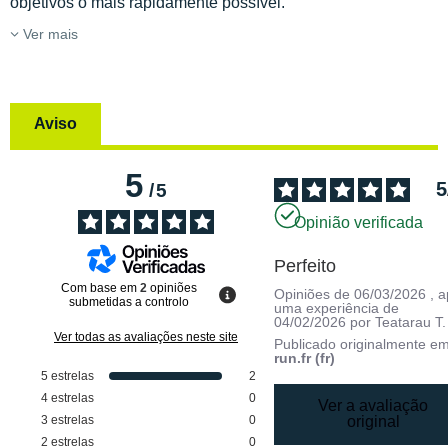
objetivos o mais rapidamente possível.
Ver mais
Aviso
5
5
/
5
Opinião verificada
Perfeito
Com base em
2
opiniões
Opiniões de
06/03/2026
, 
submetidas a controlo
uma experiência de
04/02/2026
por
Teatarau T.
Ver todas as avaliações neste site
Publicado originalmente e
run.fr (fr)
5
estrelas
2
4
estrelas
0
Ver a avaliação
3
estrelas
0
original
2
estrelas
0