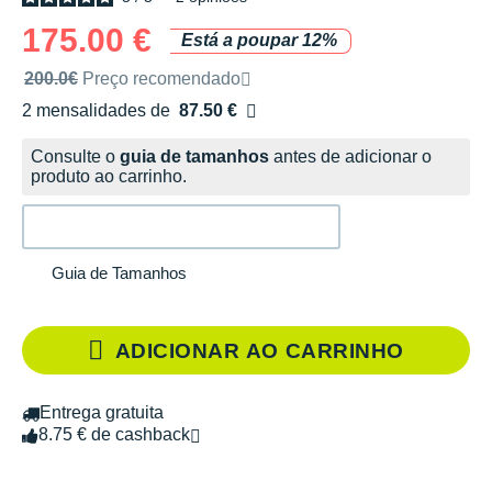
175.00 €
Está a poupar 12%
Preço de venda recomendado pela marca
200.0€
Preço recomendado
2 mensalidades de
87.50 €
sem custos
Consulte o
guia de tamanhos
antes de adicionar o
produto ao carrinho.
Guia de Tamanhos
ADICIONAR AO CARRINHO
Entrega gratuita
8.75 € de cashback