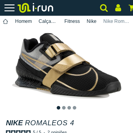
Homem
Calçados
Fitness
Nike
Nike Romaleos 4
1
2
3
4
NIKE
ROMALEOS 4
5
/
5
-
2
opiniões