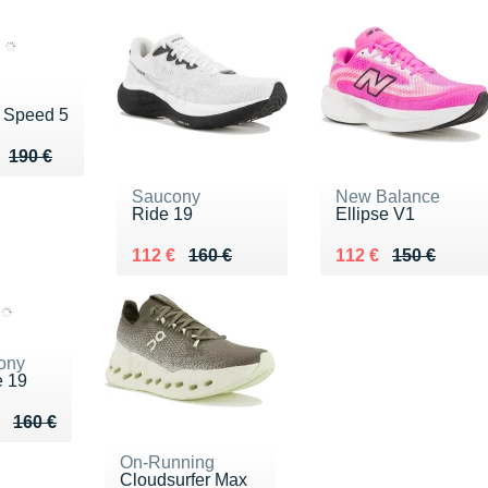
 Speed 5
u de 190 €
 130 €
190 €
Saucony
New Balance
Ride 19
Ellipse V1
Au lieu de 160 €
Vendu 112 €
Au lieu de 150 €
Vendu 112 €
112 €
160 €
112 €
150 €
ony
e 19
eu de 160 €
u 120 €
160 €
On-Running
Cloudsurfer Max