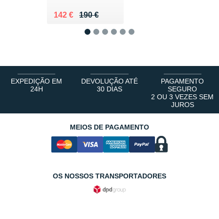
Au lieu de 190 €
Vendu 142 €
142 €
190 €
1
2
3
4
5
6
EXPEDIÇÃO EM
DEVOLUÇÃO ATÉ
PAGAMENTO
24H
30 DIAS
SEGURO
2 OU 3 VEZES SEM
JUROS
MEIOS DE PAGAMENTO
OS NOSSOS TRANSPORTADORES