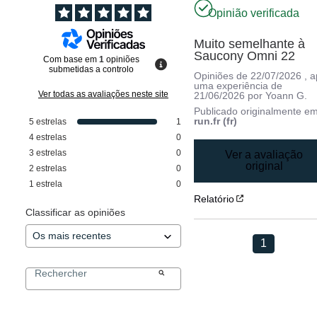
Opinião verificada
Muito semelhante à 
Saucony Omni 22
Com base em
1
opiniões
submetidas a controlo
Opiniões de
22/07/2026
, 
uma experiência de
Ver todas as avaliações neste site
21/06/2026
por
Yoann G.
Publicado originalmente e
run.fr (fr)
5
estrelas
1
4
estrelas
0
3
estrelas
0
Ver a avaliação
original
2
estrelas
0
1
estrela
0
Relatório
Classificar as opiniões
1