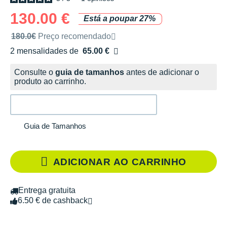
130.00 €
Está a poupar 27%
Preço de venda recomendado pela marca
180.0€
Preço recomendado
2 mensalidades de
65.00 €
sem custos
Consulte o
guia de tamanhos
antes de adicionar o
produto ao carrinho.
Guia de Tamanhos
ADICIONAR AO CARRINHO
Entrega gratuita
6.50 € de cashback