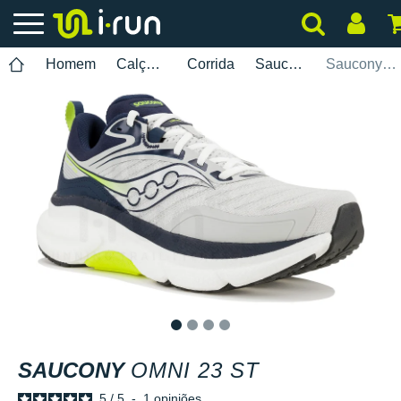
Homem
Calçados
Corrida
Saucony
Saucony Omni 23 ST
1
2
3
4
SAUCONY
OMNI 23 ST
5
/
5
-
1
opiniões