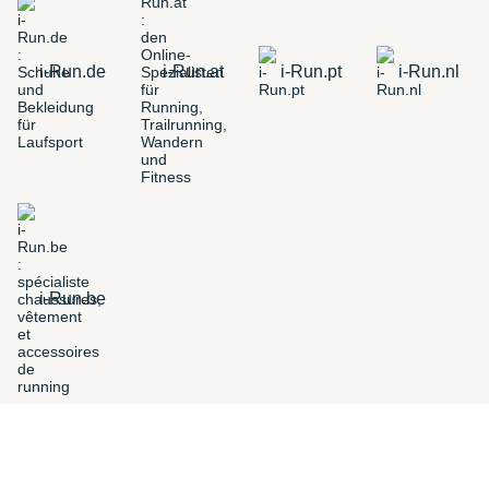
i-Run.de
i-Run.at
i-Run.pt
i-Run.nl
i-Run.be