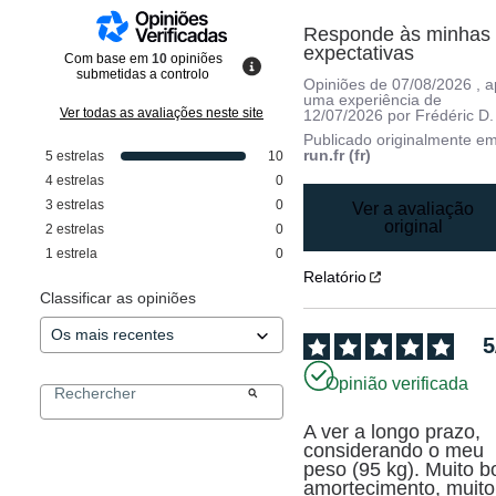
Responde às minhas 
expectativas
Com base em
10
opiniões
submetidas a controlo
Opiniões de
07/08/2026
, 
uma experiência de
Ver todas as avaliações neste site
12/07/2026
por
Frédéric D.
Publicado originalmente e
run.fr (fr)
5
estrelas
10
4
estrelas
0
3
estrelas
0
Ver a avaliação
original
2
estrelas
0
1
estrela
0
Relatório
Classificar as opiniões
5
Opinião verificada
A ver a longo prazo, 
considerando o meu 
peso (95 kg). Muito b
amortecimento, muito 