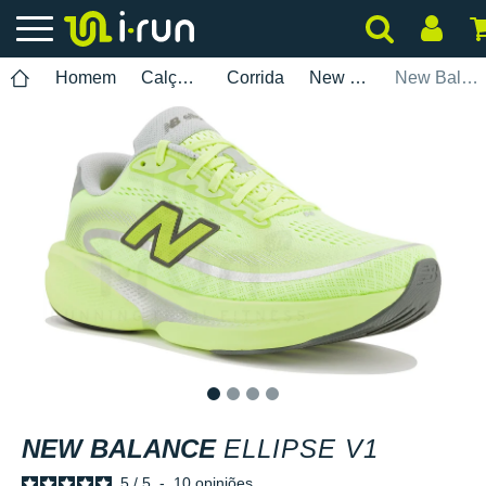
Homem
Calçados
Corrida
New Balance
New Balance Ellipse V1
1
2
3
4
NEW BALANCE
ELLIPSE V1
5
/
5
-
10
opiniões