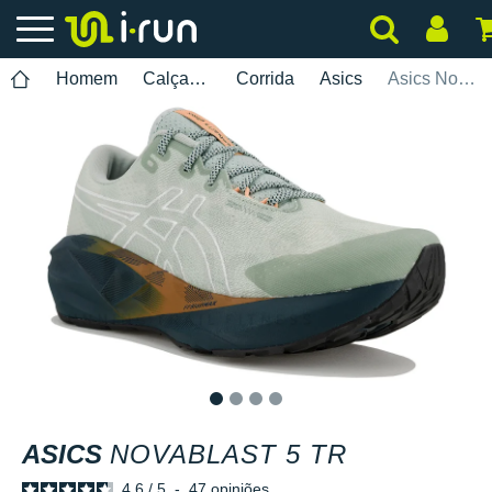
Homem
Calçados
Corrida
Asics
Asics Novablast 5 TR
1
2
3
4
ASICS
NOVABLAST 5 TR
4.6
/
5
-
47
opiniões