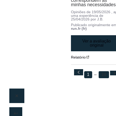
correspondem às 
minhas necessidades
Opiniões de
19/05/2026
, 
uma experiência de
25/04/2026
por
J.B.
Publicado originalmente e
run.fr (fr)
Ver a avaliação
original
Relatório
1
10