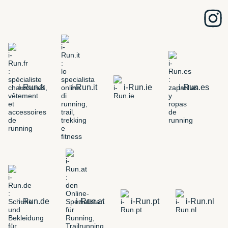
i-Run.fr
i-Run.it
i-Run.ie
i-Run.es
i-Run.de
i-Run.at
i-Run.pt
i-Run.nl