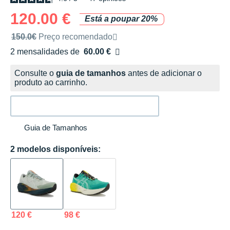
120.00 €
Está a poupar 20%
Preço de venda recomendado pela marca
150.0€
Preço recomendado
2 mensalidades de
60.00 €
sem custos
Consulte o
guia de tamanhos
antes de adicionar o
produto ao carrinho.
Guia de Tamanhos
2 modelos disponíveis:
120 €
98 €