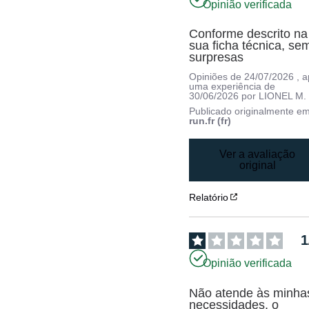
Opinião verificada
Conforme descrito na 
sua ficha técnica, sem
surpresas
Opiniões de
24/07/2026
, 
uma experiência de
30/06/2026
por
LIONEL M.
Publicado originalmente e
run.fr (fr)
Ver a avaliação
original
Relatório
1
Opinião verificada
Não atende às minhas
necessidades, o 