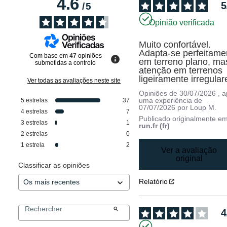
4.6
5
/
5
Opinião verificada
Muito confortável. 
Adapta-se perfeitamen
Com base em
47
opiniões
em terreno plano, mas
submetidas a controlo
atenção em terrenos 
ligeiramente irregular
Ver todas as avaliações neste site
Opiniões de
30/07/2026
, 
uma experiência de
5
estrelas
37
07/07/2026
por
Loup M.
4
estrelas
7
Publicado originalmente e
3
estrelas
1
run.fr (fr)
2
estrelas
0
1
estrela
2
Ver a avaliação
original
Classificar as opiniões
Relatório
4