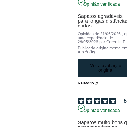
Opinião verificada
Sapatos agradáveis 
para longas distâncias
curtas.
Opiniões de
21/06/2026
, 
uma experiência de
29/05/2026
por
Corentin F.
Publicado originalmente e
run.fr (fr)
Ver a avaliação
original
Relatório
5
Opinião verificada
Sapatos muito bons q