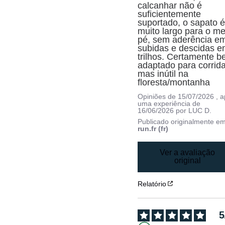
calcanhar não é 
suficientemente 
suportado, o sapato é
muito largo para o me
pé, sem aderência em
subidas e descidas e
trilhos. Certamente b
adaptado para corrida,
mas inútil na 
floresta/montanha
Opiniões de
15/07/2026
, 
uma experiência de
16/06/2026
por
LUC D.
Publicado originalmente e
run.fr (fr)
Ver a avaliação
original
Relatório
5