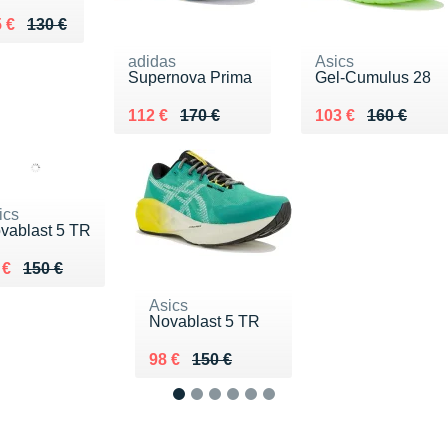
 lieu de 130 €
ndu 85 €
 €
130 €
adidas
Asics
Supernova Prima
Gel-Cumulus 28
Au lieu de 170 €
Vendu 112 €
Au lieu de 160 €
Vendu 103 €
112 €
170 €
103 €
160 €
ics
vablast 5 TR
 lieu de 150 €
ndu 98 €
 €
150 €
Asics
Novablast 5 TR
Au lieu de 150 €
Vendu 98 €
98 €
150 €
1
2
3
4
5
6