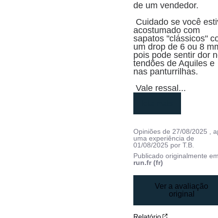
de um vendedor.

 Cuidado se você estiver 
acostumado com 
sapatos "clássicos" c
um drop de 6 ou 8 mm
pois pode sentir dor n
tendões de Aquiles e 
nas panturrilhas.

 Vale ressal
...
leia mais
Opiniões de
27/08/2025
, 
uma experiência de
01/08/2025
por
T.B.
Publicado originalmente e
run.fr (fr)
Ver a avaliação
original
Relatório