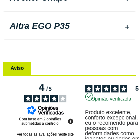
Altra EGO P35
Aviso
4
5
/
5
Opinião verificada
Produto excelente, 
conforto excepcional, 
Com base em
2
opiniões
eu o recomendo para 
submetidas a controlo
pessoas com 
deformidades como 
Ver todas as avaliações neste site
joanetes ou dedos em