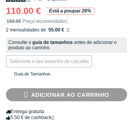
110.00 €
Está a poupar 26%
Preço de venda recomendado pela marca
150.0€
Preço recomendado
2 mensalidades de
55.00 €
sem custos
Consulte o
guia de tamanhos
antes de adicionar o
produto ao carrinho.
Selecione o seu tamanho de calçado.
Guia de Tamanhos
ADICIONAR AO CARRINHO
Entrega gratuita
5.50 € de cashback