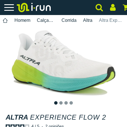
Homem
Calçados
Corrida
Altra
Altra Experience Flow 2
1
2
3
4
ALTRA
EXPERIENCE FLOW 2
4
/
5
-
2
opiniões