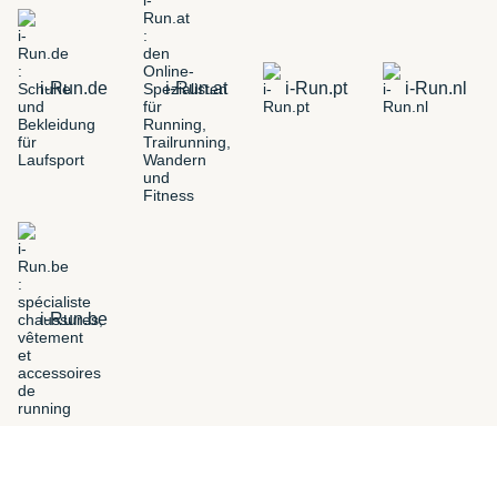
i-Run.de
i-Run.at
i-Run.pt
i-Run.nl
i-Run.be