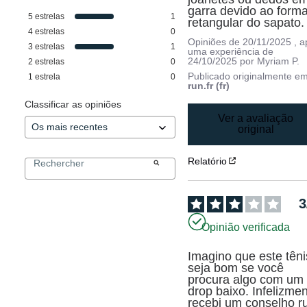
garra devido ao forma
5
estrelas
1
retangular do sapato.
4
estrelas
0
Opiniões de
20/11/2025
, 
3
estrelas
1
uma experiência de
24/10/2025
por
Myriam P.
2
estrelas
0
Publicado originalmente e
1
estrela
0
run.fr (fr)
Classificar as opiniões
Ver a avaliação
original
Relatório
3
Opinião verificada
Imagino que este tênis
seja bom se você 
procura algo com um 
drop baixo. Infelizment
recebi um conselho ru