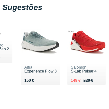
Sugestões
no
Zen 2
u 150 €
€
Altra
Salomon
Experience Flow 3
S-Lab Pulsar 4
Vendu 150 €
Au lieu de 220 €
Vendu 149 €
150 €
149 €
220 €