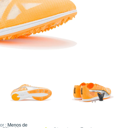
or :
Menos de