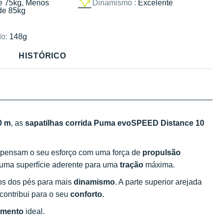
e 75kg, Menos
Dinamismo :
Excelente
de 85kg
o:
148g
HISTÓRICO
0 m
, as
sapatilhas corrida Puma evoSPEED Distance 10
pensam o seu esforço com uma força de
propulsão
 uma superfície aderente para uma
tração
máxima.
dos dos pés para mais
dinamismo
. A parte superior arejada
 contribui para o seu
conforto.
imento
ideal.