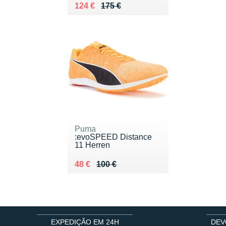
Au lieu de 175 €
Vendu 124 €
124 €
175 €
Puma
:evoSPEED Distance
11 Herren
Au lieu de 100 €
Vendu 48 €
48 €
100 €
EXPEDIÇÃO EM 24H
DEV