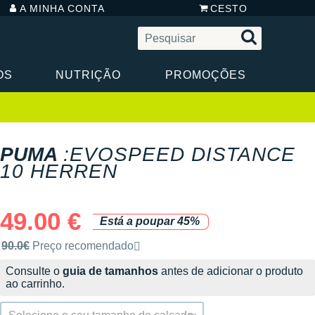
A MINHA CONTA
CESTO
OS
NUTRIÇÃO
PROMOÇÕES
PUMA
:EVOSPEED DISTANCE
10 HERREN
49.00 €
Está a poupar 45%
Preço de venda recomendado pela marca
90.0€
Preço recomendado
Consulte o
guia de tamanhos
antes de adicionar o produto
ao carrinho.