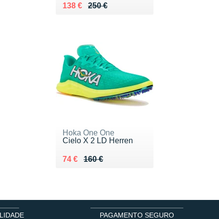
Au lieu de 250 €
Vendu 138 €
138 €
250 €
Hoka One One
Cielo X 2 LD Herren
Au lieu de 160 €
Vendu 74 €
74 €
160 €
LIDADE
PAGAMENTO SEGURO