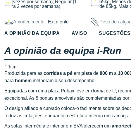
vezes por semana), Regular (1
65kg, Menos d
a 2 vezes por semana)
de 85kg, Mais 
Amortecimento :
Excelente
Peso do calçad
A OPINIÃO DA EQUIPA
AVISO
SUGESTÕES
A opinião da equipa i-Run
```html
Produzida para as
corridas a pé
em
pista
de
800 m
a
10 00
para
homem
melhoram o seu desempenho.
Equipadas com uma placa Pebax leve em forma de U, recom
excecional. As 5 pontas amovíveis são complementadas por
O design afilado e curvado coloca-o facilmente sobre os de
reduz as irritações, enquanto a estrutura interna em camurça
As solas intermédia e interior em EVA oferecem um
amortec