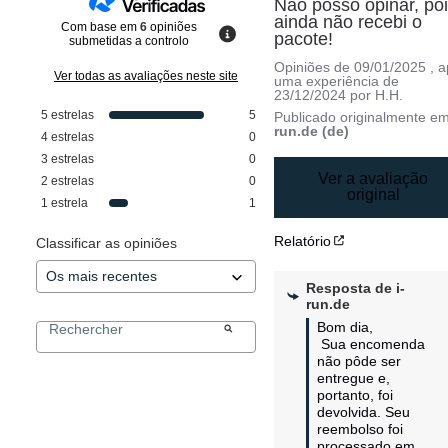
Não posso opinar, poi
ainda não recebi o 
Com base em
6
opiniões
pacote!
submetidas a controlo
Opiniões de
09/01/2025
, 
Ver todas as avaliações neste site
uma experiência de
23/12/2024
por
H.H.
5
estrelas
5
Publicado originalmente e
run.de (de)
4
estrelas
0
3
estrelas
0
Ver a avaliação
2
estrelas
0
original
1
estrela
1
Relatório
Classificar as opiniões
Resposta de
i-
run.de
Bom dia,

 Sua encomenda 
não pôde ser 
entregue e, 
portanto, foi 
devolvida. Seu 
reembolso foi 
processado em 