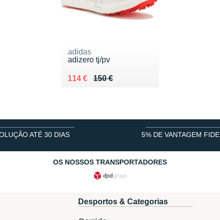
adidas
adizero tj/pv
Au lieu de 150 €
Vendu 114 €
114 €
150 €
OLUÇÃO ATÉ 30 DIAS
5% DE VANTAGEM FIDE
OS NOSSOS TRANSPORTADORES
Desportos & Categorias