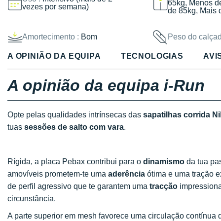
65kg, Menos d
vezes por semana)
de 85kg, Mais 
Amortecimento :
Bom
Peso do calçad
A OPINIÃO DA EQUIPA
TECNOLOGIAS
AVI
A opinião da equipa i-Run
Opte pelas qualidades intrínsecas das
sapatilhas corrida Ni
tuas
sessões de salto com vara
.
Rígida, a placa Pebax contribui para o
dinamismo
da tua pas
amovíveis prometem-te uma
aderência
ótima e uma tração ex
de perfil agressivo que te garantem uma
tracção
impressiona
circunstância.
A parte superior em mesh favorece uma circulação contínua 