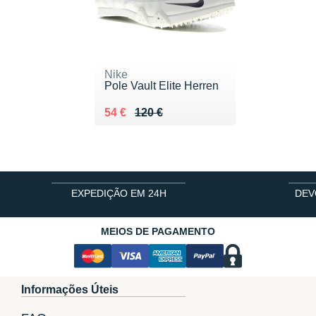
Nike
Pole Vault Elite Herren
Au lieu de 120 €
Vendu 54 €
54 €
120 €
EXPEDIÇÃO EM 24H
DEV
MEIOS DE PAGAMENTO
Informações Úteis