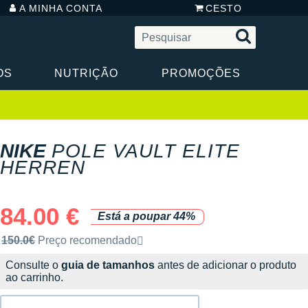
A MINHA CONTA
CESTO
OS
NUTRIÇÃO
PROMOÇÕES
NIKE
POLE VAULT ELITE
HERREN
84.00 €
Está a poupar 44%
Preço de venda recomendado pela marca
150.0€
Preço recomendado
Consulte o
guia de tamanhos
antes de adicionar o produto
ao carrinho.