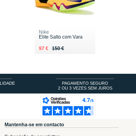
Nike
Elite Salto com Vara
Au lieu de 150 €
Vendu 97 €
97 €
150 €
LIDADE
PAGAMENTO SEGURO
2 OU 3 VEZES SEM JUROS
Mantenha-se em contacto