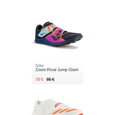
Nike
Zoom Rival Jump Glam
Au lieu de 95 €
Vendu 70 €
70 €
95 €