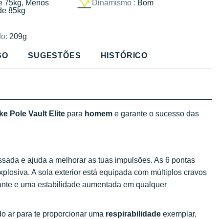
e 75kg, Menos
Dinamismo :
Bom
de 85kg
o:
209g
SO
SUGESTÕES
HISTÓRICO
ke Pole Vault Elite
para
homem
e garante o sucesso das
sada e ajuda a melhorar as tuas impulsões. As 6 pontas
plosiva. A sola exterior está equipada com múltiplos cravos
nte e uma estabilidade aumentada em qualquer
do ar para te proporcionar uma
respirabilidade
exemplar,