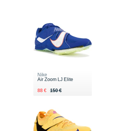
Nike
Air Zoom LJ Elite
Au lieu de 150 €
Vendu 88 €
88 €
150 €