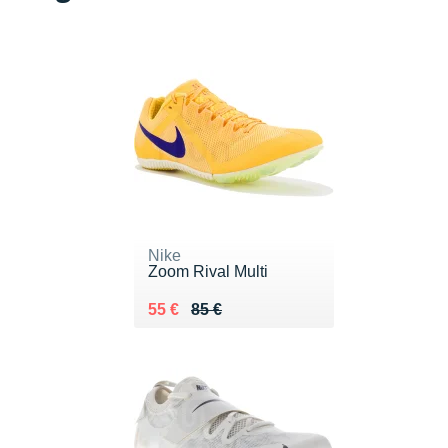
Nike
Zoom Rival Multi
Au lieu de 85 €
Vendu 55 €
55 €
85 €